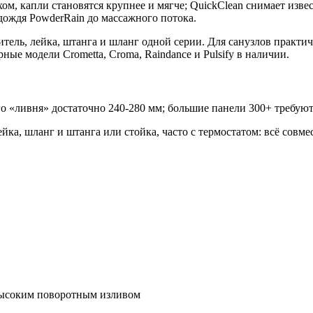
м, капли становятся крупнее и мягче; QuickClean снимает изв
дождя PowderRain до массажного потока.
итель, лейка, штанга и шланг одной серии. Для санузлов практ
ые модели Crometta, Croma, Raindance и Pulsify в наличии.
 «ливня» достаточно 240-280 мм; большие панели 300+ требуют
ка, шланг и штанга или стойка, часто с термостатом: всё совме
 высоким поворотным изливом