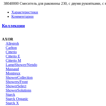
38040000 Смеситель для раковины 230, с двумя рукоятками, 
Характеристики
Комментарии
Коллекции
AXOR
Allegroh
Carlton
Citterio
Citterio E
Citterio M
LampShower/Nendo
Massaud
Montreux
ShowerCollection
Showers/Front
ShowerSelect
ShowerSolutions
Starck
Starck Organic
Starck X