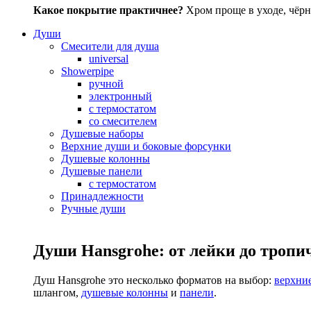
Какое покрытие практичнее?
Хром проще в уходе, чёрн
Души
Смесители для душа
universal
Showerpipe
ручной
электронный
с термостатом
со смесителем
Душевые наборы
Верхние души и боковые форсунки
Душевые колонны
Душевые панели
с термостатом
Принадлежности
Ручные души
Души Hansgrohe: от лейки до тропи
Душ Hansgrohe это несколько форматов на выбор:
верхни
шлангом,
душевые колонны
и
панели
.