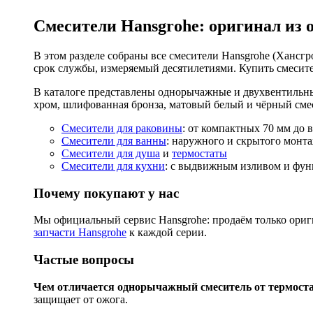
Смесители Hansgrohe: оригинал из 
В этом разделе собраны все смесители Hansgrohe (Хансгро
срок службы, измеряемый десятилетиями. Купить смесите
В каталоге представлены однорычажные и двухвентильны
хром, шлифованная бронза, матовый белый и чёрный смес
Смесители для раковины
: от компактных 70 мм до 
Смесители для ванны
: наружного и скрытого монта
Смесители для душа
и
термостаты
Смесители для кухни
: с выдвижным изливом и функ
Почему покупают у нас
Мы официальный сервис Hansgrohe: продаём только ориги
запчасти Hansgrohe
к каждой серии.
Частые вопросы
Чем отличается однорычажный смеситель от термост
защищает от ожога.