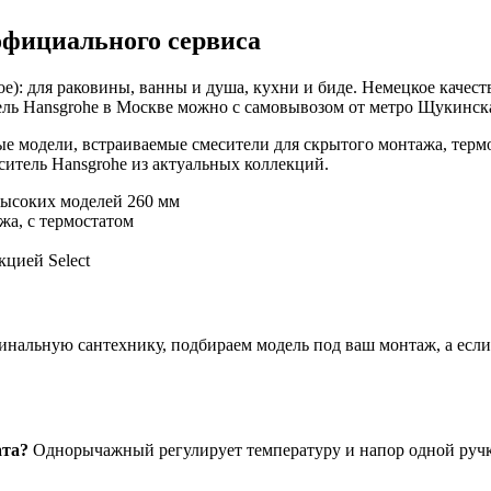
официального сервиса
е): для раковины, ванны и душа, кухни и биде. Немецкое качест
ль Hansgrohe в Москве можно с самовывозом от метро Щукинская
е модели, встраиваемые смесители для скрытого монтажа, терм
итель Hansgrohe из актуальных коллекций.
высоких моделей 260 мм
жа, с термостатом
цией Select
нальную сантехнику, подбираем модель под ваш монтаж, а если ч
ата?
Однорычажный регулирует температуру и напор одной ручко