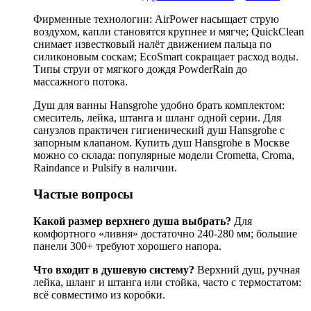
Фирменные технологии: AirPower насыщает струю
воздухом, капли становятся крупнее и мягче; QuickClean
снимает известковый налёт движением пальца по
силиконовым соскам; EcoSmart сокращает расход воды.
Типы струи от мягкого дождя PowderRain до
массажного потока.
Душ для ванны Hansgrohe удобно брать комплектом:
смеситель, лейка, штанга и шланг одной серии. Для
санузлов практичен гигиенический душ Hansgrohe с
запорным клапаном. Купить душ Hansgrohe в Москве
можно со склада: популярные модели Crometta, Croma,
Raindance и Pulsify в наличии.
Частые вопросы
Какой размер верхнего душа выбрать?
Для
комфортного «ливня» достаточно 240-280 мм; большие
панели 300+ требуют хорошего напора.
Что входит в душевую систему?
Верхний душ, ручная
лейка, шланг и штанга или стойка, часто с термостатом:
всё совместимо из коробки.