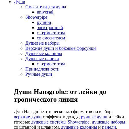
Души
Смесители для душа
universal
Showerpipe
ручной
электронный
с термостатом
со смесителем
Душевые наборы
Верхние души и боковые форсунки
Душевые колонны
Душевые панели
с термостатом
Принадлежности
Ручные души
Души Hansgrohe: от лейки до
тропического ливня
Душ Hansgrohe это несколько форматов на выбор:
верхние души
с эффектом дождя,
ручные души
и лейки,
готовые
душевые системы Showerpipe
,
душевые наборы
со штангой и шлангом,
душевые колонны
и
панели
.