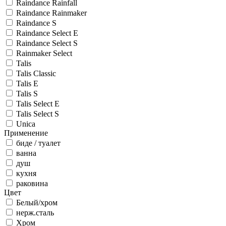
Raindance Rainfall
Raindance Rainmaker
Raindance S
Raindance Select E
Raindance Select S
Rainmaker Select
Talis
Talis Classic
Talis E
Talis S
Talis Select E
Talis Select S
Unica
Применение
биде / туалет
ванна
душ
кухня
раковина
Цвет
Белый/хром
нерж.сталь
Хром