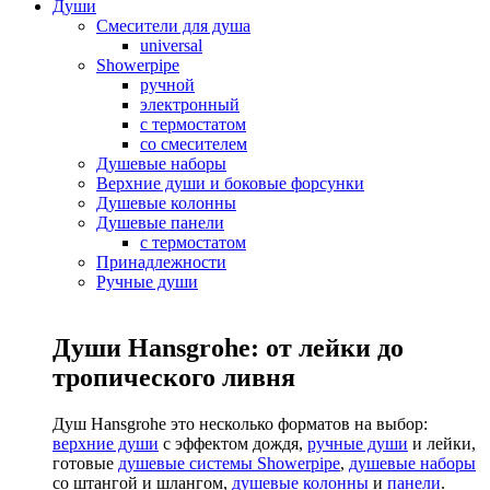
Души
Смесители для душа
universal
Showerpipe
ручной
электронный
с термостатом
со смесителем
Душевые наборы
Верхние души и боковые форсунки
Душевые колонны
Душевые панели
с термостатом
Принадлежности
Ручные души
Души Hansgrohe: от лейки до
тропического ливня
Душ Hansgrohe это несколько форматов на выбор:
верхние души
с эффектом дождя,
ручные души
и лейки,
готовые
душевые системы Showerpipe
,
душевые наборы
со штангой и шлангом,
душевые колонны
и
панели
.