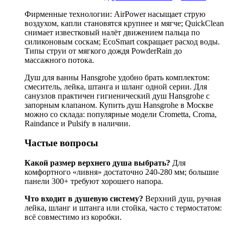
Фирменные технологии: AirPower насыщает струю
воздухом, капли становятся крупнее и мягче; QuickClean
снимает известковый налёт движением пальца по
силиконовым соскам; EcoSmart сокращает расход воды.
Типы струи от мягкого дождя PowderRain до
массажного потока.
Душ для ванны Hansgrohe удобно брать комплектом:
смеситель, лейка, штанга и шланг одной серии. Для
санузлов практичен гигиенический душ Hansgrohe с
запорным клапаном. Купить душ Hansgrohe в Москве
можно со склада: популярные модели Crometta, Croma,
Raindance и Pulsify в наличии.
Частые вопросы
Какой размер верхнего душа выбрать?
Для
комфортного «ливня» достаточно 240-280 мм; большие
панели 300+ требуют хорошего напора.
Что входит в душевую систему?
Верхний душ, ручная
лейка, шланг и штанга или стойка, часто с термостатом:
всё совместимо из коробки.