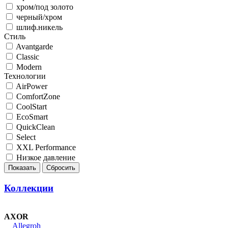
хром/под золото
черный/хром
шлиф.никель
Стиль
Avantgarde
Classic
Modern
Технологии
AirPower
ComfortZone
CoolStart
EcoSmart
QuickClean
Select
XXL Performance
Низкое давление
Коллекции
AXOR
Allegroh