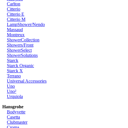
Carlton
Citterio
Citterio E
Citterio M
LampShower/Nendo
Massaud
Montreux
ShowerCollection
Showers/Front
ShowerSelect
ShowerSolutions
Starck
Starck Organic
Starck X
Terrano
Universal Accessories
Uno
Uno²
Urquiola
Hansgrohe
Bodyvette
Casetta
Clubmaster
Croma