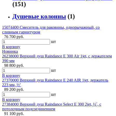
(151)
Душевые колонны
(1)
15074400 Смеситель для раковины, однорычажный, со
сливным гарнитуром
76 700 руб.
шт
В корзину
Новинка
26238000 Верхний душ Raindance E 300 Air 1jet, с держателем
390 мм
98 800 руб.
шт
В корзину
27370000 Верхний душ Raindance E 240 AIR 1jet, держатель
223 мм, ½’
89 200 руб.
шт
В корзину
27384000 Верхний душ Raindance Select E 300 2jet, ½´, с
потолочным подсоединением
91 100 руб.