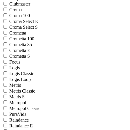
Clubmaster
Croma
Croma 100
Croma Select E
Croma Select S
Crometta
Crometta 100
Crometta 85
Crometta E
Crometta S
Focus
Logis
Logis Classic
Logis Loop
Metris
Metris Classic
Metris S
Metropol
Metropol Classic
PuraVida
Raindance
Raindance E