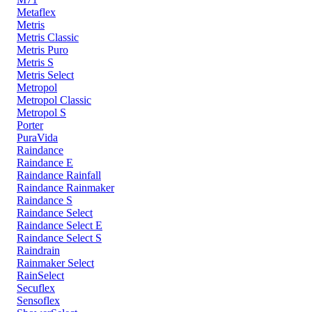
Metaflex
Metris
Metris Classic
Metris Puro
Metris S
Metris Select
Metropol
Metropol Classic
Metropol S
Porter
PuraVida
Raindance
Raindance E
Raindance Rainfall
Raindance Rainmaker
Raindance S
Raindance Select
Raindance Select E
Raindance Select S
Raindrain
Rainmaker Select
RainSelect
Secuflex
Sensoflex