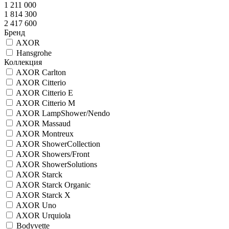
1 211 000
1 814 300
2 417 600
Бренд
AXOR
Hansgrohe
Коллекция
AXOR Carlton
AXOR Citterio
AXOR Citterio E
AXOR Citterio M
AXOR LampShower/Nendo
AXOR Massaud
AXOR Montreux
AXOR ShowerCollection
AXOR Showers/Front
AXOR ShowerSolutions
AXOR Starck
AXOR Starck Organic
AXOR Starck X
AXOR Uno
AXOR Urquiola
Bodyvette