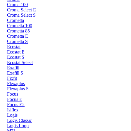
Croma 100
Croma Select E
Croma Select S
Crometta
Crometta 100
Crometta 85
Crometta E
Crometta S
Ecostat
Ecostat E
Ecostat S
Ecostat Select
Exafill
Exafill S
Fixfit
Flexaplus
Flexaplus S
Focus
Focus E
Focus E2
Isiflex
Logis
Logis Classic
Logis Loop
M71