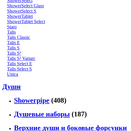
ShowerSelect
ShowerSelect Glass
ShowerSelect S
ShowerTablet
ShowerTablet Select
Staro
Talis
Talis Classic
Talis E
Talis S
Talis S²
Talis S² Variarc
Talis Select E
Talis Select S
Unica
Души
Showerpipe
(408)
Душевые наборы
(187)
Верхние души и боковые форсунки