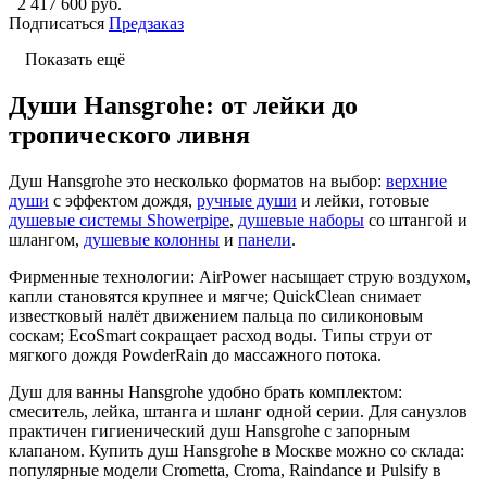
2 417 600 руб.
Подписаться
Предзаказ
Показать ещё
Души Hansgrohe: от лейки до
тропического ливня
Душ Hansgrohe это несколько форматов на выбор:
верхние
души
с эффектом дождя,
ручные души
и лейки, готовые
душевые системы Showerpipe
,
душевые наборы
со штангой и
шлангом,
душевые колонны
и
панели
.
Фирменные технологии: AirPower насыщает струю воздухом,
капли становятся крупнее и мягче; QuickClean снимает
известковый налёт движением пальца по силиконовым
соскам; EcoSmart сокращает расход воды. Типы струи от
мягкого дождя PowderRain до массажного потока.
Душ для ванны Hansgrohe удобно брать комплектом:
смеситель, лейка, штанга и шланг одной серии. Для санузлов
практичен гигиенический душ Hansgrohe с запорным
клапаном. Купить душ Hansgrohe в Москве можно со склада:
популярные модели Crometta, Croma, Raindance и Pulsify в