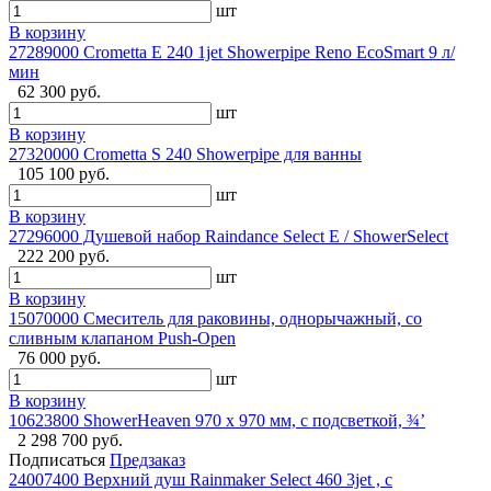
шт
В корзину
27289000 Crometta E 240 1jet Showerpipe Reno EcoSmart 9 л/
мин
62 300 руб.
шт
В корзину
27320000 Crometta S 240 Showerpipe для ванны
105 100 руб.
шт
В корзину
27296000 Душевой набор Raindance Select E / ShowerSelect
222 200 руб.
шт
В корзину
15070000 Смеситель для раковины, однорычажный, со
сливным клапаном Push-Open
76 000 руб.
шт
В корзину
10623800 ShowerHeaven 970 x 970 мм, с подсветкой, ¾’
2 298 700 руб.
Подписаться
Предзаказ
24007400 Верхний душ Rainmaker Select 460 3jet , с