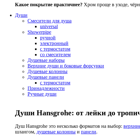
Какое покрытие практичнее?
Хром проще в уходе, чёрн
Души
Смесители для душа
universal
Showerpipe
ручной
электронный
с термостатом
со смесителем
Душевые наборы
Верхние души и боковые форсунки
Душевые колонны
Душевые панели
с термостатом
Принадлежности
Ручные души
Души Hansgrohe: от лейки до тропи
Душ Hansgrohe это несколько форматов на выбор:
верхни
шлангом,
душевые колонны
и
панели
.