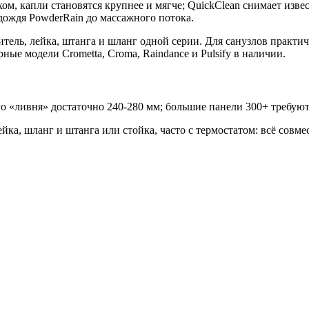
м, капли становятся крупнее и мягче; QuickClean снимает изв
дождя PowderRain до массажного потока.
итель, лейка, штанга и шланг одной серии. Для санузлов практ
ые модели Crometta, Croma, Raindance и Pulsify в наличии.
 «ливня» достаточно 240-280 мм; большие панели 300+ требуют
ка, шланг и штанга или стойка, часто с термостатом: всё совме