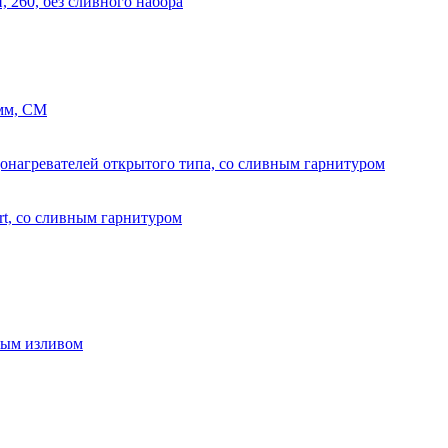
 260, без сливного набора
 мм, СМ
онагревателей открытого типа, со сливным гарнитуром
rt, со сливным гарнитуром
ным изливом