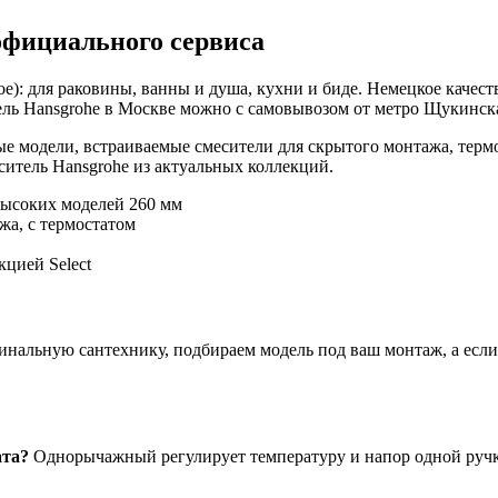
официального сервиса
е): для раковины, ванны и душа, кухни и биде. Немецкое качест
ль Hansgrohe в Москве можно с самовывозом от метро Щукинская
е модели, встраиваемые смесители для скрытого монтажа, терм
итель Hansgrohe из актуальных коллекций.
высоких моделей 260 мм
жа, с термостатом
цией Select
нальную сантехнику, подбираем модель под ваш монтаж, а если ч
ата?
Однорычажный регулирует температуру и напор одной ручко