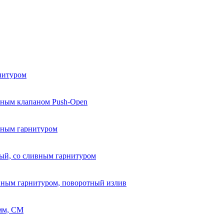
нитуром
вным клапаном Push-Open
вным гарнитуром
ый, со сливным гарнитуром
вным гарнитуром, поворотный излив
 мм, СМ