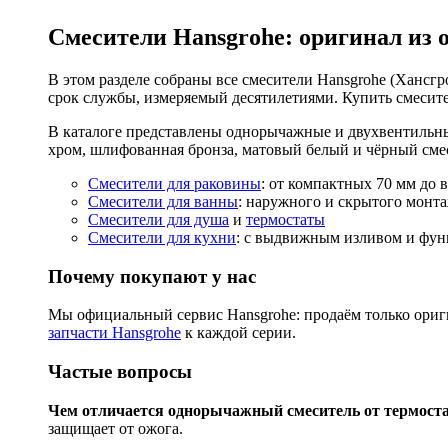
Смесители Hansgrohe: оригинал из 
В этом разделе собраны все смесители Hansgrohe (Хансгро
срок службы, измеряемый десятилетиями. Купить смесите
В каталоге представлены однорычажные и двухвентильны
хром, шлифованная бронза, матовый белый и чёрный смес
Смесители для раковины
: от компактных 70 мм до 
Смесители для ванны
: наружного и скрытого монта
Смесители для душа
и
термостаты
Смесители для кухни
: с выдвижным изливом и функ
Почему покупают у нас
Мы официальный сервис Hansgrohe: продаём только ориги
запчасти Hansgrohe
к каждой серии.
Частые вопросы
Чем отличается однорычажный смеситель от термост
защищает от ожога.