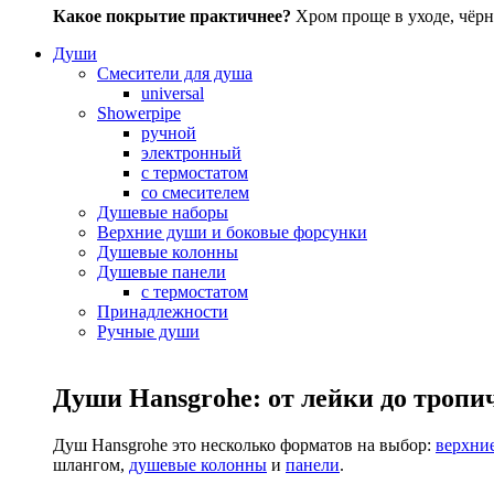
Какое покрытие практичнее?
Хром проще в уходе, чёрн
Души
Смесители для душа
universal
Showerpipe
ручной
электронный
с термостатом
со смесителем
Душевые наборы
Верхние души и боковые форсунки
Душевые колонны
Душевые панели
с термостатом
Принадлежности
Ручные души
Души Hansgrohe: от лейки до тропи
Душ Hansgrohe это несколько форматов на выбор:
верхни
шлангом,
душевые колонны
и
панели
.