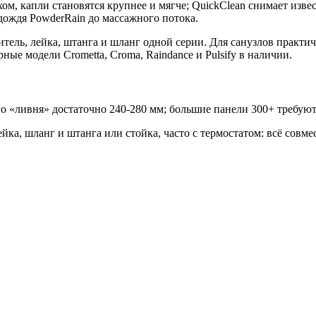
м, капли становятся крупнее и мягче; QuickClean снимает изв
дождя PowderRain до массажного потока.
итель, лейка, штанга и шланг одной серии. Для санузлов практ
ые модели Crometta, Croma, Raindance и Pulsify в наличии.
 «ливня» достаточно 240-280 мм; большие панели 300+ требуют
ка, шланг и штанга или стойка, часто с термостатом: всё совме