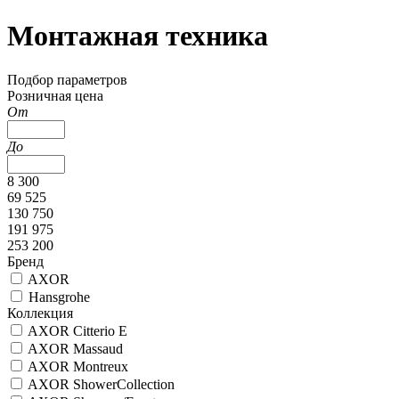
Монтажная техника
Подбор параметров
Розничная цена
От
До
8 300
69 525
130 750
191 975
253 200
Бренд
AXOR
Hansgrohe
Коллекция
AXOR Citterio E
AXOR Massaud
AXOR Montreux
AXOR ShowerCollection