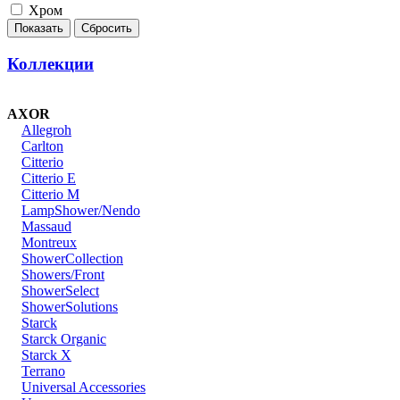
Хром
Коллекции
AXOR
Allegroh
Carlton
Citterio
Citterio E
Citterio M
LampShower/Nendo
Massaud
Montreux
ShowerCollection
Showers/Front
ShowerSelect
ShowerSolutions
Starck
Starck Organic
Starck X
Terrano
Universal Accessories