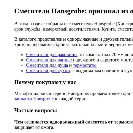
Смесители Hansgrohe: оригинал из 
В этом разделе собраны все смесители Hansgrohe (Хансгро
срок службы, измеряемый десятилетиями. Купить смесите
В каталоге представлены однорычажные и двухвентильны
хром, шлифованная бронза, матовый белый и чёрный смес
Смесители для раковины
: от компактных 70 мм до 
Смесители для ванны
: наружного и скрытого монта
Смесители для душа
и
термостаты
Смесители для кухни
: с выдвижным изливом и функ
Почему покупают у нас
Мы официальный сервис Hansgrohe: продаём только ориги
запчасти Hansgrohe
к каждой серии.
Частые вопросы
Чем отличается однорычажный смеситель от термост
защищает от ожога.