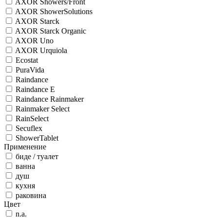
AXOR Showers/Front
AXOR ShowerSolutions
AXOR Starck
AXOR Starck Organic
AXOR Uno
AXOR Urquiola
Ecostat
PuraVida
Raindance
Raindance E
Raindance Rainmaker
Rainmaker Select
RainSelect
Secuflex
ShowerTablet
Применение
биде / туалет
ванна
душ
кухня
раковина
Цвет
n.a.