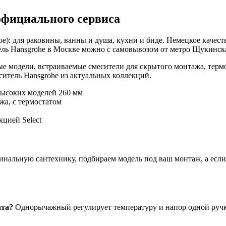
официального сервиса
е): для раковины, ванны и душа, кухни и биде. Немецкое качест
ль Hansgrohe в Москве можно с самовывозом от метро Щукинская
е модели, встраиваемые смесители для скрытого монтажа, терм
итель Hansgrohe из актуальных коллекций.
высоких моделей 260 мм
жа, с термостатом
цией Select
нальную сантехнику, подбираем модель под ваш монтаж, а если ч
ата?
Однорычажный регулирует температуру и напор одной ручко