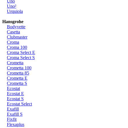
Uno
Uno²
Urquiola
Hansgrohe
Bodyvette
Casetta
Clubmaster
Croma
Croma 100
Croma Select E
Croma Select S
Crometta
Crometta 100
Crometta 85
Crometta E
Crometta S
Ecostat
Ecostat E
Ecostat S
Ecostat Select
Exafill
Exafill S
Fixfit
Flexaplus