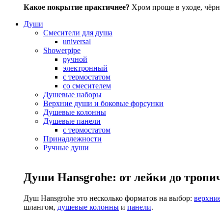
Какое покрытие практичнее?
Хром проще в уходе, чёрн
Души
Смесители для душа
universal
Showerpipe
ручной
электронный
с термостатом
со смесителем
Душевые наборы
Верхние души и боковые форсунки
Душевые колонны
Душевые панели
с термостатом
Принадлежности
Ручные души
Души Hansgrohe: от лейки до тропи
Душ Hansgrohe это несколько форматов на выбор:
верхни
шлангом,
душевые колонны
и
панели
.