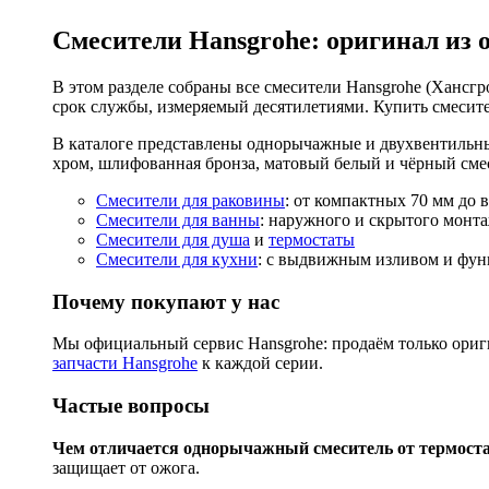
Смесители Hansgrohe: оригинал из 
В этом разделе собраны все смесители Hansgrohe (Хансгро
срок службы, измеряемый десятилетиями. Купить смесите
В каталоге представлены однорычажные и двухвентильны
хром, шлифованная бронза, матовый белый и чёрный смес
Смесители для раковины
: от компактных 70 мм до 
Смесители для ванны
: наружного и скрытого монта
Смесители для душа
и
термостаты
Смесители для кухни
: с выдвижным изливом и функ
Почему покупают у нас
Мы официальный сервис Hansgrohe: продаём только ориги
запчасти Hansgrohe
к каждой серии.
Частые вопросы
Чем отличается однорычажный смеситель от термост
защищает от ожога.