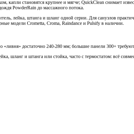
м, капли становятся крупнее и мягче; QuickClean снимает изв
дождя PowderRain до массажного потока.
итель, лейка, штанга и шланг одной серии. Для санузлов практ
ые модели Crometta, Croma, Raindance и Pulsify в наличии.
 «ливня» достаточно 240-280 мм; большие панели 300+ требуют
ка, шланг и штанга или стойка, часто с термостатом: всё совме