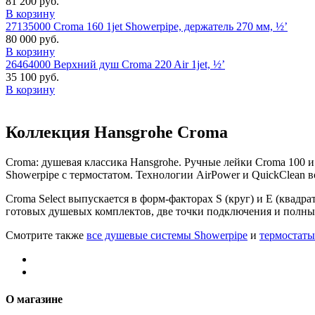
81 200 руб.
В корзину
27135000 Croma 160 1jet Showerpipe, держатель 270 мм, ½’
80 000 руб.
В корзину
26464000 Верхний душ Croma 220 Air 1jet, ½’
35 100 руб.
В корзину
Коллекция Hansgrohe Croma
Croma: душевая классика Hansgrohe. Ручные лейки Croma 100 и
Showerpipe с термостатом. Технологии AirPower и QuickClean в
Croma Select выпускается в форм-факторах S (круг) и E (квадра
готовых душевых комплектов, две точки подключения и полный
Смотрите также
все душевые системы Showerpipe
и
термостаты
О магазине