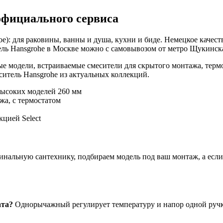
официального сервиса
е): для раковины, ванны и душа, кухни и биде. Немецкое качест
ль Hansgrohe в Москве можно с самовывозом от метро Щукинская
е модели, встраиваемые смесители для скрытого монтажа, терм
итель Hansgrohe из актуальных коллекций.
высоких моделей 260 мм
жа, с термостатом
цией Select
нальную сантехнику, подбираем модель под ваш монтаж, а если ч
ата?
Однорычажный регулирует температуру и напор одной ручко