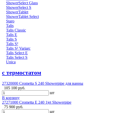
ShowerSelect Glass
ShowerSelect S
ShowerTablet
ShowerTablet Select
Staro
Talis
Talis Classic
Talis E
Talis S
Talis S²
Talis S² Variarc
Talis Select E
Talis Select S
Unica
с термостатом
27320000 Crometta S 240 Showerpipe для ванны
105 100 руб.
шт
В корзину
27271000 Crometta Е 240 1jet Showerpipe
75 900 руб.
шт