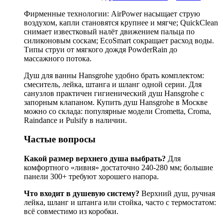
Фирменные технологии: AirPower насыщает струю
воздухом, капли становятся крупнее и мягче; QuickClean
снимает известковый налёт движением пальца по
силиконовым соскам; EcoSmart сокращает расход воды.
Типы струи от мягкого дождя PowderRain до
массажного потока.
Душ для ванны Hansgrohe удобно брать комплектом:
смеситель, лейка, штанга и шланг одной серии. Для
санузлов практичен гигиенический душ Hansgrohe с
запорным клапаном. Купить душ Hansgrohe в Москве
можно со склада: популярные модели Crometta, Croma,
Raindance и Pulsify в наличии.
Частые вопросы
Какой размер верхнего душа выбрать?
Для
комфортного «ливня» достаточно 240-280 мм; большие
панели 300+ требуют хорошего напора.
Что входит в душевую систему?
Верхний душ, ручная
лейка, шланг и штанга или стойка, часто с термостатом:
всё совместимо из коробки.