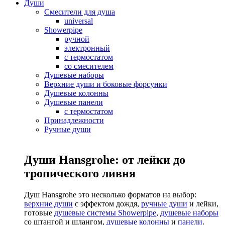
Души
Смесители для душа
universal
Showerpipe
ручной
электронный
с термостатом
со смесителем
Душевые наборы
Верхние души и боковые форсунки
Душевые колонны
Душевые панели
с термостатом
Принадлежности
Ручные души
Души Hansgrohe: от лейки до
тропического ливня
Душ Hansgrohe это несколько форматов на выбор:
верхние души
с эффектом дождя,
ручные души
и лейки,
готовые
душевые системы Showerpipe
,
душевые наборы
со штангой и шлангом,
душевые колонны
и
панели
.