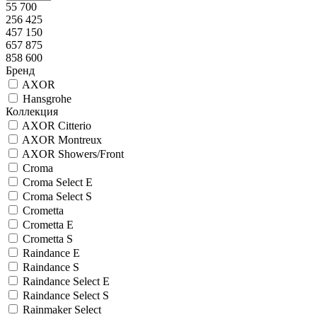
55 700
256 425
457 150
657 875
858 600
Бренд
AXOR
Hansgrohe
Коллекция
AXOR Citterio
AXOR Montreux
AXOR Showers/Front
Croma
Croma Select E
Croma Select S
Crometta
Crometta E
Crometta S
Raindance E
Raindance S
Raindance Select E
Raindance Select S
Rainmaker Select