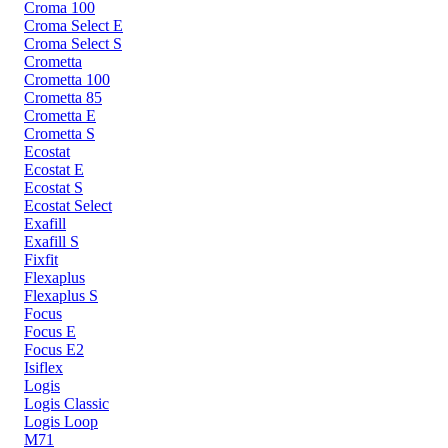
Croma 100
Croma Select E
Croma Select S
Crometta
Crometta 100
Crometta 85
Crometta E
Crometta S
Ecostat
Ecostat E
Ecostat S
Ecostat Select
Exafill
Exafill S
Fixfit
Flexaplus
Flexaplus S
Focus
Focus E
Focus E2
Isiflex
Logis
Logis Classic
Logis Loop
M71