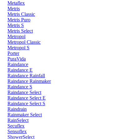
Metaflex
Metris
Metris Classic
Metris Puro
Metris S
Metris Select
Metropol
Metropol Classic
Metropol S
Porter
PuraVida
Raindance
Raindance E
Raindance Rainfall
Raindance Rainmaker
Raindance S
Raindance Select
Raindance Select E
Raindance Select S
Raindrain
Rainmaker Select
RainSelect
Secuflex
Sensoflex
ShowerSelect