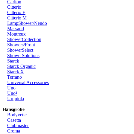
Carlton
Citterio
Citterio E
Citterio M
LampShower/Nendo
Massaud
Montreux
ShowerCollection
Showers/Front
ShowerSelect
ShowerSolutions
Starck
Starck Organic
Starck X
Terrano
Universal Accessories
Uno
Uno²
Urquiola
Hansgrohe
Bodyvette
Casetta
Clubmaster
Croma