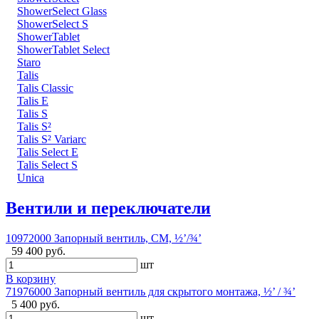
ShowerSelect Glass
ShowerSelect S
ShowerTablet
ShowerTablet Select
Staro
Talis
Talis Classic
Talis E
Talis S
Talis S²
Talis S² Variarc
Talis Select E
Talis Select S
Unica
Вентили и переключатели
10972000 Запорный вентиль, СМ, ½’/¾’
59 400 руб.
шт
В корзину
71976000 Запорный вентиль для скрытого монтажа, ½’ / ¾’
5 400 руб.
шт