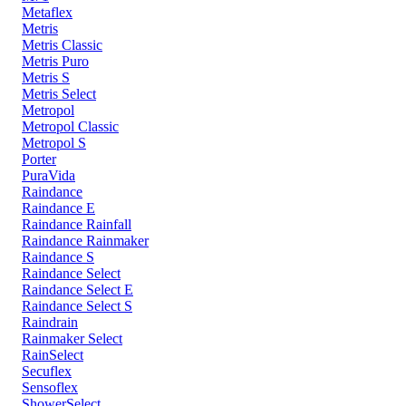
Metaflex
Metris
Metris Classic
Metris Puro
Metris S
Metris Select
Metropol
Metropol Classic
Metropol S
Porter
PuraVida
Raindance
Raindance E
Raindance Rainfall
Raindance Rainmaker
Raindance S
Raindance Select
Raindance Select E
Raindance Select S
Raindrain
Rainmaker Select
RainSelect
Secuflex
Sensoflex
ShowerSelect