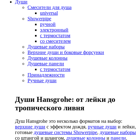
Души
Смесители для душа
universal
Showerpipe
ручной
электронный
с термостатом
со смесителем
Душевые наборы
Верхние души и боковые форсунки
Душевые колонны
Душевые панели
с термостатом
Принадлежности
Ручные души
Души Hansgrohe: от лейки до
тропического ливня
Душ Hansgrohe это несколько форматов на выбор:
верхние души
с эффектом дождя,
ручные души
и лейки,
готовые
душевые системы Showerpipe
,
душевые наборы
со штангой и шлангом,
душевые колонны
и
панели
.