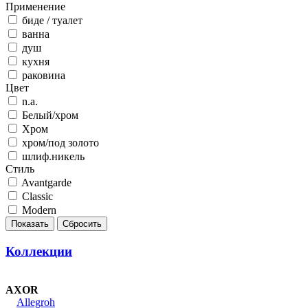
Применение
биде / туалет
ванна
душ
кухня
раковина
Цвет
n.a.
Белый/хром
Хром
хром/под золото
шлиф.никель
Стиль
Avantgarde
Classic
Modern
Коллекции
AXOR
Allegroh