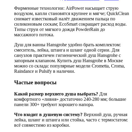
Фирменные технологии: AirPower насыщает струю
воздухом, капли становятся крупнее и мягче; QuickClean
снимает известковый налёт движением пальца по
силиконовым соскам; EcoSmart сокращает расход воды.
Типы струи от мягкого дождя PowderRain до
массажного потока.
Душ для ванны Hansgrohe удобно брать комплектом:
смеситель, лейка, штанга и шланг одной серии. Для
санузлов практичен гигиенический душ Hansgrohe с
запорным клапаном. Купить душ Hansgrohe в Москве
можно со склада: популярные модели Crometta, Croma,
Raindance и Pulsify в наличии.
Частые вопросы
Какой размер верхнего душа выбрать?
Для
комфортного «ливня» достаточно 240-280 мм; большие
панели 300+ требуют хорошего напора.
Что входит в душевую систему?
Верхний душ, ручная
лейка, шланг и штанга или стойка, часто с термостатом:
всё совместимо из коробки.