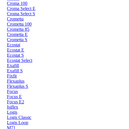
Croma 100
Croma Select E
Croma Select S
Crometta
Crometta 100
Crometta 85
Crometta E
Crometta S
Ecostat
Ecostat E
Ecostat S
Ecostat Select
Exafill
Exafill S
Fixfit
Flexaplus
Flexaplus S
Focus
Focus E
Focus E2
Isiflex
Logis
Logis Classic
Logis Loop
M71