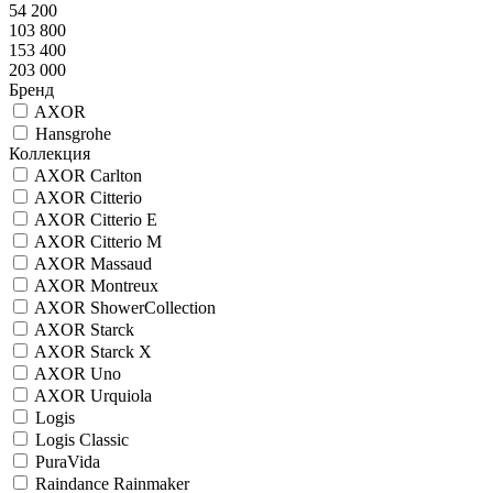
54 200
103 800
153 400
203 000
Бренд
AXOR
Hansgrohe
Коллекция
AXOR Carlton
AXOR Citterio
AXOR Citterio E
AXOR Citterio M
AXOR Massaud
AXOR Montreux
AXOR ShowerCollection
AXOR Starck
AXOR Starck X
AXOR Uno
AXOR Urquiola
Logis
Logis Classic
PuraVida
Raindance Rainmaker