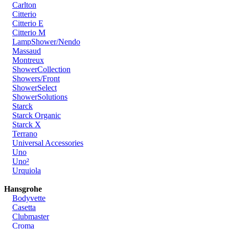
Carlton
Citterio
Citterio E
Citterio M
LampShower/Nendo
Massaud
Montreux
ShowerCollection
Showers/Front
ShowerSelect
ShowerSolutions
Starck
Starck Organic
Starck X
Terrano
Universal Accessories
Uno
Uno²
Urquiola
Hansgrohe
Bodyvette
Casetta
Clubmaster
Croma