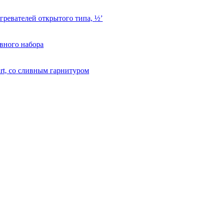
гревателей открытого типа, ½’
вного набора
rt, со сливным гарнитуром