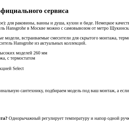
официального сервиса
е): для раковины, ванны и душа, кухни и биде. Немецкое качест
ль Hansgrohe в Москве можно с самовывозом от метро Щукинская
е модели, встраиваемые смесители для скрытого монтажа, терм
итель Hansgrohe из актуальных коллекций.
высоких моделей 260 мм
жа, с термостатом
цией Select
нальную сантехнику, подбираем модель под ваш монтаж, а если ч
ата?
Однорычажный регулирует температуру и напор одной ручко