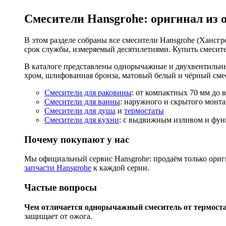
Смесители Hansgrohe: оригинал из 
В этом разделе собраны все смесители Hansgrohe (Хансгро
срок службы, измеряемый десятилетиями. Купить смесите
В каталоге представлены однорычажные и двухвентильны
хром, шлифованная бронза, матовый белый и чёрный смес
Смесители для раковины
: от компактных 70 мм до 
Смесители для ванны
: наружного и скрытого монта
Смесители для душа
и
термостаты
Смесители для кухни
: с выдвижным изливом и функ
Почему покупают у нас
Мы официальный сервис Hansgrohe: продаём только ориги
запчасти Hansgrohe
к каждой серии.
Частые вопросы
Чем отличается однорычажный смеситель от термост
защищает от ожога.