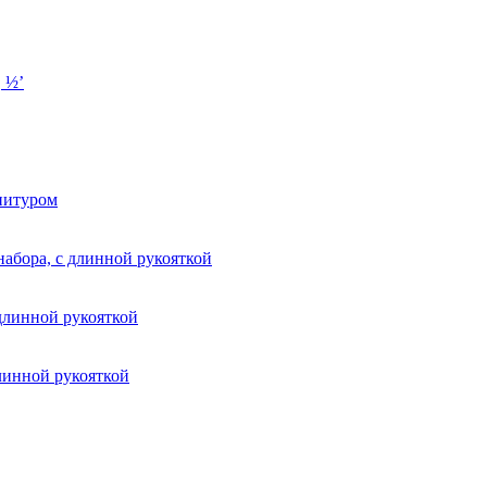
 ½’
нитуром
 набора, с длинной рукояткой
 длинной рукояткой
длинной рукояткой