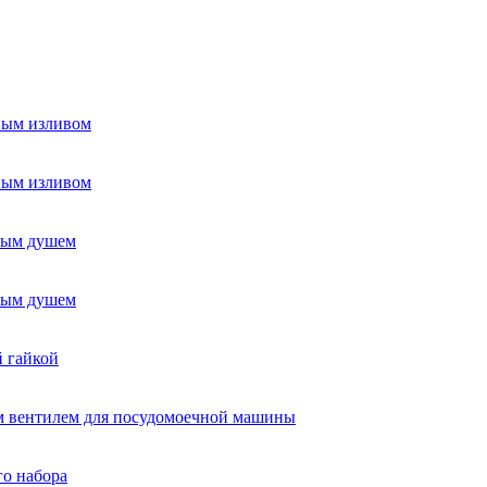
ным изливом
ным изливом
ным душем
ным душем
й гайкой
ым вентилем для посудомоечной машины
го набора