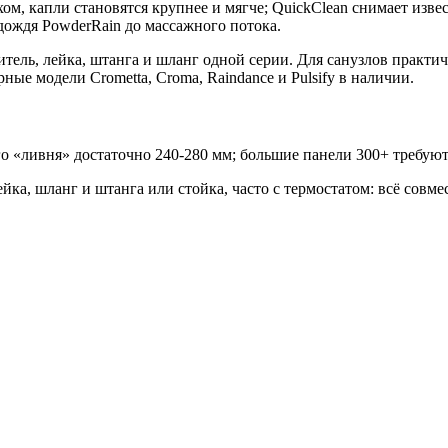
м, капли становятся крупнее и мягче; QuickClean снимает изв
дождя PowderRain до массажного потока.
итель, лейка, штанга и шланг одной серии. Для санузлов практ
ые модели Crometta, Croma, Raindance и Pulsify в наличии.
 «ливня» достаточно 240-280 мм; большие панели 300+ требуют
ка, шланг и штанга или стойка, часто с термостатом: всё совме