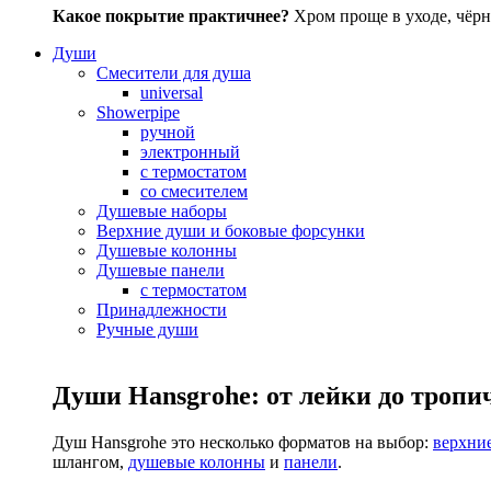
Какое покрытие практичнее?
Хром проще в уходе, чёрн
Души
Смесители для душа
universal
Showerpipe
ручной
электронный
с термостатом
со смесителем
Душевые наборы
Верхние души и боковые форсунки
Душевые колонны
Душевые панели
с термостатом
Принадлежности
Ручные души
Души Hansgrohe: от лейки до тропи
Душ Hansgrohe это несколько форматов на выбор:
верхни
шлангом,
душевые колонны
и
панели
.