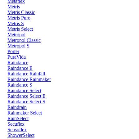
Metaflex
Metris
Metris Classic
Metris Puro
Metris S
Metris Select
Metropol
Metropol Classic
Metropol S
Porter
PuraVida
Raindance
Raindance E
Raindance Rainfall
Raindance Rainmaker
Raindance S
Raindance Select
Raindance Select E
Raindance Select S
Raindrain
Rainmaker Select
RainSelect
Secuflex
Sensoflex
ShowerSelect