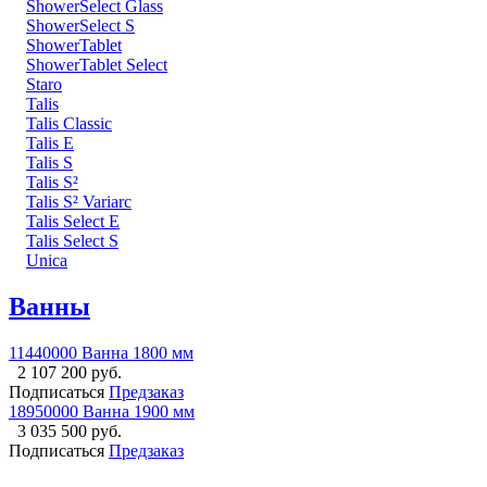
ShowerSelect Glass
ShowerSelect S
ShowerTablet
ShowerTablet Select
Staro
Talis
Talis Classic
Talis E
Talis S
Talis S²
Talis S² Variarc
Talis Select E
Talis Select S
Unica
Ванны
11440000 Ванна 1800 мм
2 107 200 руб.
Подписаться
Предзаказ
18950000 Ванна 1900 мм
3 035 500 руб.
Подписаться
Предзаказ