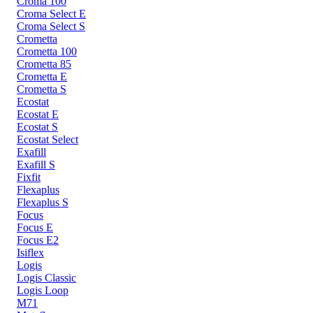
Croma 100
Croma Select E
Croma Select S
Crometta
Crometta 100
Crometta 85
Crometta E
Crometta S
Ecostat
Ecostat E
Ecostat S
Ecostat Select
Exafill
Exafill S
Fixfit
Flexaplus
Flexaplus S
Focus
Focus E
Focus E2
Isiflex
Logis
Logis Classic
Logis Loop
M71