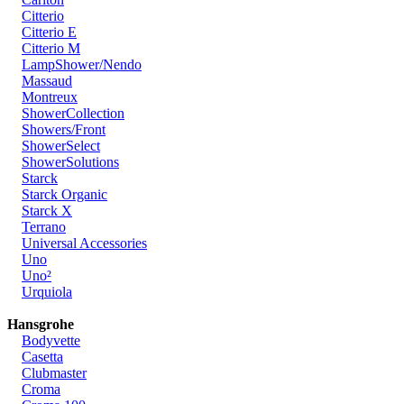
Citterio
Citterio E
Citterio M
LampShower/Nendo
Massaud
Montreux
ShowerCollection
Showers/Front
ShowerSelect
ShowerSolutions
Starck
Starck Organic
Starck X
Terrano
Universal Accessories
Uno
Uno²
Urquiola
Hansgrohe
Bodyvette
Casetta
Clubmaster
Croma