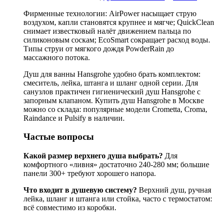
Фирменные технологии: AirPower насыщает струю
воздухом, капли становятся крупнее и мягче; QuickClean
снимает известковый налёт движением пальца по
силиконовым соскам; EcoSmart сокращает расход воды.
Типы струи от мягкого дождя PowderRain до
массажного потока.
Душ для ванны Hansgrohe удобно брать комплектом:
смеситель, лейка, штанга и шланг одной серии. Для
санузлов практичен гигиенический душ Hansgrohe с
запорным клапаном. Купить душ Hansgrohe в Москве
можно со склада: популярные модели Crometta, Croma,
Raindance и Pulsify в наличии.
Частые вопросы
Какой размер верхнего душа выбрать?
Для
комфортного «ливня» достаточно 240-280 мм; большие
панели 300+ требуют хорошего напора.
Что входит в душевую систему?
Верхний душ, ручная
лейка, шланг и штанга или стойка, часто с термостатом:
всё совместимо из коробки.