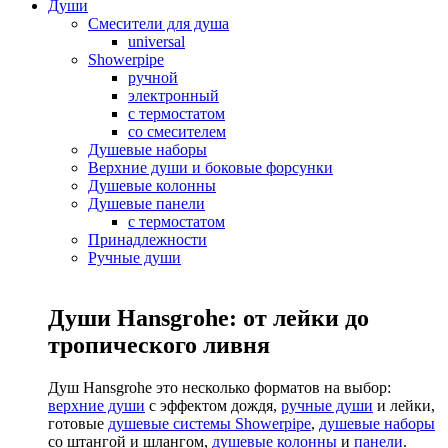
Души
Смесители для душа
universal
Showerpipe
ручной
электронный
с термостатом
со смесителем
Душевые наборы
Верхние души и боковые форсунки
Душевые колонны
Душевые панели
с термостатом
Принадлежности
Ручные души
Души Hansgrohe: от лейки до
тропического ливня
Душ Hansgrohe это несколько форматов на выбор:
верхние души
с эффектом дождя,
ручные души
и лейки,
готовые
душевые системы Showerpipe
,
душевые наборы
со штангой и шлангом,
душевые колонны
и
панели
.