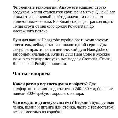
Фирменные технологии: AirPower насыщает струю
воздухом, капли становятся крупнее и мягче; QuickClean
снимает известковый налёт движением пальца по
силиконовым соскам; EcoSmart сокращает расход воды.
Типы струи от мягкого дождя PowderRain до
массажного потока.
Душ для ванны Hansgrohe удобно брать комплектом:
смеситель, лейка, штанга и шланг одной серии. Для
санузлов практичен гигиенический душ Hansgrohe с
запорным клапаном. Купить душ Hansgrohe в Москве
можно со склада: популярные модели Crometta, Croma,
Raindance и Pulsify в наличии.
Частые вопросы
Какой размер верхнего душа выбрать?
Для
комфортного «ливня» достаточно 240-280 мм; большие
панели 300+ требуют хорошего напора.
Что входит в душевую систему?
Верхний душ, ручная
лейка, шланг и штанга или стойка, часто с термостатом:
всё совместимо из коробки.