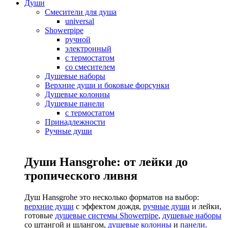
Души
Смесители для душа
universal
Showerpipe
ручной
электронный
с термостатом
со смесителем
Душевые наборы
Верхние души и боковые форсунки
Душевые колонны
Душевые панели
с термостатом
Принадлежности
Ручные души
Души Hansgrohe: от лейки до
тропического ливня
Душ Hansgrohe это несколько форматов на выбор:
верхние души
с эффектом дождя,
ручные души
и лейки,
готовые
душевые системы Showerpipe
,
душевые наборы
со штангой и шлангом,
душевые колонны
и
панели
.