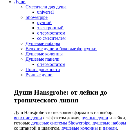
Души
Смесители для душа
universal
Showerpipe
ручной
электронный
с термостатом
со смесителем
Душевые наборы
Верхние души и боковые форсунки
Душевые колонны
Душевые панели
с термостатом
Принадлежности
Ручные души
Души Hansgrohe: от лейки до
тропического ливня
Душ Hansgrohe это несколько форматов на выбор:
верхние души
с эффектом дождя,
ручные души
и лейки,
готовые
душевые системы Showerpipe
,
душевые наборы
со штангой и шлангом,
душевые колонны
и
панели
.