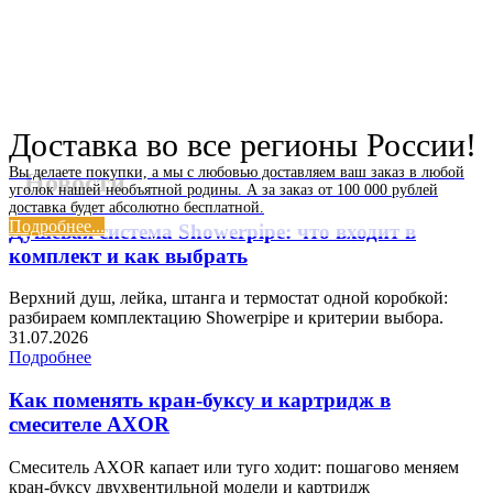
Доставка во все регионы России!
Вы делаете покупки, а мы с любовью доставляем ваш заказ в любой
Новости
уголок нашей необъятной родины. А за заказ от 100 000 рублей
доставка будет абсолютно бесплатной.
Подробнее...
Душевая система Showerpipe: что входит в
комплект и как выбрать
Верхний душ, лейка, штанга и термостат одной коробкой:
разбираем комплектацию Showerpipe и критерии выбора.
31.07.2026
Подробнее
Как поменять кран-буксу и картридж в
смесителе AXOR
Смеситель AXOR капает или туго ходит: пошагово меняем
кран-буксу двухвентильной модели и картридж