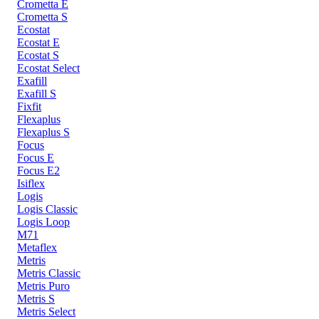
Crometta E
Crometta S
Ecostat
Ecostat E
Ecostat S
Ecostat Select
Exafill
Exafill S
Fixfit
Flexaplus
Flexaplus S
Focus
Focus E
Focus E2
Isiflex
Logis
Logis Classic
Logis Loop
M71
Metaflex
Metris
Metris Classic
Metris Puro
Metris S
Metris Select