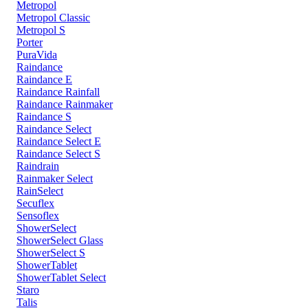
Metropol
Metropol Classic
Metropol S
Porter
PuraVida
Raindance
Raindance E
Raindance Rainfall
Raindance Rainmaker
Raindance S
Raindance Select
Raindance Select E
Raindance Select S
Raindrain
Rainmaker Select
RainSelect
Secuflex
Sensoflex
ShowerSelect
ShowerSelect Glass
ShowerSelect S
ShowerTablet
ShowerTablet Select
Staro
Talis