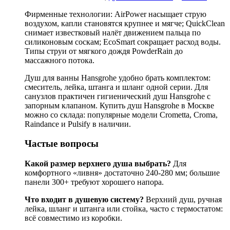
Фирменные технологии: AirPower насыщает струю
воздухом, капли становятся крупнее и мягче; QuickClean
снимает известковый налёт движением пальца по
силиконовым соскам; EcoSmart сокращает расход воды.
Типы струи от мягкого дождя PowderRain до
массажного потока.
Душ для ванны Hansgrohe удобно брать комплектом:
смеситель, лейка, штанга и шланг одной серии. Для
санузлов практичен гигиенический душ Hansgrohe с
запорным клапаном. Купить душ Hansgrohe в Москве
можно со склада: популярные модели Crometta, Croma,
Raindance и Pulsify в наличии.
Частые вопросы
Какой размер верхнего душа выбрать?
Для
комфортного «ливня» достаточно 240-280 мм; большие
панели 300+ требуют хорошего напора.
Что входит в душевую систему?
Верхний душ, ручная
лейка, шланг и штанга или стойка, часто с термостатом:
всё совместимо из коробки.