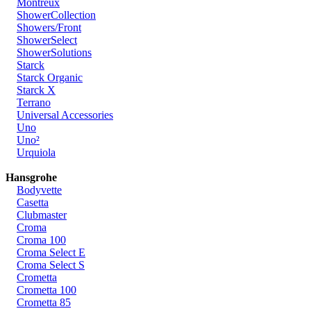
Montreux
ShowerCollection
Showers/Front
ShowerSelect
ShowerSolutions
Starck
Starck Organic
Starck X
Terrano
Universal Accessories
Uno
Uno²
Urquiola
Hansgrohe
Bodyvette
Casetta
Clubmaster
Croma
Croma 100
Croma Select E
Croma Select S
Crometta
Crometta 100
Crometta 85