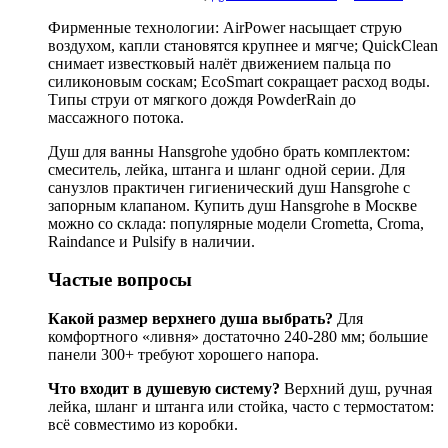
Фирменные технологии: AirPower насыщает струю
воздухом, капли становятся крупнее и мягче; QuickClean
снимает известковый налёт движением пальца по
силиконовым соскам; EcoSmart сокращает расход воды.
Типы струи от мягкого дождя PowderRain до
массажного потока.
Душ для ванны Hansgrohe удобно брать комплектом:
смеситель, лейка, штанга и шланг одной серии. Для
санузлов практичен гигиенический душ Hansgrohe с
запорным клапаном. Купить душ Hansgrohe в Москве
можно со склада: популярные модели Crometta, Croma,
Raindance и Pulsify в наличии.
Частые вопросы
Какой размер верхнего душа выбрать?
Для
комфортного «ливня» достаточно 240-280 мм; большие
панели 300+ требуют хорошего напора.
Что входит в душевую систему?
Верхний душ, ручная
лейка, шланг и штанга или стойка, часто с термостатом:
всё совместимо из коробки.