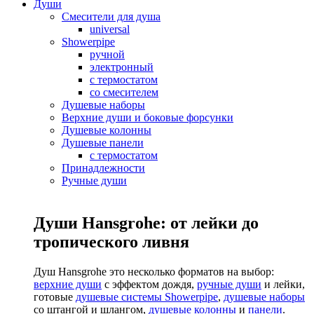
Души
Смесители для душа
universal
Showerpipe
ручной
электронный
с термостатом
со смесителем
Душевые наборы
Верхние души и боковые форсунки
Душевые колонны
Душевые панели
с термостатом
Принадлежности
Ручные души
Души Hansgrohe: от лейки до
тропического ливня
Душ Hansgrohe это несколько форматов на выбор:
верхние души
с эффектом дождя,
ручные души
и лейки,
готовые
душевые системы Showerpipe
,
душевые наборы
со штангой и шлангом,
душевые колонны
и
панели
.