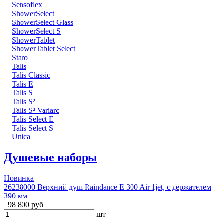
Sensoflex
ShowerSelect
ShowerSelect Glass
ShowerSelect S
ShowerTablet
ShowerTablet Select
Staro
Talis
Talis Classic
Talis E
Talis S
Talis S²
Talis S² Variarc
Talis Select E
Talis Select S
Unica
Душевые наборы
Новинка
26238000 Верхний душ Raindance E 300 Air 1jet, с держателем
390 мм
98 800 руб.
шт