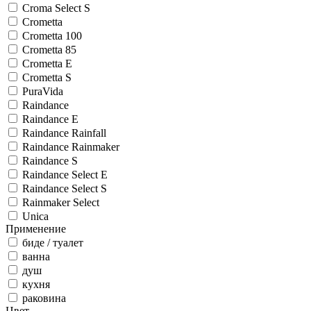
Croma Select S
Crometta
Crometta 100
Crometta 85
Crometta E
Crometta S
PuraVida
Raindance
Raindance E
Raindance Rainfall
Raindance Rainmaker
Raindance S
Raindance Select E
Raindance Select S
Rainmaker Select
Unica
Применение
биде / туалет
ванна
душ
кухня
раковина
Цвет