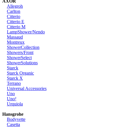
AXOR
Allegroh
Carlton
Citterio
Citterio E
Citterio M
LampShower/Nendo
Massaud
Montreux
ShowerCollection
Showers/Front
ShowerSelect
ShowerSolutions
Starck
Starck Organic
Starck X
Terrano
Universal Accessories
Uno
Uno²
Urquiola
Hansgrohe
Bodyvette
Casetta