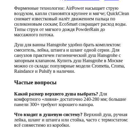
Фирменные технологии: AirPower насыщает струю
воздухом, капли становятся крупнее и мягче; QuickClean
снимает известковый налёт движением пальца по
силиконовым соскам; EcoSmart сокращает расход воды.
Типы струи от мягкого дождя PowderRain до
массажного потока.
Душ для ванны Hansgrohe удобно брать комплектом:
смеситель, лейка, штанга и шланг одной серии. Для
санузлов практичен гигиенический душ Hansgrohe с
запорным клапаном. Купить душ Hansgrohe в Москве
можно со склада: популярные модели Crometta, Croma,
Raindance и Pulsify в наличии.
Частые вопросы
Какой размер верхнего душа выбрать?
Для
комфортного «ливня» достаточно 240-280 мм; большие
панели 300+ требуют хорошего напора.
Что входит в душевую систему?
Верхний душ, ручная
лейка, шланг и штанга или стойка, часто с термостатом:
всё совместимо из коробки.