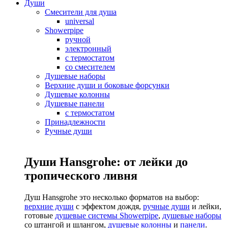
Души
Смесители для душа
universal
Showerpipe
ручной
электронный
с термостатом
со смесителем
Душевые наборы
Верхние души и боковые форсунки
Душевые колонны
Душевые панели
с термостатом
Принадлежности
Ручные души
Души Hansgrohe: от лейки до
тропического ливня
Душ Hansgrohe это несколько форматов на выбор:
верхние души
с эффектом дождя,
ручные души
и лейки,
готовые
душевые системы Showerpipe
,
душевые наборы
со штангой и шлангом,
душевые колонны
и
панели
.