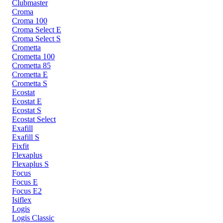
Clubmaster
Croma
Croma 100
Croma Select E
Croma Select S
Crometta
Crometta 100
Crometta 85
Crometta E
Crometta S
Ecostat
Ecostat E
Ecostat S
Ecostat Select
Exafill
Exafill S
Fixfit
Flexaplus
Flexaplus S
Focus
Focus E
Focus E2
Isiflex
Logis
Logis Classic