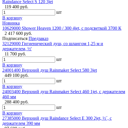
Raindance Select S 120 3jet
119 400 руб.
шт
В корзину
Новинка
10629000 Shower Heaven 1200 / 300 4jet, с подсветкой 3700 К
2 417 600 руб.
Подписаться
Предзаказ
32129000 Гигиенический душ, со шлангом 1,25 м и
держателем, ½'
11 700 руб.
шт
В корзину
24001400 Верхний душ Rainmaker Select 580 3jet
449 100 руб.
шт
В корзину
24003400 Верхний душ Rainmaker Select 460 1jet, с держателем
460 мм
288 400 руб.
шт
В корзину
27385000 Верхний душ Raindance Select E 300 2jet, ½´, с
держателем 390 мм