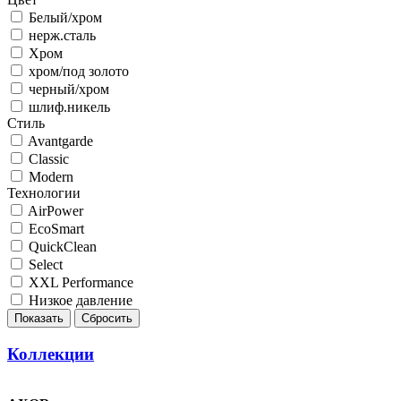
Белый/хром
нерж.сталь
Хром
хром/под золото
черный/хром
шлиф.никель
Стиль
Avantgarde
Classic
Modern
Технологии
AirPower
EcoSmart
QuickClean
Select
XXL Performance
Низкое давление
Коллекции