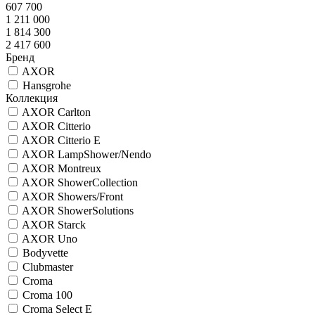
607 700
1 211 000
1 814 300
2 417 600
Бренд
AXOR
Hansgrohe
Коллекция
AXOR Carlton
AXOR Citterio
AXOR Citterio E
AXOR LampShower/Nendo
AXOR Montreux
AXOR ShowerCollection
AXOR Showers/Front
AXOR ShowerSolutions
AXOR Starck
AXOR Uno
Bodyvette
Clubmaster
Croma
Croma 100
Croma Select E