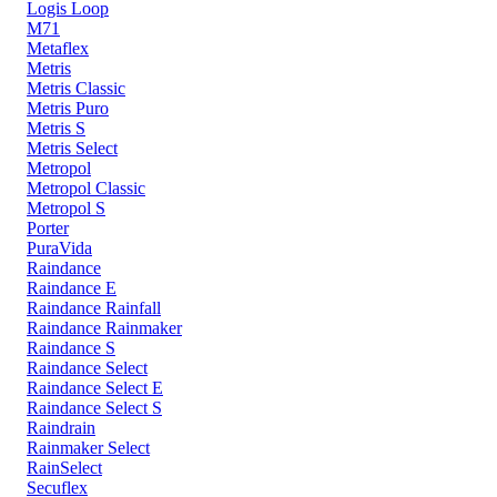
Logis Loop
M71
Metaflex
Metris
Metris Classic
Metris Puro
Metris S
Metris Select
Metropol
Metropol Classic
Metropol S
Porter
PuraVida
Raindance
Raindance E
Raindance Rainfall
Raindance Rainmaker
Raindance S
Raindance Select
Raindance Select E
Raindance Select S
Raindrain
Rainmaker Select
RainSelect
Secuflex