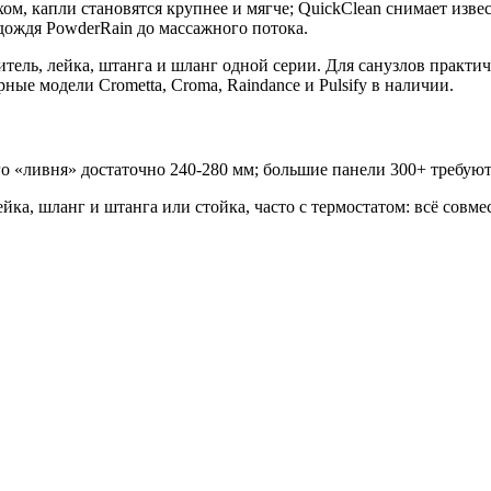
м, капли становятся крупнее и мягче; QuickClean снимает изв
дождя PowderRain до массажного потока.
итель, лейка, штанга и шланг одной серии. Для санузлов практ
ые модели Crometta, Croma, Raindance и Pulsify в наличии.
 «ливня» достаточно 240-280 мм; большие панели 300+ требуют
ка, шланг и штанга или стойка, часто с термостатом: всё совме