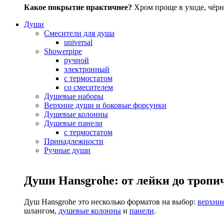
Какое покрытие практичнее?
Хром проще в уходе, чёрн
Души
Смесители для душа
universal
Showerpipe
ручной
электронный
с термостатом
со смесителем
Душевые наборы
Верхние души и боковые форсунки
Душевые колонны
Душевые панели
с термостатом
Принадлежности
Ручные души
Души Hansgrohe: от лейки до тропи
Душ Hansgrohe это несколько форматов на выбор:
верхни
шлангом,
душевые колонны
и
панели
.