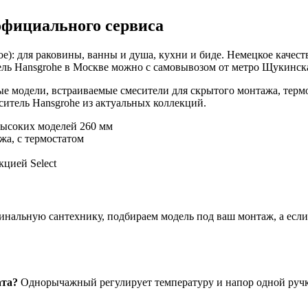
официального сервиса
е): для раковины, ванны и душа, кухни и биде. Немецкое качест
ль Hansgrohe в Москве можно с самовывозом от метро Щукинская
е модели, встраиваемые смесители для скрытого монтажа, терм
итель Hansgrohe из актуальных коллекций.
высоких моделей 260 мм
жа, с термостатом
цией Select
нальную сантехнику, подбираем модель под ваш монтаж, а если ч
ата?
Однорычажный регулирует температуру и напор одной ручко