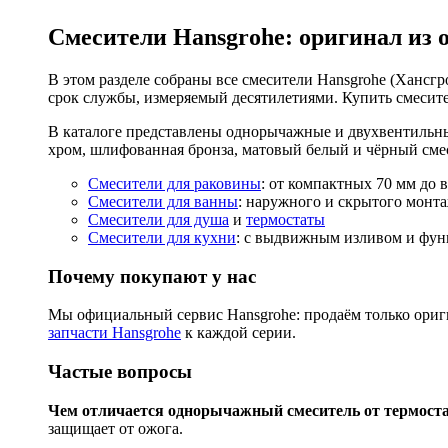
Смесители Hansgrohe: оригинал из 
В этом разделе собраны все смесители Hansgrohe (Хансгро
срок службы, измеряемый десятилетиями. Купить смесите
В каталоге представлены однорычажные и двухвентильны
хром, шлифованная бронза, матовый белый и чёрный смес
Смесители для раковины
: от компактных 70 мм до 
Смесители для ванны
: наружного и скрытого монта
Смесители для душа
и
термостаты
Смесители для кухни
: с выдвижным изливом и функ
Почему покупают у нас
Мы официальный сервис Hansgrohe: продаём только ориги
запчасти Hansgrohe
к каждой серии.
Частые вопросы
Чем отличается однорычажный смеситель от термост
защищает от ожога.