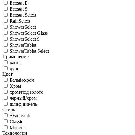
Ecostat E
Ecostat S
Ecostat Select
RainSelect
ShowerSelect
ShowerSelect Glass
ShowerSelect S
ShowerTablet
ShowerTablet Select
Применение
ванна
душ
Цвет
Белый/хром
Хром
хром/под золото
черный/хром
шлиф.никель
Стиль
Avantgarde
Classic
Modern
Технологии