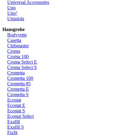
Universal Accessories
Uno
Uno²
Urquiola
Hansgrohe
Bodyvette
Casetta
Clubmaster
Croma
Croma 100
Croma Select E
Croma Select S
Crometta
Crometta 100
Crometta 85
Crometta E
Crometta S
Ecostat
Ecostat E
Ecostat S
Ecostat Select
Exafill
Exafill S
Fixfit