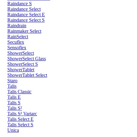
Raindance S
Raindance Select
Raindance Select E
Raindance Select S
Raindrain
Rainmaker Select
RainSelect
Secuflex
Sensoflex
ShowerSelect
ShowerSelect Glass
ShowerSelect S
ShowerTablet
ShowerTablet Select
Staro
Talis
Talis Classic
Talis E
Talis S
Talis S²
Talis S² Variarc
Talis Select E
Talis Select S
Unica