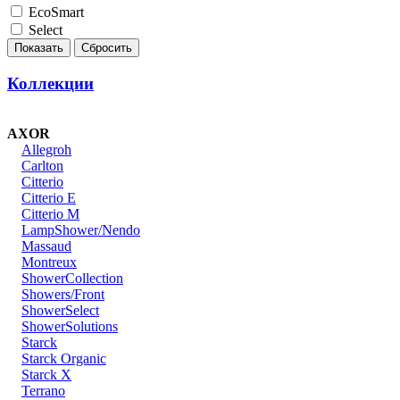
EcoSmart
Select
Коллекции
AXOR
Allegroh
Carlton
Citterio
Citterio E
Citterio M
LampShower/Nendo
Massaud
Montreux
ShowerCollection
Showers/Front
ShowerSelect
ShowerSolutions
Starck
Starck Organic
Starck X
Terrano