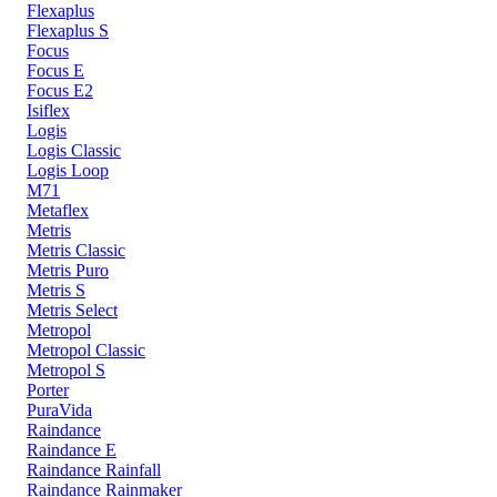
Flexaplus
Flexaplus S
Focus
Focus E
Focus E2
Isiflex
Logis
Logis Classic
Logis Loop
M71
Metaflex
Metris
Metris Classic
Metris Puro
Metris S
Metris Select
Metropol
Metropol Classic
Metropol S
Porter
PuraVida
Raindance
Raindance E
Raindance Rainfall
Raindance Rainmaker