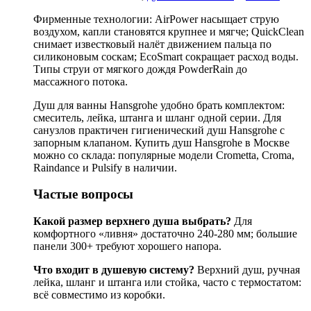
Фирменные технологии: AirPower насыщает струю
воздухом, капли становятся крупнее и мягче; QuickClean
снимает известковый налёт движением пальца по
силиконовым соскам; EcoSmart сокращает расход воды.
Типы струи от мягкого дождя PowderRain до
массажного потока.
Душ для ванны Hansgrohe удобно брать комплектом:
смеситель, лейка, штанга и шланг одной серии. Для
санузлов практичен гигиенический душ Hansgrohe с
запорным клапаном. Купить душ Hansgrohe в Москве
можно со склада: популярные модели Crometta, Croma,
Raindance и Pulsify в наличии.
Частые вопросы
Какой размер верхнего душа выбрать?
Для
комфортного «ливня» достаточно 240-280 мм; большие
панели 300+ требуют хорошего напора.
Что входит в душевую систему?
Верхний душ, ручная
лейка, шланг и штанга или стойка, часто с термостатом:
всё совместимо из коробки.