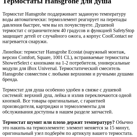
Термостаты Hansgrohe для душа
Термостат Hansgrohe поддерживает заданную температуру
воды автоматически: термоэлемент реагирует на перепады
давления быстрее, чем вы их почувствуете. Душевой
термостат с ограничителем 40 градусов и функцией SafetyStop
защищает детей от случайного ожога, а корпус CoolContact не
нагревается снаружи.
Линейки: термостат Hansgrohe Ecostat (наружный монтаж,
версии Comfort, Square, 1001 CL), встраиваемые термостаты
ShowerSelect с кнопками на 1-2 потребителя, универсальные
модули для iBox Universal. Термостатический смеситель
Hansgrohe совместим с любыми верхними и ручными душами
бренда.
Термостат для душа особенно удобен в связке с душевой
системой: верхний душ, лейка и излив переключаются одной
кнопкой. Все товары оригинальные, с гарантией
производителя, картриджи и термоэлементы для
обслуживания доступны в нашем разделе запчастей.
Термостат шумит или плохо держит температуру?
Обычно
это накипь на термоэлементе: элемент меняется за 15 минут,
оригинальный узел подберём по артикулу вашего термостата.