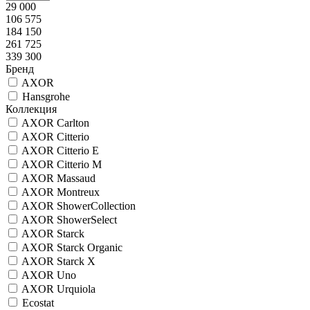
29 000
106 575
184 150
261 725
339 300
Бренд
AXOR
Hansgrohe
Коллекция
AXOR Carlton
AXOR Citterio
AXOR Citterio E
AXOR Citterio M
AXOR Massaud
AXOR Montreux
AXOR ShowerCollection
AXOR ShowerSelect
AXOR Starck
AXOR Starck Organic
AXOR Starck X
AXOR Uno
AXOR Urquiola
Ecostat