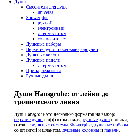
Души
Смесители для душа
universal
Showerpipe
ручной
электронный
с термостатом
со смесителем
Душевые наборы
Верхние души и боковые форсунки
Душевые колонны
Душевые панели
с термостатом
Принадлежности
Ручные души
Души Hansgrohe: от лейки до
тропического ливня
Душ Hansgrohe это несколько форматов на выбор:
верхние души
с эффектом дождя,
ручные души
и лейки,
готовые
душевые системы Showerpipe
,
душевые наборы
со штангой и шлангом,
душевые колонны
и
панели
.