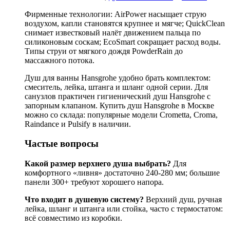
Фирменные технологии: AirPower насыщает струю
воздухом, капли становятся крупнее и мягче; QuickClean
снимает известковый налёт движением пальца по
силиконовым соскам; EcoSmart сокращает расход воды.
Типы струи от мягкого дождя PowderRain до
массажного потока.
Душ для ванны Hansgrohe удобно брать комплектом:
смеситель, лейка, штанга и шланг одной серии. Для
санузлов практичен гигиенический душ Hansgrohe с
запорным клапаном. Купить душ Hansgrohe в Москве
можно со склада: популярные модели Crometta, Croma,
Raindance и Pulsify в наличии.
Частые вопросы
Какой размер верхнего душа выбрать?
Для
комфортного «ливня» достаточно 240-280 мм; большие
панели 300+ требуют хорошего напора.
Что входит в душевую систему?
Верхний душ, ручная
лейка, шланг и штанга или стойка, часто с термостатом:
всё совместимо из коробки.