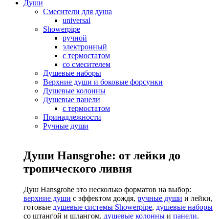
Души
Смесители для душа
universal
Showerpipe
ручной
электронный
с термостатом
со смесителем
Душевые наборы
Верхние души и боковые форсунки
Душевые колонны
Душевые панели
с термостатом
Принадлежности
Ручные души
Души Hansgrohe: от лейки до
тропического ливня
Душ Hansgrohe это несколько форматов на выбор:
верхние души
с эффектом дождя,
ручные души
и лейки,
готовые
душевые системы Showerpipe
,
душевые наборы
со штангой и шлангом,
душевые колонны
и
панели
.