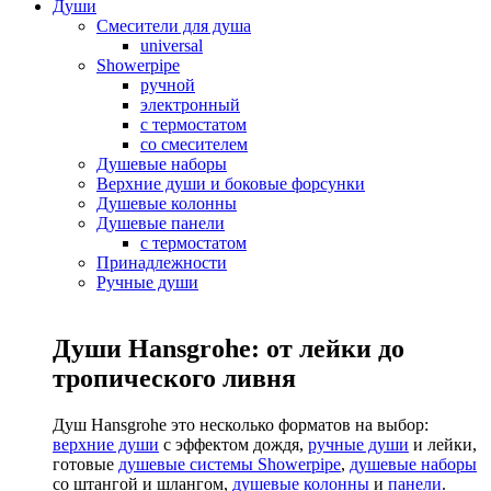
Души
Смесители для душа
universal
Showerpipe
ручной
электронный
с термостатом
со смесителем
Душевые наборы
Верхние души и боковые форсунки
Душевые колонны
Душевые панели
с термостатом
Принадлежности
Ручные души
Души Hansgrohe: от лейки до
тропического ливня
Душ Hansgrohe это несколько форматов на выбор:
верхние души
с эффектом дождя,
ручные души
и лейки,
готовые
душевые системы Showerpipe
,
душевые наборы
со штангой и шлангом,
душевые колонны
и
панели
.