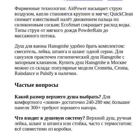
Фирменные технологии: AirPower насыщает струю
воздухом, капли становятся крупнее и мягче; QuickClean
снимает известковый налёт движением пальца по
силиконовым соскам; EcoSmart сокращает расход воды.
Типы струи от мягкого дождя PowderRain до
массажного потока.
Душ для ванны Hansgrohe удобно брать комплектом:
смеситель, лейка, штанга и шланг одной серии. Для
санузлов практичен гигиенический душ Hansgrohe с
запорным клапаном. Купить душ Hansgrohe в Москве
можно со склада: популярные модели Crometta, Croma,
Raindance и Pulsify в наличии.
Частые вопросы
Какой размер верхнего душа выбрать?
Для
комфортного «ливня» достаточно 240-280 мм; большие
панели 300+ требуют хорошего напора.
Что входит в душевую систему?
Верхний душ, ручная
лейка, шланг и штанга или стойка, часто с термостатом:
всё совместимо из коробки.