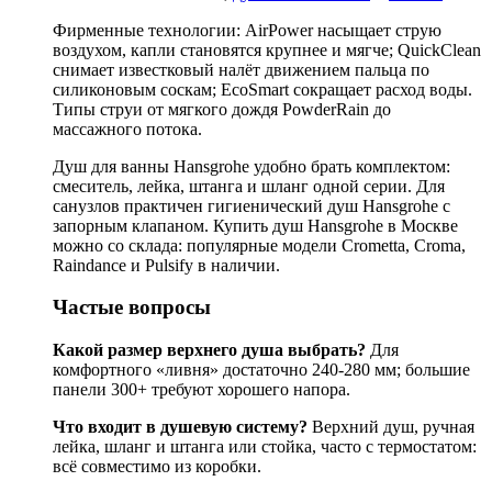
Фирменные технологии: AirPower насыщает струю
воздухом, капли становятся крупнее и мягче; QuickClean
снимает известковый налёт движением пальца по
силиконовым соскам; EcoSmart сокращает расход воды.
Типы струи от мягкого дождя PowderRain до
массажного потока.
Душ для ванны Hansgrohe удобно брать комплектом:
смеситель, лейка, штанга и шланг одной серии. Для
санузлов практичен гигиенический душ Hansgrohe с
запорным клапаном. Купить душ Hansgrohe в Москве
можно со склада: популярные модели Crometta, Croma,
Raindance и Pulsify в наличии.
Частые вопросы
Какой размер верхнего душа выбрать?
Для
комфортного «ливня» достаточно 240-280 мм; большие
панели 300+ требуют хорошего напора.
Что входит в душевую систему?
Верхний душ, ручная
лейка, шланг и штанга или стойка, часто с термостатом:
всё совместимо из коробки.