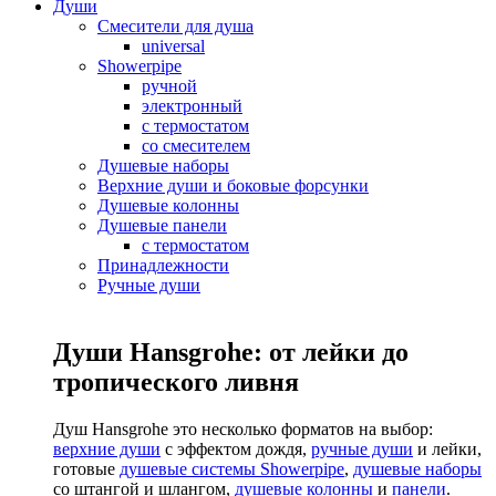
Души
Смесители для душа
universal
Showerpipe
ручной
электронный
с термостатом
со смесителем
Душевые наборы
Верхние души и боковые форсунки
Душевые колонны
Душевые панели
с термостатом
Принадлежности
Ручные души
Души Hansgrohe: от лейки до
тропического ливня
Душ Hansgrohe это несколько форматов на выбор:
верхние души
с эффектом дождя,
ручные души
и лейки,
готовые
душевые системы Showerpipe
,
душевые наборы
со штангой и шлангом,
душевые колонны
и
панели
.