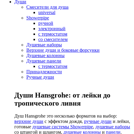
Души
Смесители для душа
universal
Showerpipe
ручной
электронный
с термостатом
со смесителем
Душевые наборы
Верхние души и боковые форсунки
Душевые колонны
Душевые панели
с термостатом
Принадлежности
Ручные души
Души Hansgrohe: от лейки до
тропического ливня
Душ Hansgrohe это несколько форматов на выбор:
верхние души
с эффектом дождя,
ручные души
и лейки,
готовые
душевые системы Showerpipe
,
душевые наборы
со штангой и шлангом,
душевые колонны
и
панели
.