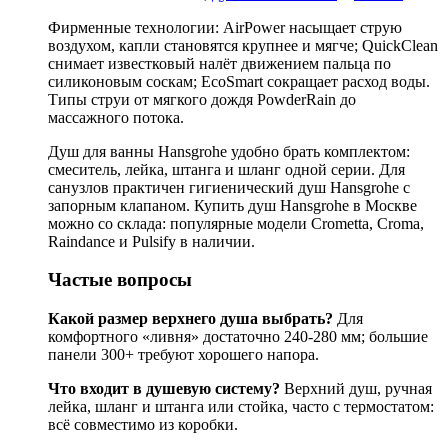
Фирменные технологии: AirPower насыщает струю
воздухом, капли становятся крупнее и мягче; QuickClean
снимает известковый налёт движением пальца по
силиконовым соскам; EcoSmart сокращает расход воды.
Типы струи от мягкого дождя PowderRain до
массажного потока.
Душ для ванны Hansgrohe удобно брать комплектом:
смеситель, лейка, штанга и шланг одной серии. Для
санузлов практичен гигиенический душ Hansgrohe с
запорным клапаном. Купить душ Hansgrohe в Москве
можно со склада: популярные модели Crometta, Croma,
Raindance и Pulsify в наличии.
Частые вопросы
Какой размер верхнего душа выбрать?
Для
комфортного «ливня» достаточно 240-280 мм; большие
панели 300+ требуют хорошего напора.
Что входит в душевую систему?
Верхний душ, ручная
лейка, шланг и штанга или стойка, часто с термостатом:
всё совместимо из коробки.