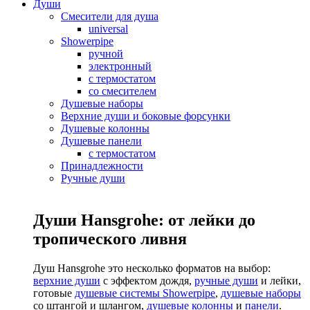
Души
Смесители для душа
universal
Showerpipe
ручной
электронный
с термостатом
со смесителем
Душевые наборы
Верхние души и боковые форсунки
Душевые колонны
Душевые панели
с термостатом
Принадлежности
Ручные души
Души Hansgrohe: от лейки до
тропического ливня
Душ Hansgrohe это несколько форматов на выбор:
верхние души
с эффектом дождя,
ручные души
и лейки,
готовые
душевые системы Showerpipe
,
душевые наборы
со штангой и шлангом,
душевые колонны
и
панели
.