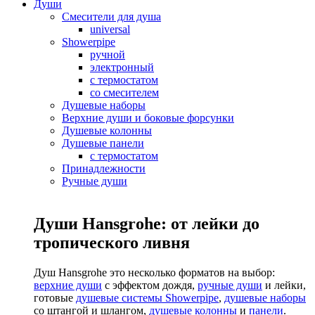
Души
Смесители для душа
universal
Showerpipe
ручной
электронный
с термостатом
со смесителем
Душевые наборы
Верхние души и боковые форсунки
Душевые колонны
Душевые панели
с термостатом
Принадлежности
Ручные души
Души Hansgrohe: от лейки до
тропического ливня
Душ Hansgrohe это несколько форматов на выбор:
верхние души
с эффектом дождя,
ручные души
и лейки,
готовые
душевые системы Showerpipe
,
душевые наборы
со штангой и шлангом,
душевые колонны
и
панели
.