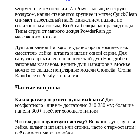
Фирменные технологии: AirPower насыщает струю
воздухом, капли становятся крупнее и мягче; QuickClean
снимает известковый налёт движением пальца по
силиконовым соскам; EcoSmart сокращает расход воды.
Типы струи от мягкого дождя PowderRain до
массажного потока.
Душ для ванны Hansgrohe удобно брать комплектом:
смеситель, лейка, штанга и шланг одной серии. Для
санузлов практичен гигиенический душ Hansgrohe с
запорным клапаном. Купить душ Hansgrohe в Москве
можно со склада: популярные модели Crometta, Croma,
Raindance и Pulsify в наличии.
Частые вопросы
Какой размер верхнего душа выбрать?
Для
комфортного «ливня» достаточно 240-280 мм; большие
панели 300+ требуют хорошего напора.
Что входит в душевую систему?
Верхний душ, ручная
лейка, шланг и штанга или стойка, часто с термостатом:
всё совместимо из коробки.