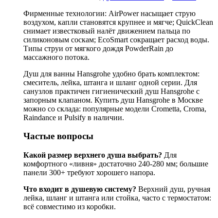
Фирменные технологии: AirPower насыщает струю
воздухом, капли становятся крупнее и мягче; QuickClean
снимает известковый налёт движением пальца по
силиконовым соскам; EcoSmart сокращает расход воды.
Типы струи от мягкого дождя PowderRain до
массажного потока.
Душ для ванны Hansgrohe удобно брать комплектом:
смеситель, лейка, штанга и шланг одной серии. Для
санузлов практичен гигиенический душ Hansgrohe с
запорным клапаном. Купить душ Hansgrohe в Москве
можно со склада: популярные модели Crometta, Croma,
Raindance и Pulsify в наличии.
Частые вопросы
Какой размер верхнего душа выбрать?
Для
комфортного «ливня» достаточно 240-280 мм; большие
панели 300+ требуют хорошего напора.
Что входит в душевую систему?
Верхний душ, ручная
лейка, шланг и штанга или стойка, часто с термостатом:
всё совместимо из коробки.