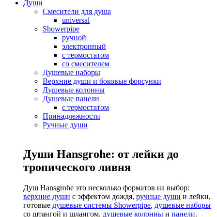
Души
Смесители для душа
universal
Showerpipe
ручной
электронный
с термостатом
со смесителем
Душевые наборы
Верхние души и боковые форсунки
Душевые колонны
Душевые панели
с термостатом
Принадлежности
Ручные души
Души Hansgrohe: от лейки до
тропического ливня
Душ Hansgrohe это несколько форматов на выбор:
верхние души
с эффектом дождя,
ручные души
и лейки,
готовые
душевые системы Showerpipe
,
душевые наборы
со штангой и шлангом,
душевые колонны
и
панели
.