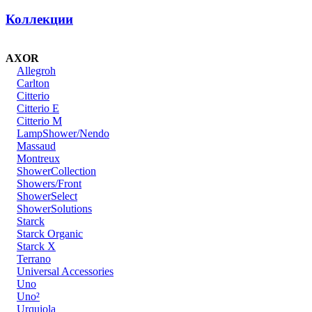
Коллекции
AXOR
Allegroh
Carlton
Citterio
Citterio E
Citterio M
LampShower/Nendo
Massaud
Montreux
ShowerCollection
Showers/Front
ShowerSelect
ShowerSolutions
Starck
Starck Organic
Starck X
Terrano
Universal Accessories
Uno
Uno²
Urquiola