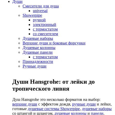
Души
Смесители для душа
universal
Showerpipe
ручной
электронный
с термостатом
со смесителем
Душевые наборы
Верхние души и боковые форсунки
Душевые колонны
Душевые панели
с термостатом
Принадлежности
Ручные души
Души Hansgrohe: от лейки до
тропического ливня
Душ Hansgrohe это несколько форматов на выбор:
верхние души
с эффектом дождя,
ручные души
и лейки,
готовые
душевые системы Showerpipe
,
душевые наборы
со штангой и шлангом,
душевые колонны
и
панели
.