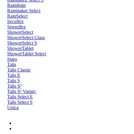
Raindrain
Rainmaker Select
RainSelect
Secuflex
Sensoflex
ShowerSelect
ShowerSelect Glass
ShowerSelect S
ShowerTablet
ShowerTablet Select
Staro
Talis
Talis Classic
Talis E
Talis S
Talis S²
Talis S² Variarc
Talis Select E
Talis Select S
Unica