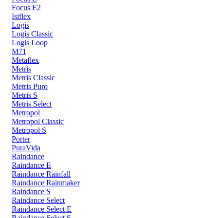
Focus E2
Isiflex
Logis
Logis Classic
Logis Loop
M71
Metaflex
Metris
Metris Classic
Metris Puro
Metris S
Metris Select
Metropol
Metropol Classic
Metropol S
Porter
PuraVida
Raindance
Raindance E
Raindance Rainfall
Raindance Rainmaker
Raindance S
Raindance Select
Raindance Select E
Raindance Select S