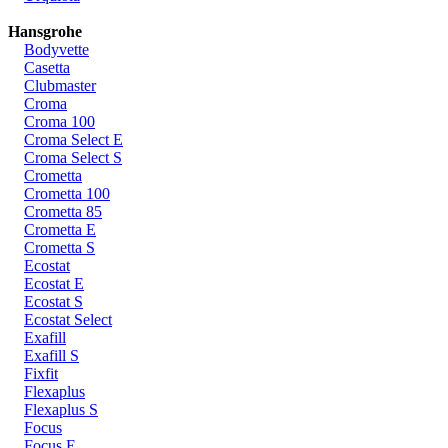
Hansgrohe
Bodyvette
Casetta
Clubmaster
Croma
Croma 100
Croma Select E
Croma Select S
Crometta
Crometta 100
Crometta 85
Crometta E
Crometta S
Ecostat
Ecostat E
Ecostat S
Ecostat Select
Exafill
Exafill S
Fixfit
Flexaplus
Flexaplus S
Focus
Focus E