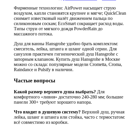
Фирменные технологии: AirPower насыщает струю
воздухом, капли становятся крупнее и мягче; QuickClean
снимает известковый налёт движением пальца по
силиконовым соскам; EcoSmart сокращает расход воды.
Типы струи от мягкого дождя PowderRain до
массажного потока.
Душ для ванны Hansgrohe удобно брать комплектом:
смеситель, лейка, штанга и шланг одной серии. Для
санузлов практичен гигиенический душ Hansgrohe с
запорным клапаном. Купить душ Hansgrohe в Москве
можно со склада: популярные модели Crometta, Croma,
Raindance и Pulsify в наличии.
Частые вопросы
Какой размер верхнего душа выбрать?
Для
комфортного «ливня» достаточно 240-280 мм; большие
панели 300+ требуют хорошего напора.
Что входит в душевую систему?
Верхний душ, ручная
лейка, шланг и штанга или стойка, часто с термостатом:
всё совместимо из коробки.