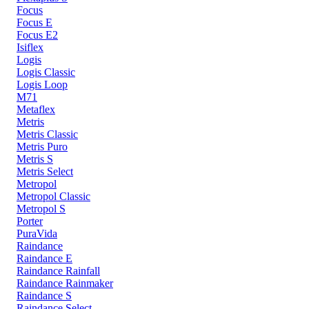
Focus
Focus E
Focus E2
Isiflex
Logis
Logis Classic
Logis Loop
M71
Metaflex
Metris
Metris Classic
Metris Puro
Metris S
Metris Select
Metropol
Metropol Classic
Metropol S
Porter
PuraVida
Raindance
Raindance E
Raindance Rainfall
Raindance Rainmaker
Raindance S
Raindance Select