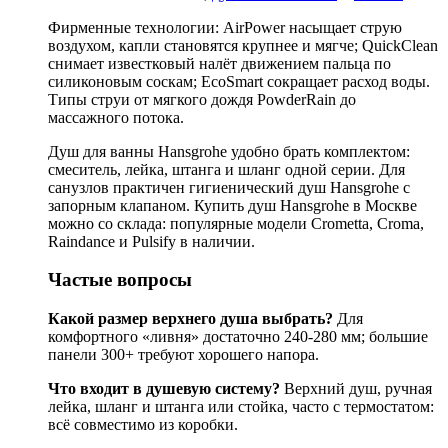
Фирменные технологии: AirPower насыщает струю
воздухом, капли становятся крупнее и мягче; QuickClean
снимает известковый налёт движением пальца по
силиконовым соскам; EcoSmart сокращает расход воды.
Типы струи от мягкого дождя PowderRain до
массажного потока.
Душ для ванны Hansgrohe удобно брать комплектом:
смеситель, лейка, штанга и шланг одной серии. Для
санузлов практичен гигиенический душ Hansgrohe с
запорным клапаном. Купить душ Hansgrohe в Москве
можно со склада: популярные модели Crometta, Croma,
Raindance и Pulsify в наличии.
Частые вопросы
Какой размер верхнего душа выбрать?
Для
комфортного «ливня» достаточно 240-280 мм; большие
панели 300+ требуют хорошего напора.
Что входит в душевую систему?
Верхний душ, ручная
лейка, шланг и штанга или стойка, часто с термостатом:
всё совместимо из коробки.