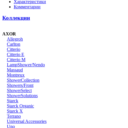
Характеристики
Комментарии
Коллекции
AXOR
Allegroh
Carlton
Citterio
Citterio E
Citterio M
LampShower/Nendo
Massaud
Montreux
ShowerCollection
Showers/Front
ShowerSelect
ShowerSolutions
Starck
Starck Organic
Starck X
Terrano
Universal Accessories
Uno