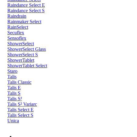
Raindance Select E
Raindance Select S
Raindrain
Rainmaker Select
RainSelect
Secuflex
Sensoflex
ShowerSelect
ShowerSelect Glass
ShowerSelect S
ShowerTablet
ShowerTablet Select
Staro
Talis
Talis Classic
Talis E
Talis S
Talis S²
Talis S² Variarc
Talis Select E
Talis Select S
Unica