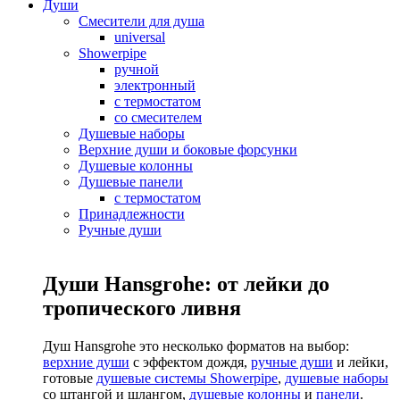
Души
Смесители для душа
universal
Showerpipe
ручной
электронный
с термостатом
со смесителем
Душевые наборы
Верхние души и боковые форсунки
Душевые колонны
Душевые панели
с термостатом
Принадлежности
Ручные души
Души Hansgrohe: от лейки до
тропического ливня
Душ Hansgrohe это несколько форматов на выбор:
верхние души
с эффектом дождя,
ручные души
и лейки,
готовые
душевые системы Showerpipe
,
душевые наборы
со штангой и шлангом,
душевые колонны
и
панели
.