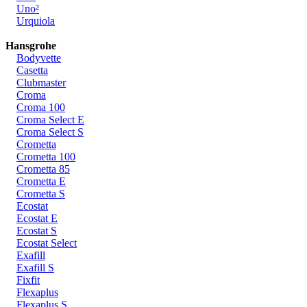
Uno²
Urquiola
Hansgrohe
Bodyvette
Casetta
Clubmaster
Croma
Croma 100
Croma Select E
Croma Select S
Crometta
Crometta 100
Crometta 85
Crometta E
Crometta S
Ecostat
Ecostat E
Ecostat S
Ecostat Select
Exafill
Exafill S
Fixfit
Flexaplus
Flexaplus S