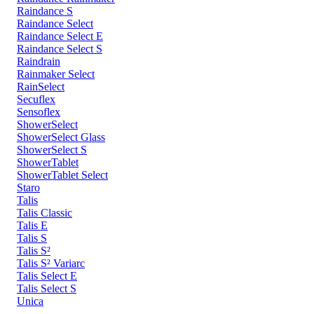
Raindance S
Raindance Select
Raindance Select E
Raindance Select S
Raindrain
Rainmaker Select
RainSelect
Secuflex
Sensoflex
ShowerSelect
ShowerSelect Glass
ShowerSelect S
ShowerTablet
ShowerTablet Select
Staro
Talis
Talis Classic
Talis E
Talis S
Talis S²
Talis S² Variarc
Talis Select E
Talis Select S
Unica