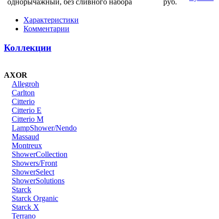
однорычажный, без сливного набора
руб.
Характеристики
Комментарии
Коллекции
AXOR
Allegroh
Carlton
Citterio
Citterio E
Citterio M
LampShower/Nendo
Massaud
Montreux
ShowerCollection
Showers/Front
ShowerSelect
ShowerSolutions
Starck
Starck Organic
Starck X
Terrano