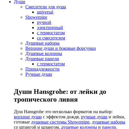
Души
Смесители для душа
universal
Showerpipe
ручной
электронный
с термостатом
со смесителем
Душевые наборы
Верхние души и боковые форсунки
Душевые колонны
Душевые панели
с термостатом
Принадлежности
Ручные души
Души Hansgrohe: от лейки до
тропического ливня
Душ Hansgrohe это несколько форматов на выбор:
верхние души
с эффектом дождя,
ручные души
и лейки,
готовые
душевые системы Showerpipe
,
душевые наборы
со штангой и шлангом,
душевые колонны
и
панели
.