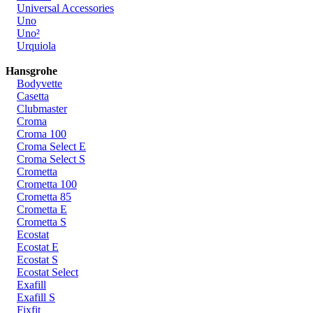
Universal Accessories
Uno
Uno²
Urquiola
Hansgrohe
Bodyvette
Casetta
Clubmaster
Croma
Croma 100
Croma Select E
Croma Select S
Crometta
Crometta 100
Crometta 85
Crometta E
Crometta S
Ecostat
Ecostat E
Ecostat S
Ecostat Select
Exafill
Exafill S
Fixfit