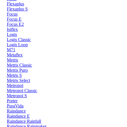
Flexaplus
Flexaplus S
Focus
Focus E
Focus E2
Isiflex
Logis
Logis Classic
Logis Loop
M71
Metaflex
Metris
Metris Classic
Metris Puro
Metris S
Metris Select
Metropol
Metropol Classic
Metropol S
Porter
PuraVida
Raindance
Raindance E
Raindance Rainfall
Raindance Rainmaker