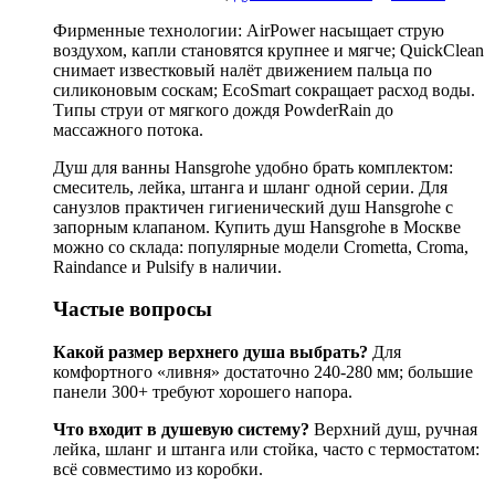
Фирменные технологии: AirPower насыщает струю
воздухом, капли становятся крупнее и мягче; QuickClean
снимает известковый налёт движением пальца по
силиконовым соскам; EcoSmart сокращает расход воды.
Типы струи от мягкого дождя PowderRain до
массажного потока.
Душ для ванны Hansgrohe удобно брать комплектом:
смеситель, лейка, штанга и шланг одной серии. Для
санузлов практичен гигиенический душ Hansgrohe с
запорным клапаном. Купить душ Hansgrohe в Москве
можно со склада: популярные модели Crometta, Croma,
Raindance и Pulsify в наличии.
Частые вопросы
Какой размер верхнего душа выбрать?
Для
комфортного «ливня» достаточно 240-280 мм; большие
панели 300+ требуют хорошего напора.
Что входит в душевую систему?
Верхний душ, ручная
лейка, шланг и штанга или стойка, часто с термостатом:
всё совместимо из коробки.