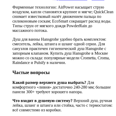
Фирменные технологии: AirPower насыщает струю
воздухом, капли становятся крупнее и мягче; QuickClean
снимает известковый налёт движением пальца по
силиконовым соскам; EcoSmart сокращает расход воды.
Типы струи от мягкого дождя PowderRain до
массажного потока.
Душ для ванны Hansgrohe удобно брать комплектом:
смеситель, лейка, штанга и шланг одной серии. Для
санузлов практичен гигиенический душ Hansgrohe с
запорным клапаном. Купить душ Hansgrohe в Москве
можно со склада: популярные модели Crometta, Croma,
Raindance и Pulsify в наличии.
Частые вопросы
Какой размер верхнего душа выбрать?
Для
комфортного «ливня» достаточно 240-280 мм; большие
панели 300+ требуют хорошего напора.
Что входит в душевую систему?
Верхний душ, ручная
лейка, шланг и штанга или стойка, часто с термостатом:
всё совместимо из коробки.