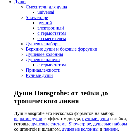
Души
Смесители для душа
universal
Showerpipe
ручной
электронный
с термостатом
со смесителем
Душевые наборы
Верхние души и боковые форсунки
Душевые колонны
Душевые панели
с термостатом
Принадлежности
Ручные души
Души Hansgrohe: от лейки до
тропического ливня
Душ Hansgrohe это несколько форматов на выбор:
верхние души
с эффектом дождя,
ручные души
и лейки,
готовые
душевые системы Showerpipe
,
душевые наборы
со штангой и шлангом,
душевые колонны
и
панели
.