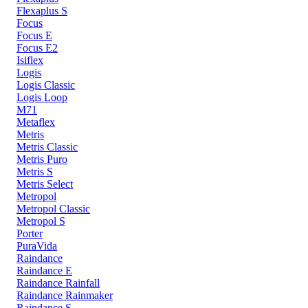
Flexaplus S
Focus
Focus E
Focus E2
Isiflex
Logis
Logis Classic
Logis Loop
M71
Metaflex
Metris
Metris Classic
Metris Puro
Metris S
Metris Select
Metropol
Metropol Classic
Metropol S
Porter
PuraVida
Raindance
Raindance E
Raindance Rainfall
Raindance Rainmaker
Raindance S