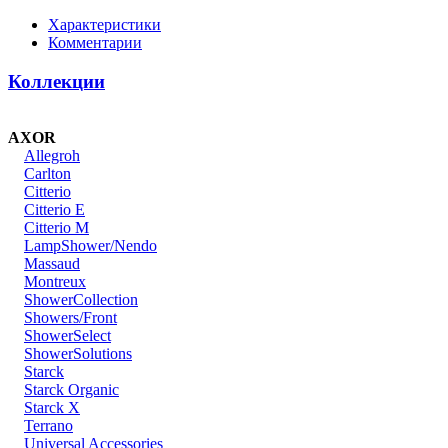
Характеристики
Комментарии
Коллекции
AXOR
Allegroh
Carlton
Citterio
Citterio E
Citterio M
LampShower/Nendo
Massaud
Montreux
ShowerCollection
Showers/Front
ShowerSelect
ShowerSolutions
Starck
Starck Organic
Starck X
Terrano
Universal Accessories