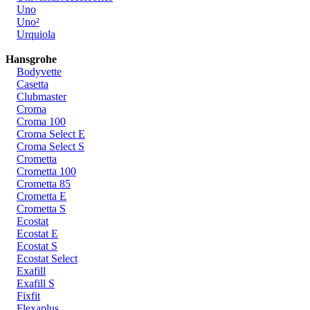
Uno
Uno²
Urquiola
Hansgrohe
Bodyvette
Casetta
Clubmaster
Croma
Croma 100
Croma Select E
Croma Select S
Crometta
Crometta 100
Crometta 85
Crometta E
Crometta S
Ecostat
Ecostat E
Ecostat S
Ecostat Select
Exafill
Exafill S
Fixfit
Flexaplus