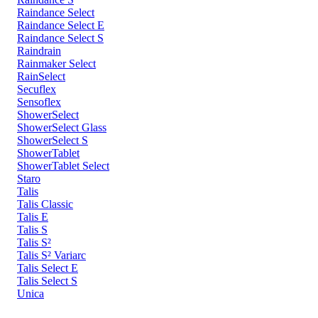
Raindance Select
Raindance Select E
Raindance Select S
Raindrain
Rainmaker Select
RainSelect
Secuflex
Sensoflex
ShowerSelect
ShowerSelect Glass
ShowerSelect S
ShowerTablet
ShowerTablet Select
Staro
Talis
Talis Classic
Talis E
Talis S
Talis S²
Talis S² Variarc
Talis Select E
Talis Select S
Unica