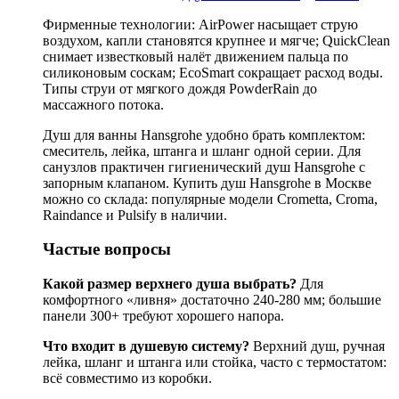
Фирменные технологии: AirPower насыщает струю
воздухом, капли становятся крупнее и мягче; QuickClean
снимает известковый налёт движением пальца по
силиконовым соскам; EcoSmart сокращает расход воды.
Типы струи от мягкого дождя PowderRain до
массажного потока.
Душ для ванны Hansgrohe удобно брать комплектом:
смеситель, лейка, штанга и шланг одной серии. Для
санузлов практичен гигиенический душ Hansgrohe с
запорным клапаном. Купить душ Hansgrohe в Москве
можно со склада: популярные модели Crometta, Croma,
Raindance и Pulsify в наличии.
Частые вопросы
Какой размер верхнего душа выбрать?
Для
комфортного «ливня» достаточно 240-280 мм; большие
панели 300+ требуют хорошего напора.
Что входит в душевую систему?
Верхний душ, ручная
лейка, шланг и штанга или стойка, часто с термостатом:
всё совместимо из коробки.