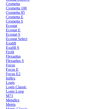
Crometta
Crometta 100
Crometta 85
Crometta E
Crometta S
Ecostat
Ecostat E
Ecostat S
Ecostat Select
Exafill
Exafill S
Fixfit
Flexaplus
Flexaplus S
Focus
Focus E
Focus E2
Isiflex
Logis
Logis Classic
Logis Loop
M71
Metaflex
Metris
Metris Classic