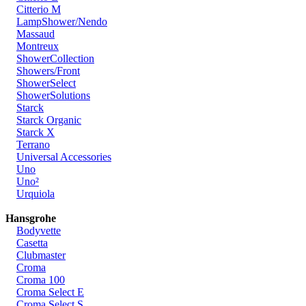
Citterio M
LampShower/Nendo
Massaud
Montreux
ShowerCollection
Showers/Front
ShowerSelect
ShowerSolutions
Starck
Starck Organic
Starck X
Terrano
Universal Accessories
Uno
Uno²
Urquiola
Hansgrohe
Bodyvette
Casetta
Clubmaster
Croma
Croma 100
Croma Select E
Croma Select S