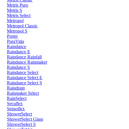
Metris Puro
Metris S
Metris Select
Metropol
Metropol Classic
Metropol S
Porter
PuraVida
Raindance
Raindance E
Raindance Rainfall
Raindance Rainmaker
Raindance S
Raindance Select
Raindance Select E
Raindance Select S
Raindrain
Rainmaker Select
RainSelect
Secuflex
Sensoflex
ShowerSelect
ShowerSelect Glass
ShowerSelect S