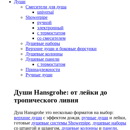
Души
Смесители для душа
universal
Showerpipe
ручной
электронный
с термостатом
со смесителем
Душевые наборы
Верхние души и боковые форсунки
Душевые колонны
Душевые панели
с термостатом
Принадлежности
Ручные души
Души Hansgrohe: от лейки до
тропического ливня
Душ Hansgrohe это несколько форматов на выбор:
верхние души
с эффектом дождя,
ручные души
и лейки,
готовые
душевые системы Showerpipe
,
душевые наборы
со штангой и шлангом,
душевые колонны
и
панели
.