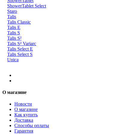
ShowerTablet
ShowerTablet Select
Staro
Talis
Talis Classic
Talis E
Talis S
Talis S²
Talis S² Variarc
Talis Select E
Talis Select S
Unica
О магазине
Новости
О магазине
Как купить
Доставка
Способы оплаты
Гарантия