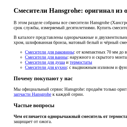
Смесители Hansgrohe: оригинал из 
В этом разделе собраны все смесители Hansgrohe (Хансгро
срок службы, измеряемый десятилетиями. Купить смесите
В каталоге представлены однорычажные и двухвентильны
хром, шлифованная бронза, матовый белый и чёрный смес
Смесители для раковины
: от компактных 70 мм до 
Смесители для ванны
: наружного и скрытого монта
Смесители для душа
и
термостаты
Смесители для кухни
: с выдвижным изливом и функ
Почему покупают у нас
Мы официальный сервис Hansgrohe: продаём только ориги
запчасти Hansgrohe
к каждой серии.
Частые вопросы
Чем отличается однорычажный смеситель от термост
защищает от ожога.