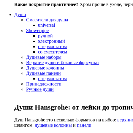
Какое покрытие практичнее?
Хром проще в уходе, чёрн
Души
Смесители для душа
universal
Showerpipe
ручной
электронный
с термостатом
со смесителем
Душевые наборы
Верхние души и боковые форсунки
Душевые колонны
Душевые панели
с термостатом
Принадлежности
Ручные души
Души Hansgrohe: от лейки до тропи
Душ Hansgrohe это несколько форматов на выбор:
верхни
шлангом,
душевые колонны
и
панели
.