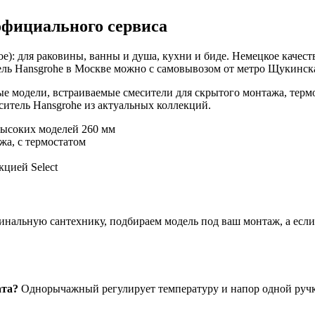
официального сервиса
е): для раковины, ванны и душа, кухни и биде. Немецкое качест
ль Hansgrohe в Москве можно с самовывозом от метро Щукинская
е модели, встраиваемые смесители для скрытого монтажа, терм
итель Hansgrohe из актуальных коллекций.
высоких моделей 260 мм
жа, с термостатом
цией Select
нальную сантехнику, подбираем модель под ваш монтаж, а если ч
ата?
Однорычажный регулирует температуру и напор одной ручко