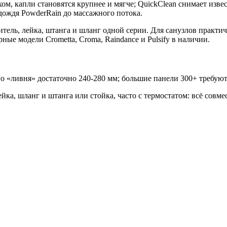
м, капли становятся крупнее и мягче; QuickClean снимает изв
дождя PowderRain до массажного потока.
итель, лейка, штанга и шланг одной серии. Для санузлов практ
ые модели Crometta, Croma, Raindance и Pulsify в наличии.
 «ливня» достаточно 240-280 мм; большие панели 300+ требуют
ка, шланг и штанга или стойка, часто с термостатом: всё совме