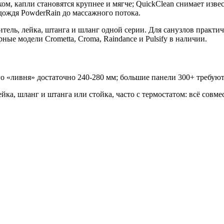
м, капли становятся крупнее и мягче; QuickClean снимает изв
дождя PowderRain до массажного потока.
итель, лейка, штанга и шланг одной серии. Для санузлов практ
ые модели Crometta, Croma, Raindance и Pulsify в наличии.
 «ливня» достаточно 240-280 мм; большие панели 300+ требуют
ка, шланг и штанга или стойка, часто с термостатом: всё совме