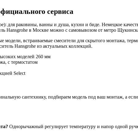
официального сервиса
е): для раковины, ванны и душа, кухни и биде. Немецкое качест
ль Hansgrohe в Москве можно с самовывозом от метро Щукинская
е модели, встраиваемые смесители для скрытого монтажа, терм
итель Hansgrohe из актуальных коллекций.
высоких моделей 260 мм
жа, с термостатом
цией Select
нальную сантехнику, подбираем модель под ваш монтаж, а если ч
ата?
Однорычажный регулирует температуру и напор одной ручко