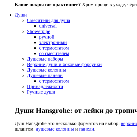
Какое покрытие практичнее?
Хром проще в уходе, чёрн
Души
Смесители для душа
universal
Showerpipe
ручной
электронный
с термостатом
со смесителем
Душевые наборы
Верхние души и боковые форсунки
Душевые колонны
Душевые панели
с термостатом
Принадлежности
Ручные души
Души Hansgrohe: от лейки до тропи
Душ Hansgrohe это несколько форматов на выбор:
верхни
шлангом,
душевые колонны
и
панели
.