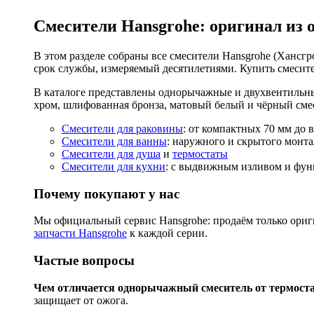
Смесители Hansgrohe: оригинал из 
В этом разделе собраны все смесители Hansgrohe (Хансгро
срок службы, измеряемый десятилетиями. Купить смесите
В каталоге представлены однорычажные и двухвентильны
хром, шлифованная бронза, матовый белый и чёрный смес
Смесители для раковины
: от компактных 70 мм до 
Смесители для ванны
: наружного и скрытого монта
Смесители для душа
и
термостаты
Смесители для кухни
: с выдвижным изливом и функ
Почему покупают у нас
Мы официальный сервис Hansgrohe: продаём только ориги
запчасти Hansgrohe
к каждой серии.
Частые вопросы
Чем отличается однорычажный смеситель от термост
защищает от ожога.