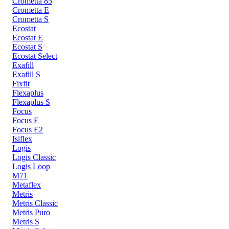
Crometta 85
Crometta E
Crometta S
Ecostat
Ecostat E
Ecostat S
Ecostat Select
Exafill
Exafill S
Fixfit
Flexaplus
Flexaplus S
Focus
Focus E
Focus E2
Isiflex
Logis
Logis Classic
Logis Loop
M71
Metaflex
Metris
Metris Classic
Metris Puro
Metris S