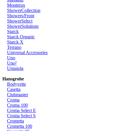
Montreux
ShowerCollection
Showers/Front
ShowerSelect
ShowerSolutions
Starck
Starck Organic
Starck X
Terrano
Universal Accessories
Uno
Uno²
Urquiola
Hansgrohe
Bodyvette
Casetta
Clubmaster
Croma
Croma 100
Croma Select E
Croma Select S
Crometta
Crometta 100