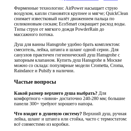
Фирменные технологии: AirPower насыщает струю
воздухом, капли становятся крупнее и мягче; QuickClean
снимает известковый налёт движением пальца по
силиконовым соскам; EcoSmart сокращает расход воды.
Типы струи от мягкого дождя PowderRain до
массажного потока.
Душ для ванны Hansgrohe удобно брать комплектом:
смеситель, лейка, штанга и шланг одной серии. Для
санузлов практичен гигиенический душ Hansgrohe с
запорным клапаном. Купить душ Hansgrohe в Москве
можно со склада: популярные модели Crometta, Croma,
Raindance и Pulsify в наличии.
Частые вопросы
Какой размер верхнего душа выбрать?
Для
комфортного «ливня» достаточно 240-280 мм; большие
панели 300+ требуют хорошего напора.
Что входит в душевую систему?
Верхний душ, ручная
лейка, шланг и штанга или стойка, часто с термостатом:
всё совместимо из коробки.