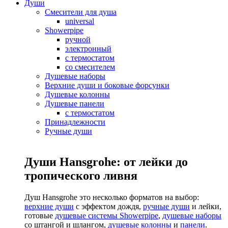
Души
Смесители для душа
universal
Showerpipe
ручной
электронный
с термостатом
со смесителем
Душевые наборы
Верхние души и боковые форсунки
Душевые колонны
Душевые панели
с термостатом
Принадлежности
Ручные души
Души Hansgrohe: от лейки до
тропического ливня
Душ Hansgrohe это несколько форматов на выбор:
верхние души
с эффектом дождя,
ручные души
и лейки,
готовые
душевые системы Showerpipe
,
душевые наборы
со штангой и шлангом,
душевые колонны
и
панели
.