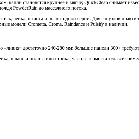
м, капли становятся крупнее и мягче; QuickClean снимает изв
дождя PowderRain до массажного потока.
итель, лейка, штанга и шланг одной серии. Для санузлов практ
ые модели Crometta, Croma, Raindance и Pulsify в наличии.
 «ливня» достаточно 240-280 мм; большие панели 300+ требуют
ка, шланг и штанга или стойка, часто с термостатом: всё совме