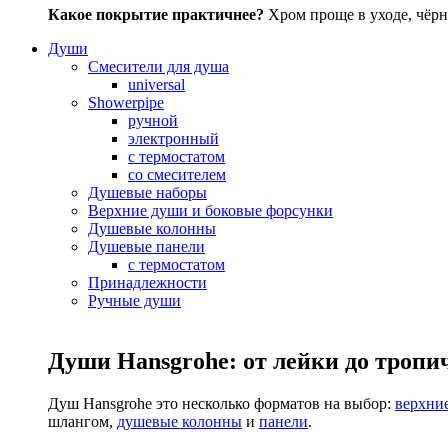
Какое покрытие практичнее?
Хром проще в уходе, чёрн
Души
Смесители для душа
universal
Showerpipe
ручной
электронный
с термостатом
со смесителем
Душевые наборы
Верхние души и боковые форсунки
Душевые колонны
Душевые панели
с термостатом
Принадлежности
Ручные души
Души Hansgrohe: от лейки до тропи
Душ Hansgrohe это несколько форматов на выбор:
верхни
шлангом,
душевые колонны
и
панели
.