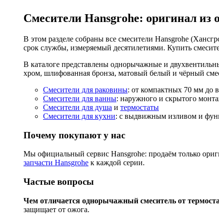
Смесители Hansgrohe: оригинал из 
В этом разделе собраны все смесители Hansgrohe (Хансгро
срок службы, измеряемый десятилетиями. Купить смесите
В каталоге представлены однорычажные и двухвентильны
хром, шлифованная бронза, матовый белый и чёрный смес
Смесители для раковины
: от компактных 70 мм до 
Смесители для ванны
: наружного и скрытого монта
Смесители для душа
и
термостаты
Смесители для кухни
: с выдвижным изливом и функ
Почему покупают у нас
Мы официальный сервис Hansgrohe: продаём только ориги
запчасти Hansgrohe
к каждой серии.
Частые вопросы
Чем отличается однорычажный смеситель от термост
защищает от ожога.