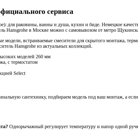
официального сервиса
е): для раковины, ванны и душа, кухни и биде. Немецкое качест
ль Hansgrohe в Москве можно с самовывозом от метро Щукинская
е модели, встраиваемые смесители для скрытого монтажа, терм
итель Hansgrohe из актуальных коллекций.
высоких моделей 260 мм
жа, с термостатом
цией Select
нальную сантехнику, подбираем модель под ваш монтаж, а если ч
ата?
Однорычажный регулирует температуру и напор одной ручко