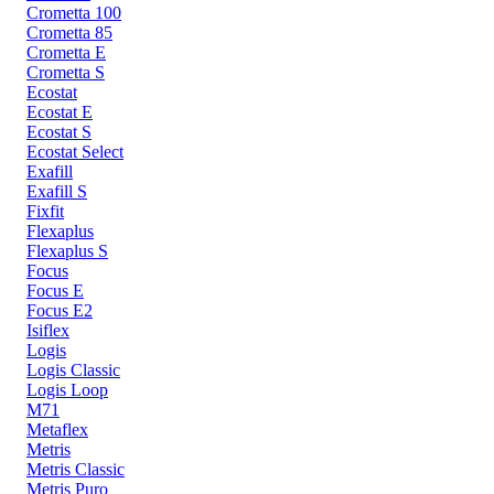
Crometta 100
Crometta 85
Crometta E
Crometta S
Ecostat
Ecostat E
Ecostat S
Ecostat Select
Exafill
Exafill S
Fixfit
Flexaplus
Flexaplus S
Focus
Focus E
Focus E2
Isiflex
Logis
Logis Classic
Logis Loop
M71
Metaflex
Metris
Metris Classic
Metris Puro