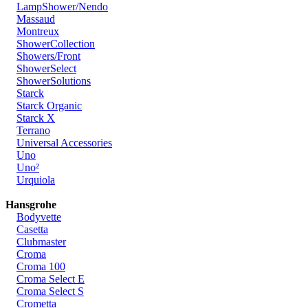
LampShower/Nendo
Massaud
Montreux
ShowerCollection
Showers/Front
ShowerSelect
ShowerSolutions
Starck
Starck Organic
Starck X
Terrano
Universal Accessories
Uno
Uno²
Urquiola
Hansgrohe
Bodyvette
Casetta
Clubmaster
Croma
Croma 100
Croma Select E
Croma Select S
Crometta