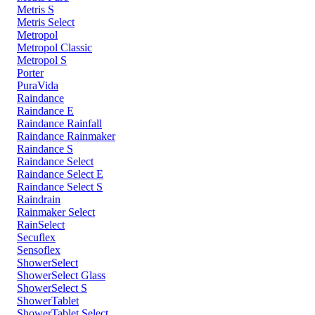
Metris S
Metris Select
Metropol
Metropol Classic
Metropol S
Porter
PuraVida
Raindance
Raindance E
Raindance Rainfall
Raindance Rainmaker
Raindance S
Raindance Select
Raindance Select E
Raindance Select S
Raindrain
Rainmaker Select
RainSelect
Secuflex
Sensoflex
ShowerSelect
ShowerSelect Glass
ShowerSelect S
ShowerTablet
ShowerTablet Select