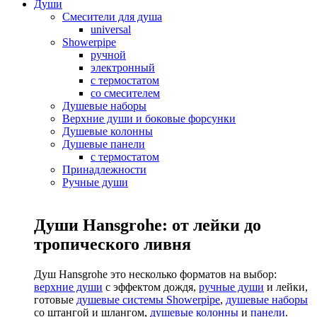
Души
Смесители для душа
universal
Showerpipe
ручной
электронный
с термостатом
со смесителем
Душевые наборы
Верхние души и боковые форсунки
Душевые колонны
Душевые панели
с термостатом
Принадлежности
Ручные души
Души Hansgrohe: от лейки до
тропического ливня
Душ Hansgrohe это несколько форматов на выбор:
верхние души
с эффектом дождя,
ручные души
и лейки,
готовые
душевые системы Showerpipe
,
душевые наборы
со штангой и шлангом,
душевые колонны
и
панели
.