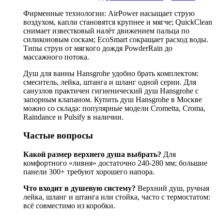
Фирменные технологии: AirPower насыщает струю
воздухом, капли становятся крупнее и мягче; QuickClean
снимает известковый налёт движением пальца по
силиконовым соскам; EcoSmart сокращает расход воды.
Типы струи от мягкого дождя PowderRain до
массажного потока.
Душ для ванны Hansgrohe удобно брать комплектом:
смеситель, лейка, штанга и шланг одной серии. Для
санузлов практичен гигиенический душ Hansgrohe с
запорным клапаном. Купить душ Hansgrohe в Москве
можно со склада: популярные модели Crometta, Croma,
Raindance и Pulsify в наличии.
Частые вопросы
Какой размер верхнего душа выбрать?
Для
комфортного «ливня» достаточно 240-280 мм; большие
панели 300+ требуют хорошего напора.
Что входит в душевую систему?
Верхний душ, ручная
лейка, шланг и штанга или стойка, часто с термостатом:
всё совместимо из коробки.