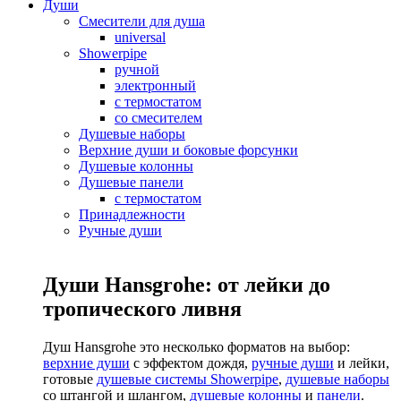
Души
Смесители для душа
universal
Showerpipe
ручной
электронный
с термостатом
со смесителем
Душевые наборы
Верхние души и боковые форсунки
Душевые колонны
Душевые панели
с термостатом
Принадлежности
Ручные души
Души Hansgrohe: от лейки до
тропического ливня
Душ Hansgrohe это несколько форматов на выбор:
верхние души
с эффектом дождя,
ручные души
и лейки,
готовые
душевые системы Showerpipe
,
душевые наборы
со штангой и шлангом,
душевые колонны
и
панели
.