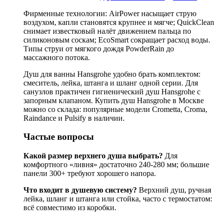
Фирменные технологии: AirPower насыщает струю
воздухом, капли становятся крупнее и мягче; QuickClean
снимает известковый налёт движением пальца по
силиконовым соскам; EcoSmart сокращает расход воды.
Типы струи от мягкого дождя PowderRain до
массажного потока.
Душ для ванны Hansgrohe удобно брать комплектом:
смеситель, лейка, штанга и шланг одной серии. Для
санузлов практичен гигиенический душ Hansgrohe с
запорным клапаном. Купить душ Hansgrohe в Москве
можно со склада: популярные модели Crometta, Croma,
Raindance и Pulsify в наличии.
Частые вопросы
Какой размер верхнего душа выбрать?
Для
комфортного «ливня» достаточно 240-280 мм; большие
панели 300+ требуют хорошего напора.
Что входит в душевую систему?
Верхний душ, ручная
лейка, шланг и штанга или стойка, часто с термостатом:
всё совместимо из коробки.