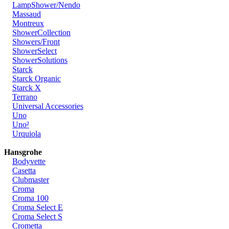
LampShower/Nendo
Massaud
Montreux
ShowerCollection
Showers/Front
ShowerSelect
ShowerSolutions
Starck
Starck Organic
Starck X
Terrano
Universal Accessories
Uno
Uno²
Urquiola
Hansgrohe
Bodyvette
Casetta
Clubmaster
Croma
Croma 100
Croma Select E
Croma Select S
Crometta