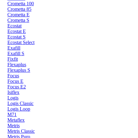
Crometta 100
Crometta 85
Crometta E
Crometta S
Ecostat
Ecostat E
Ecostat S
Ecostat Select
Exafill
Exafill S
Fixfit
Flexaplus
Flexaplus S
Focus
Focus E
Focus E2
Isiflex
Logis
Logis Classic
Logis Loop
M71
Metaflex
Metris
Metris Classic
Metris Puro