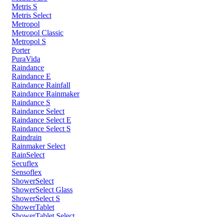
Metris S
Metris Select
Metropol
Metropol Classic
Metropol S
Porter
PuraVida
Raindance
Raindance E
Raindance Rainfall
Raindance Rainmaker
Raindance S
Raindance Select
Raindance Select E
Raindance Select S
Raindrain
Rainmaker Select
RainSelect
Secuflex
Sensoflex
ShowerSelect
ShowerSelect Glass
ShowerSelect S
ShowerTablet
ShowerTablet Select