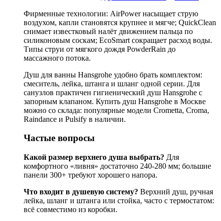
Фирменные технологии: AirPower насыщает струю
воздухом, капли становятся крупнее и мягче; QuickClean
снимает известковый налёт движением пальца по
силиконовым соскам; EcoSmart сокращает расход воды.
Типы струи от мягкого дождя PowderRain до
массажного потока.
Душ для ванны Hansgrohe удобно брать комплектом:
смеситель, лейка, штанга и шланг одной серии. Для
санузлов практичен гигиенический душ Hansgrohe с
запорным клапаном. Купить душ Hansgrohe в Москве
можно со склада: популярные модели Crometta, Croma,
Raindance и Pulsify в наличии.
Частые вопросы
Какой размер верхнего душа выбрать?
Для
комфортного «ливня» достаточно 240-280 мм; большие
панели 300+ требуют хорошего напора.
Что входит в душевую систему?
Верхний душ, ручная
лейка, шланг и штанга или стойка, часто с термостатом:
всё совместимо из коробки.