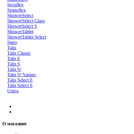
Secuflex
Sensoflex
ShowerSelect
ShowerSelect Glass
ShowerSelect S
ShowerTablet
ShowerTablet Select
Staro
Talis
Talis Classic
Talis E
Talis S
Talis S²
Talis S² Variarc
Talis Select E
Talis Select S
Unica
О магазине