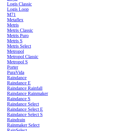
Logis Classic
Logis Loop
M71
Metaflex
Metris
Metris Classic
Metris Puro
Metris S
Metris Select
Metropol
Metropol Classic
Metropol S
Porter
PuraVida
Raindance
Raindance E
Raindance Rainfall
Raindance Rainmaker
Raindance S
Raindance Select
Raindance Select E
Raindance Select S
Raindrain
Rainmaker Select
RainSelect