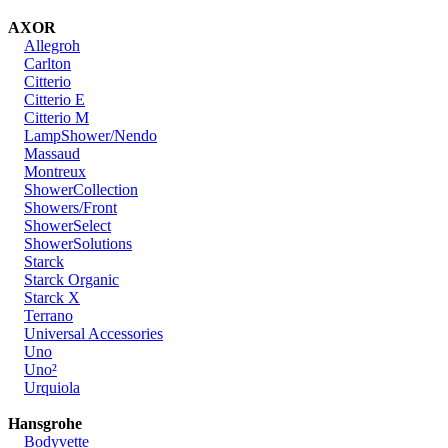
AXOR
Allegroh
Carlton
Citterio
Citterio E
Citterio M
LampShower/Nendo
Massaud
Montreux
ShowerCollection
Showers/Front
ShowerSelect
ShowerSolutions
Starck
Starck Organic
Starck X
Terrano
Universal Accessories
Uno
Uno²
Urquiola
Hansgrohe
Bodyvette