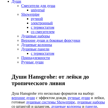
Души
Смесители для душа
universal
Showerpipe
ручной
электронный
с термостатом
со смесителем
Душевые наборы
Верхние души и боковые форсунки
Душевые колонны
Душевые панели
с термостатом
Принадлежности
Ручные души
Души Hansgrohe: от лейки до
тропического ливня
Душ Hansgrohe это несколько форматов на выбор:
верхние души
с эффектом дождя,
ручные души
и лейки,
готовые
душевые системы Showerpipe
,
душевые наборы
со штангой и шлангом,
душевые колонны
и
панели
.