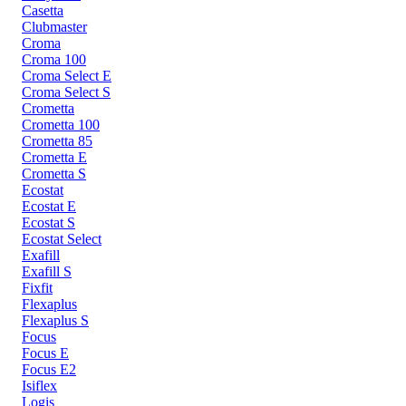
Casetta
Clubmaster
Croma
Croma 100
Croma Select E
Croma Select S
Crometta
Crometta 100
Crometta 85
Crometta E
Crometta S
Ecostat
Ecostat E
Ecostat S
Ecostat Select
Exafill
Exafill S
Fixfit
Flexaplus
Flexaplus S
Focus
Focus E
Focus E2
Isiflex
Logis