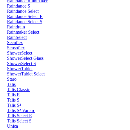
Raindance Rainmaker
Raindance S
Raindance Select
Raindance Select E
Raindance Select S
Raindrain
Rainmaker Select
RainSelect
Secuflex
Sensoflex
ShowerSelect
ShowerSelect Glass
ShowerSelect S
ShowerTablet
ShowerTablet Select
Staro
Talis
Talis Classic
Talis E
Talis S
Talis S²
Talis S² Variarc
Talis Select E
Talis Select S
Unica