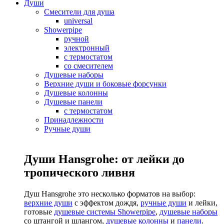
Души
Смесители для душа
universal
Showerpipe
ручной
электронный
с термостатом
со смесителем
Душевые наборы
Верхние души и боковые форсунки
Душевые колонны
Душевые панели
с термостатом
Принадлежности
Ручные души
Души Hansgrohe: от лейки до
тропического ливня
Душ Hansgrohe это несколько форматов на выбор:
верхние души
с эффектом дождя,
ручные души
и лейки,
готовые
душевые системы Showerpipe
,
душевые наборы
со штангой и шлангом,
душевые колонны
и
панели
.