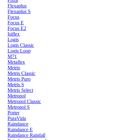
Fixfit
Flexaplus
Flexaplus S
Focus
Focus E
Focus E2
Isiflex
Logis
Logis Classic
Logis Loop
M71
Metaflex
Metris
Metris Classic
Metris Puro
Metris S
Metris Select
Metropol
Metropol Classic
Metropol S
Porter
PuraVida
Raindance
Raindance E
Raindance Rainfall