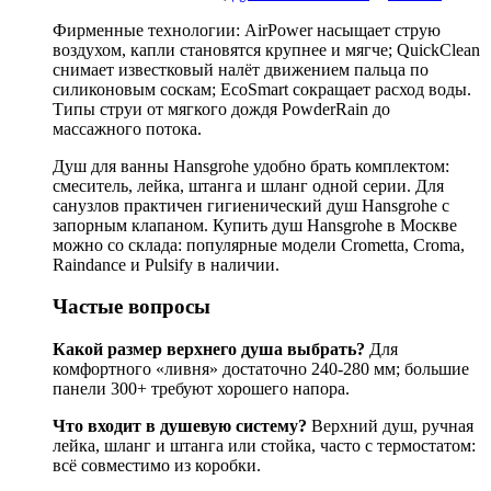
Фирменные технологии: AirPower насыщает струю
воздухом, капли становятся крупнее и мягче; QuickClean
снимает известковый налёт движением пальца по
силиконовым соскам; EcoSmart сокращает расход воды.
Типы струи от мягкого дождя PowderRain до
массажного потока.
Душ для ванны Hansgrohe удобно брать комплектом:
смеситель, лейка, штанга и шланг одной серии. Для
санузлов практичен гигиенический душ Hansgrohe с
запорным клапаном. Купить душ Hansgrohe в Москве
можно со склада: популярные модели Crometta, Croma,
Raindance и Pulsify в наличии.
Частые вопросы
Какой размер верхнего душа выбрать?
Для
комфортного «ливня» достаточно 240-280 мм; большие
панели 300+ требуют хорошего напора.
Что входит в душевую систему?
Верхний душ, ручная
лейка, шланг и штанга или стойка, часто с термостатом:
всё совместимо из коробки.