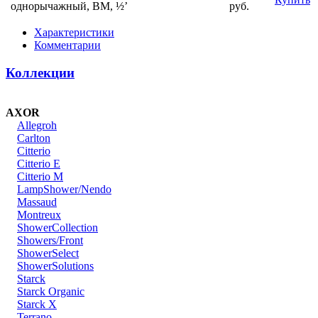
однорычажный, ВМ, ½’
руб.
Характеристики
Комментарии
Коллекции
AXOR
Allegroh
Carlton
Citterio
Citterio E
Citterio M
LampShower/Nendo
Massaud
Montreux
ShowerCollection
Showers/Front
ShowerSelect
ShowerSolutions
Starck
Starck Organic
Starck X
Terrano