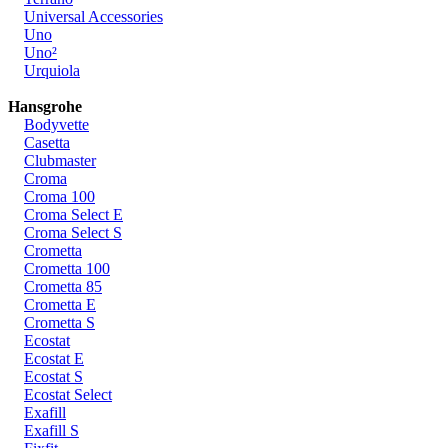
Universal Accessories
Uno
Uno²
Urquiola
Hansgrohe
Bodyvette
Casetta
Clubmaster
Croma
Croma 100
Croma Select E
Croma Select S
Crometta
Crometta 100
Crometta 85
Crometta E
Crometta S
Ecostat
Ecostat E
Ecostat S
Ecostat Select
Exafill
Exafill S