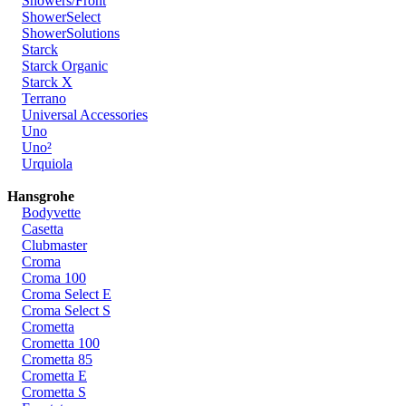
Showers/Front
ShowerSelect
ShowerSolutions
Starck
Starck Organic
Starck X
Terrano
Universal Accessories
Uno
Uno²
Urquiola
Hansgrohe
Bodyvette
Casetta
Clubmaster
Croma
Croma 100
Croma Select E
Croma Select S
Crometta
Crometta 100
Crometta 85
Crometta E
Crometta S