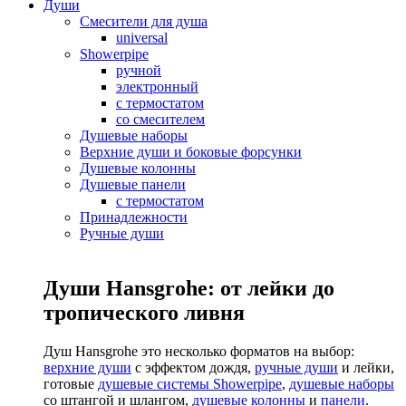
Души
Смесители для душа
universal
Showerpipe
ручной
электронный
с термостатом
со смесителем
Душевые наборы
Верхние души и боковые форсунки
Душевые колонны
Душевые панели
с термостатом
Принадлежности
Ручные души
Души Hansgrohe: от лейки до
тропического ливня
Душ Hansgrohe это несколько форматов на выбор:
верхние души
с эффектом дождя,
ручные души
и лейки,
готовые
душевые системы Showerpipe
,
душевые наборы
со штангой и шлангом,
душевые колонны
и
панели
.