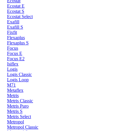
Ecostat
Ecostat E
Ecostat S
Ecostat Select
Exafill
Exafill S
Fixfit
Flexaplus
Flexaplus S
Focus
Focus E
Focus E2
Isiflex
Logis
Logis Classic
Logis Loop
M71
Metaflex
Metris
Metris Classic
Metris Puro
Metris S
Metris Select
Metropol
Metropol Classic