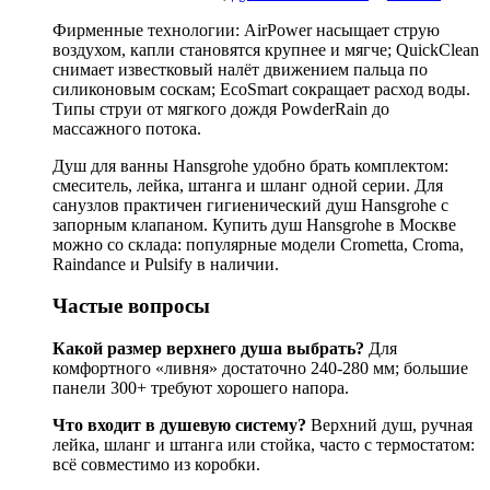
Фирменные технологии: AirPower насыщает струю
воздухом, капли становятся крупнее и мягче; QuickClean
снимает известковый налёт движением пальца по
силиконовым соскам; EcoSmart сокращает расход воды.
Типы струи от мягкого дождя PowderRain до
массажного потока.
Душ для ванны Hansgrohe удобно брать комплектом:
смеситель, лейка, штанга и шланг одной серии. Для
санузлов практичен гигиенический душ Hansgrohe с
запорным клапаном. Купить душ Hansgrohe в Москве
можно со склада: популярные модели Crometta, Croma,
Raindance и Pulsify в наличии.
Частые вопросы
Какой размер верхнего душа выбрать?
Для
комфортного «ливня» достаточно 240-280 мм; большие
панели 300+ требуют хорошего напора.
Что входит в душевую систему?
Верхний душ, ручная
лейка, шланг и штанга или стойка, часто с термостатом:
всё совместимо из коробки.