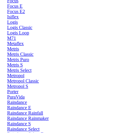
Focus
Focus E
Focus E2
Isiflex
Logis
Logis Classic
Logis Loop
M71
Metaflex
Metris
Metris Classic
Metris Puro
Metris S
Metris Select
Metropol
Metropol Classic
Metropol S
Porter
PuraVida
Raindance
Raindance E
Raindance Rainfall
Raindance Rainmaker
Raindance S
Raindance Select