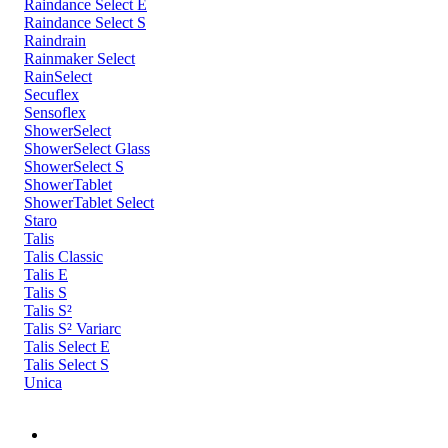
Raindance Select E
Raindance Select S
Raindrain
Rainmaker Select
RainSelect
Secuflex
Sensoflex
ShowerSelect
ShowerSelect Glass
ShowerSelect S
ShowerTablet
ShowerTablet Select
Staro
Talis
Talis Classic
Talis E
Talis S
Talis S²
Talis S² Variarc
Talis Select E
Talis Select S
Unica