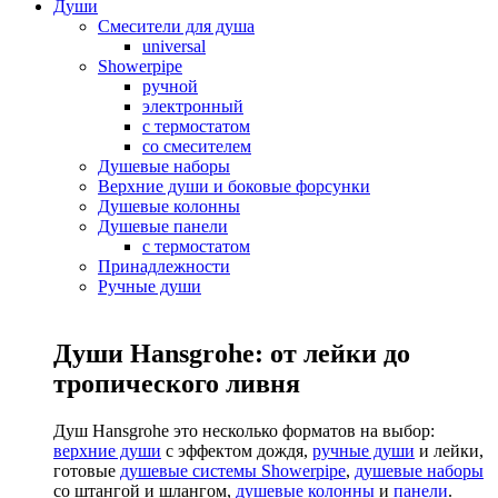
Души
Смесители для душа
universal
Showerpipe
ручной
электронный
с термостатом
со смесителем
Душевые наборы
Верхние души и боковые форсунки
Душевые колонны
Душевые панели
с термостатом
Принадлежности
Ручные души
Души Hansgrohe: от лейки до
тропического ливня
Душ Hansgrohe это несколько форматов на выбор:
верхние души
с эффектом дождя,
ручные души
и лейки,
готовые
душевые системы Showerpipe
,
душевые наборы
со штангой и шлангом,
душевые колонны
и
панели
.