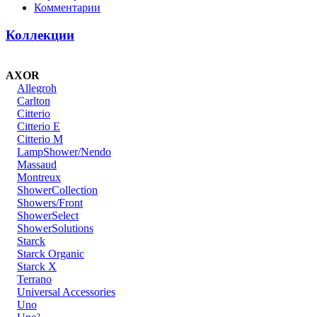
Комментарии
Коллекции
AXOR
Allegroh
Carlton
Citterio
Citterio E
Citterio M
LampShower/Nendo
Massaud
Montreux
ShowerCollection
Showers/Front
ShowerSelect
ShowerSolutions
Starck
Starck Organic
Starck X
Terrano
Universal Accessories
Uno