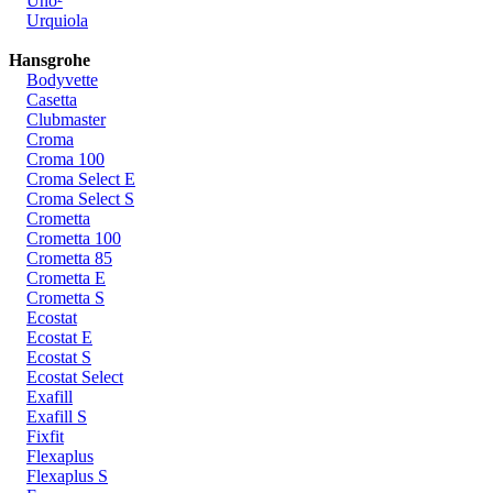
Uno²
Urquiola
Hansgrohe
Bodyvette
Casetta
Clubmaster
Croma
Croma 100
Croma Select E
Croma Select S
Crometta
Crometta 100
Crometta 85
Crometta E
Crometta S
Ecostat
Ecostat E
Ecostat S
Ecostat Select
Exafill
Exafill S
Fixfit
Flexaplus
Flexaplus S