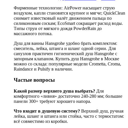
Фирменные технологии: AirPower насыщает струю
воздухом, капли становятся крупнее и мягче; QuickClean
снимает известковый налёт движением пальца по
силиконовым соскам; EcoSmart сокращает расход воды.
Типы струи от мягкого дождя PowderRain до
массажного потока.
Душ для ванны Hansgrohe удобно брать комплектом:
смеситель, лейка, штанга и шланг одной серии. Для
санузлов практичен гигиенический душ Hansgrohe с
запорным клапаном. Купить душ Hansgrohe в Москве
можно со склада: популярные модели Crometta, Croma,
Raindance и Pulsify в наличии.
Частые вопросы
Какой размер верхнего душа выбрать?
Для
комфортного «ливня» достаточно 240-280 мм; большие
панели 300+ требуют хорошего напора.
Что входит в душевую систему?
Верхний душ, ручная
лейка, шланг и штанга или стойка, часто с термостатом:
всё совместимо из коробки.