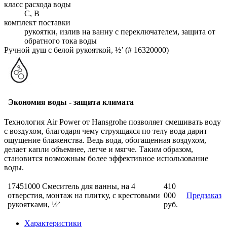
класс расхода воды
C, B
комплект поставки
рукоятки, излив на ванну с переключателем, защита от
обратного тока воды
Ручной душ с белой рукояткой, ½’ (# 16320000)
Экономия воды - защита климата
Технология Air Power от Hansgrohe позволяет смешивать воду
с воздухом, благодаря чему струящаяся по телу вода дарит
ощущение блаженства. Ведь вода, обогащенная воздухом,
делает капли объемнее, легче и мягче. Таким образом,
становится возможным более эффективное использование
воды.
17451000 Смеситель для ванны, на 4
410
отверстия, монтаж на плитку, с крестовыми
000
Предзаказ
рукоятками, ½’
руб.
Характеристики