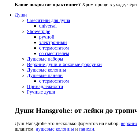
Какое покрытие практичнее?
Хром проще в уходе, чёрн
Души
Смесители для душа
universal
Showerpipe
ручной
электронный
с термостатом
со смесителем
Душевые наборы
Верхние души и боковые форсунки
Душевые колонны
Душевые панели
с термостатом
Принадлежности
Ручные души
Души Hansgrohe: от лейки до тропи
Душ Hansgrohe это несколько форматов на выбор:
верхни
шлангом,
душевые колонны
и
панели
.