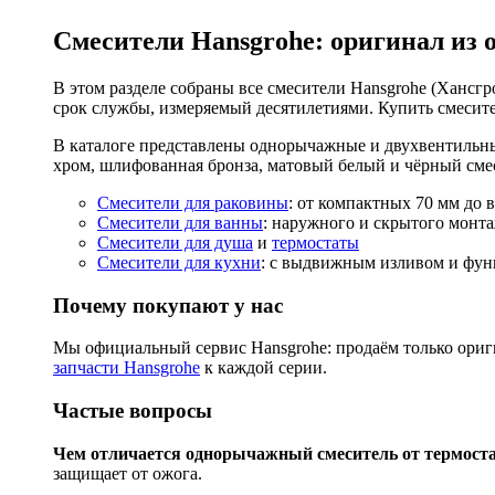
Смесители Hansgrohe: оригинал из 
В этом разделе собраны все смесители Hansgrohe (Хансгро
срок службы, измеряемый десятилетиями. Купить смесите
В каталоге представлены однорычажные и двухвентильны
хром, шлифованная бронза, матовый белый и чёрный смес
Смесители для раковины
: от компактных 70 мм до 
Смесители для ванны
: наружного и скрытого монта
Смесители для душа
и
термостаты
Смесители для кухни
: с выдвижным изливом и функ
Почему покупают у нас
Мы официальный сервис Hansgrohe: продаём только ориги
запчасти Hansgrohe
к каждой серии.
Частые вопросы
Чем отличается однорычажный смеситель от термост
защищает от ожога.