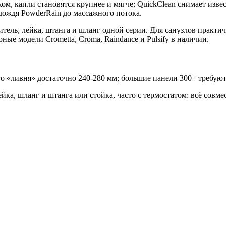
м, капли становятся крупнее и мягче; QuickClean снимает изв
дождя PowderRain до массажного потока.
итель, лейка, штанга и шланг одной серии. Для санузлов практ
ые модели Crometta, Croma, Raindance и Pulsify в наличии.
 «ливня» достаточно 240-280 мм; большие панели 300+ требуют
ка, шланг и штанга или стойка, часто с термостатом: всё совме