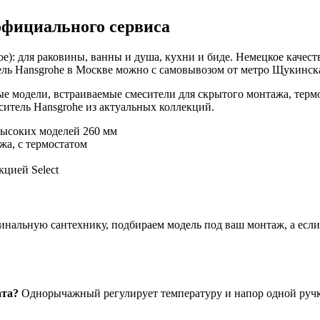
официального сервиса
е): для раковины, ванны и душа, кухни и биде. Немецкое качест
ль Hansgrohe в Москве можно с самовывозом от метро Щукинская
е модели, встраиваемые смесители для скрытого монтажа, терм
итель Hansgrohe из актуальных коллекций.
высоких моделей 260 мм
жа, с термостатом
цией Select
нальную сантехнику, подбираем модель под ваш монтаж, а если ч
ата?
Однорычажный регулирует температуру и напор одной ручко