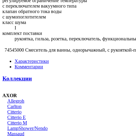
регулируемое ограничение температуры
с переключателем вакуумного типа
клапан обратного тока воды
с шумопоглотителем
класс шума
I
комплект поставки
рукоятка, гильза, розетка, переключатель, функциональн
74545000 Смеситель для ванны, однорычажный, с рукояткой-
Характеристики
Комментарии
Коллекции
AXOR
Allegroh
Carlton
Citterio
Citterio E
Citterio M
LampShower/Nendo
Massaud