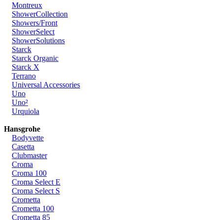
Montreux
ShowerCollection
Showers/Front
ShowerSelect
ShowerSolutions
Starck
Starck Organic
Starck X
Terrano
Universal Accessories
Uno
Uno²
Urquiola
Hansgrohe
Bodyvette
Casetta
Clubmaster
Croma
Croma 100
Croma Select E
Croma Select S
Crometta
Crometta 100
Crometta 85