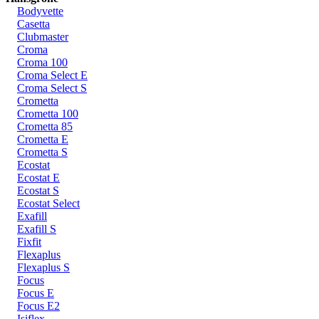
Bodyvette
Casetta
Clubmaster
Croma
Croma 100
Croma Select E
Croma Select S
Crometta
Crometta 100
Crometta 85
Crometta E
Crometta S
Ecostat
Ecostat E
Ecostat S
Ecostat Select
Exafill
Exafill S
Fixfit
Flexaplus
Flexaplus S
Focus
Focus E
Focus E2
Isiflex