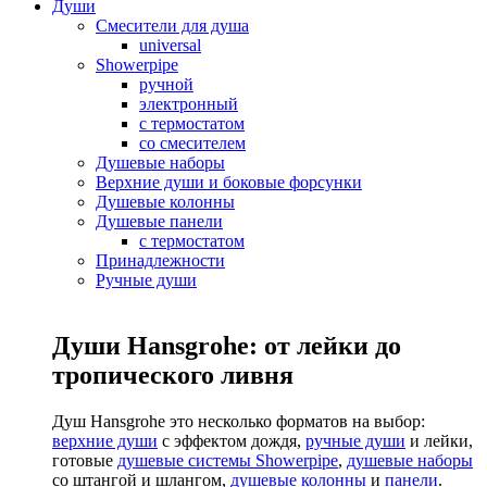
Души
Смесители для душа
universal
Showerpipe
ручной
электронный
с термостатом
со смесителем
Душевые наборы
Верхние души и боковые форсунки
Душевые колонны
Душевые панели
с термостатом
Принадлежности
Ручные души
Души Hansgrohe: от лейки до
тропического ливня
Душ Hansgrohe это несколько форматов на выбор:
верхние души
с эффектом дождя,
ручные души
и лейки,
готовые
душевые системы Showerpipe
,
душевые наборы
со штангой и шлангом,
душевые колонны
и
панели
.