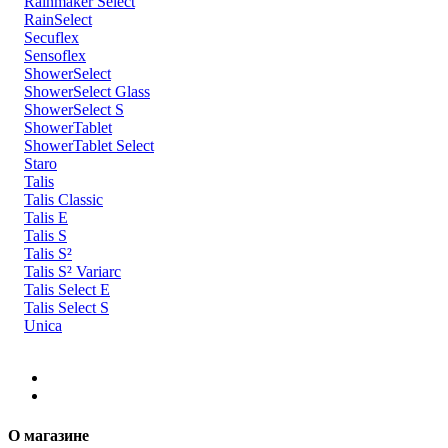
Rainmaker Select
RainSelect
Secuflex
Sensoflex
ShowerSelect
ShowerSelect Glass
ShowerSelect S
ShowerTablet
ShowerTablet Select
Staro
Talis
Talis Classic
Talis E
Talis S
Talis S²
Talis S² Variarc
Talis Select E
Talis Select S
Unica
О магазине