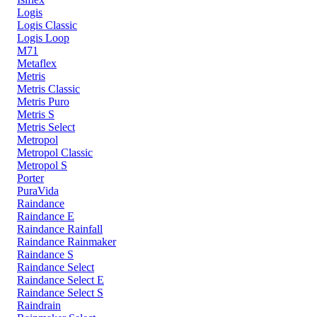
Logis
Logis Classic
Logis Loop
M71
Metaflex
Metris
Metris Classic
Metris Puro
Metris S
Metris Select
Metropol
Metropol Classic
Metropol S
Porter
PuraVida
Raindance
Raindance E
Raindance Rainfall
Raindance Rainmaker
Raindance S
Raindance Select
Raindance Select E
Raindance Select S
Raindrain