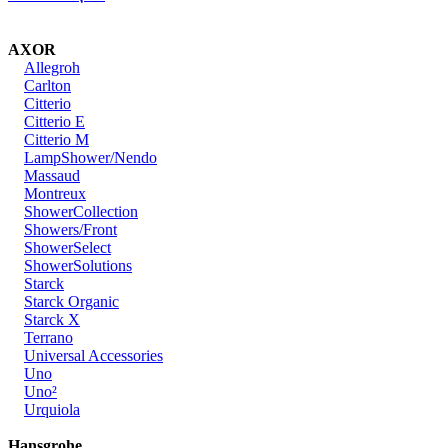
AXOR
Allegroh
Carlton
Citterio
Citterio E
Citterio M
LampShower/Nendo
Massaud
Montreux
ShowerCollection
Showers/Front
ShowerSelect
ShowerSolutions
Starck
Starck Organic
Starck X
Terrano
Universal Accessories
Uno
Uno²
Urquiola
Hansgrohe