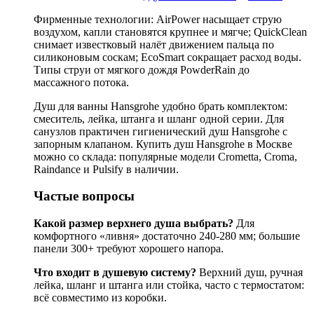
Фирменные технологии: AirPower насыщает струю
воздухом, капли становятся крупнее и мягче; QuickClean
снимает известковый налёт движением пальца по
силиконовым соскам; EcoSmart сокращает расход воды.
Типы струи от мягкого дождя PowderRain до
массажного потока.
Душ для ванны Hansgrohe удобно брать комплектом:
смеситель, лейка, штанга и шланг одной серии. Для
санузлов практичен гигиенический душ Hansgrohe с
запорным клапаном. Купить душ Hansgrohe в Москве
можно со склада: популярные модели Crometta, Croma,
Raindance и Pulsify в наличии.
Частые вопросы
Какой размер верхнего душа выбрать?
Для
комфортного «ливня» достаточно 240-280 мм; большие
панели 300+ требуют хорошего напора.
Что входит в душевую систему?
Верхний душ, ручная
лейка, шланг и штанга или стойка, часто с термостатом:
всё совместимо из коробки.