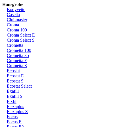
Hansgrohe
Bodyvette
Casetta
Clubmaster
Croma
Croma 100
Croma Select E
Croma Select S
Crometta
Crometta 100
Crometta 85
Crometta E
Crometta S
Ecostat
Ecostat E
Ecostat S
Ecostat Select
Exafill
Exafill S
Fixfit
Flexaplus
Flexaplus S
Focus
Focus E
Focus E2