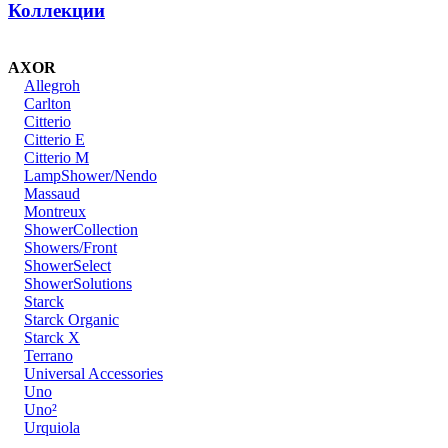
Коллекции
AXOR
Allegroh
Carlton
Citterio
Citterio E
Citterio M
LampShower/Nendo
Massaud
Montreux
ShowerCollection
Showers/Front
ShowerSelect
ShowerSolutions
Starck
Starck Organic
Starck X
Terrano
Universal Accessories
Uno
Uno²
Urquiola