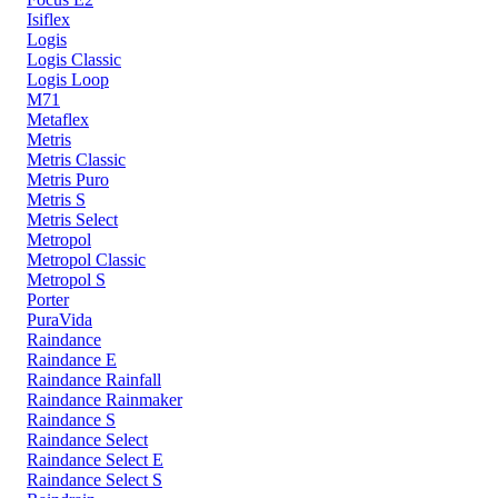
Isiflex
Logis
Logis Classic
Logis Loop
M71
Metaflex
Metris
Metris Classic
Metris Puro
Metris S
Metris Select
Metropol
Metropol Classic
Metropol S
Porter
PuraVida
Raindance
Raindance E
Raindance Rainfall
Raindance Rainmaker
Raindance S
Raindance Select
Raindance Select E
Raindance Select S