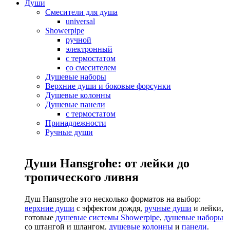
Души
Смесители для душа
universal
Showerpipe
ручной
электронный
с термостатом
со смесителем
Душевые наборы
Верхние души и боковые форсунки
Душевые колонны
Душевые панели
с термостатом
Принадлежности
Ручные души
Души Hansgrohe: от лейки до
тропического ливня
Душ Hansgrohe это несколько форматов на выбор:
верхние души
с эффектом дождя,
ручные души
и лейки,
готовые
душевые системы Showerpipe
,
душевые наборы
со штангой и шлангом,
душевые колонны
и
панели
.