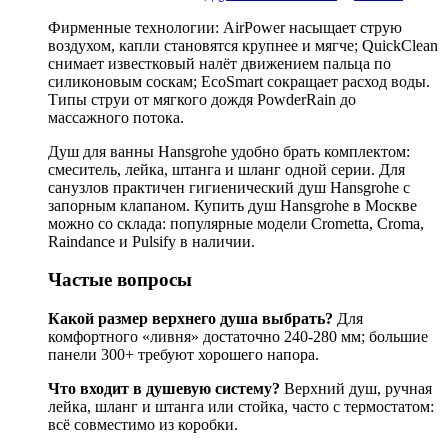
Фирменные технологии: AirPower насыщает струю
воздухом, капли становятся крупнее и мягче; QuickClean
снимает известковый налёт движением пальца по
силиконовым соскам; EcoSmart сокращает расход воды.
Типы струи от мягкого дождя PowderRain до
массажного потока.
Душ для ванны Hansgrohe удобно брать комплектом:
смеситель, лейка, штанга и шланг одной серии. Для
санузлов практичен гигиенический душ Hansgrohe с
запорным клапаном. Купить душ Hansgrohe в Москве
можно со склада: популярные модели Crometta, Croma,
Raindance и Pulsify в наличии.
Частые вопросы
Какой размер верхнего душа выбрать?
Для
комфортного «ливня» достаточно 240-280 мм; большие
панели 300+ требуют хорошего напора.
Что входит в душевую систему?
Верхний душ, ручная
лейка, шланг и штанга или стойка, часто с термостатом:
всё совместимо из коробки.