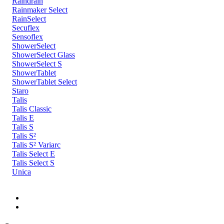
Raindrain
Rainmaker Select
RainSelect
Secuflex
Sensoflex
ShowerSelect
ShowerSelect Glass
ShowerSelect S
ShowerTablet
ShowerTablet Select
Staro
Talis
Talis Classic
Talis E
Talis S
Talis S²
Talis S² Variarc
Talis Select E
Talis Select S
Unica