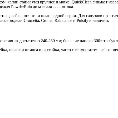
м, капли становятся крупнее и мягче; QuickClean снимает изв
дождя PowderRain до массажного потока.
итель, лейка, штанга и шланг одной серии. Для санузлов практ
ые модели Crometta, Croma, Raindance и Pulsify в наличии.
 «ливня» достаточно 240-280 мм; большие панели 300+ требуют
ка, шланг и штанга или стойка, часто с термостатом: всё совме