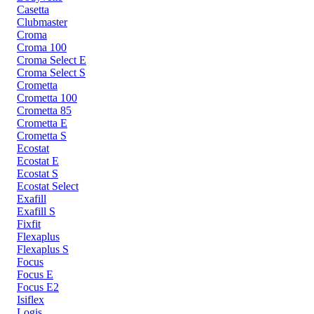
Casetta
Clubmaster
Croma
Croma 100
Croma Select E
Croma Select S
Crometta
Crometta 100
Crometta 85
Crometta E
Crometta S
Ecostat
Ecostat E
Ecostat S
Ecostat Select
Exafill
Exafill S
Fixfit
Flexaplus
Flexaplus S
Focus
Focus E
Focus E2
Isiflex
Logis