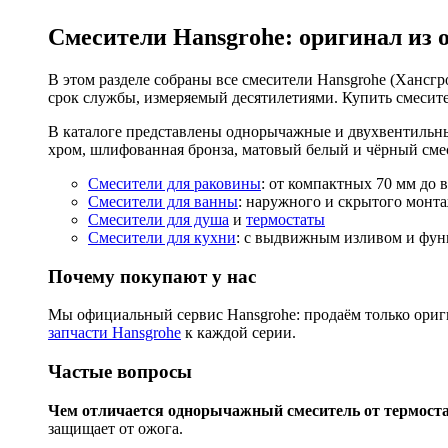
Смесители Hansgrohe: оригинал из 
В этом разделе собраны все смесители Hansgrohe (Хансгро
срок службы, измеряемый десятилетиями. Купить смесите
В каталоге представлены однорычажные и двухвентильны
хром, шлифованная бронза, матовый белый и чёрный смес
Смесители для раковины
: от компактных 70 мм до 
Смесители для ванны
: наружного и скрытого монта
Смесители для душа
и
термостаты
Смесители для кухни
: с выдвижным изливом и функ
Почему покупают у нас
Мы официальный сервис Hansgrohe: продаём только ориги
запчасти Hansgrohe
к каждой серии.
Частые вопросы
Чем отличается однорычажный смеситель от термост
защищает от ожога.