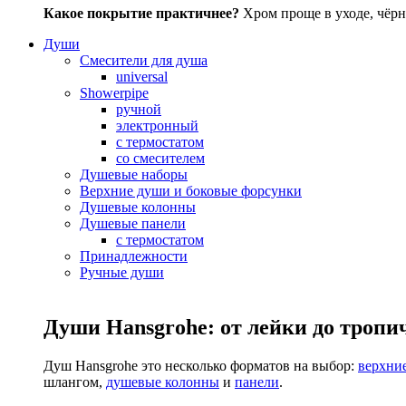
Какое покрытие практичнее?
Хром проще в уходе, чёрн
Души
Смесители для душа
universal
Showerpipe
ручной
электронный
с термостатом
со смесителем
Душевые наборы
Верхние души и боковые форсунки
Душевые колонны
Душевые панели
с термостатом
Принадлежности
Ручные души
Души Hansgrohe: от лейки до тропи
Душ Hansgrohe это несколько форматов на выбор:
верхни
шлангом,
душевые колонны
и
панели
.