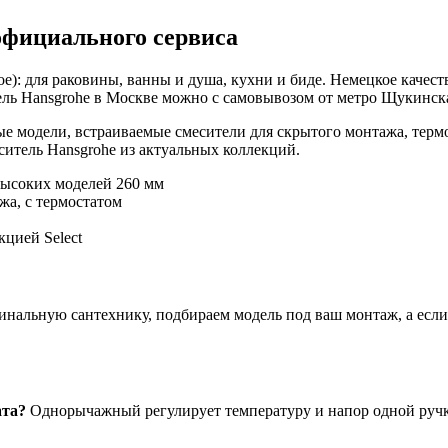
официального сервиса
е): для раковины, ванны и душа, кухни и биде. Немецкое качест
ль Hansgrohe в Москве можно с самовывозом от метро Щукинская
е модели, встраиваемые смесители для скрытого монтажа, терм
итель Hansgrohe из актуальных коллекций.
высоких моделей 260 мм
жа, с термостатом
цией Select
нальную сантехнику, подбираем модель под ваш монтаж, а если ч
ата?
Однорычажный регулирует температуру и напор одной ручко