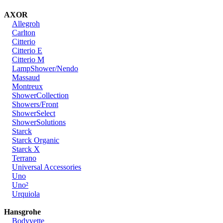
AXOR
Allegroh
Carlton
Citterio
Citterio E
Citterio M
LampShower/Nendo
Massaud
Montreux
ShowerCollection
Showers/Front
ShowerSelect
ShowerSolutions
Starck
Starck Organic
Starck X
Terrano
Universal Accessories
Uno
Uno²
Urquiola
Hansgrohe
Bodyvette