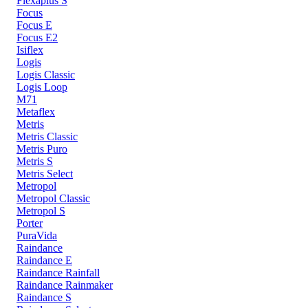
Flexaplus S
Focus
Focus E
Focus E2
Isiflex
Logis
Logis Classic
Logis Loop
M71
Metaflex
Metris
Metris Classic
Metris Puro
Metris S
Metris Select
Metropol
Metropol Classic
Metropol S
Porter
PuraVida
Raindance
Raindance E
Raindance Rainfall
Raindance Rainmaker
Raindance S