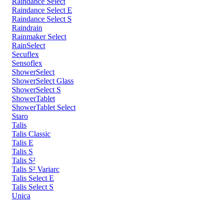
Raindance Select
Raindance Select E
Raindance Select S
Raindrain
Rainmaker Select
RainSelect
Secuflex
Sensoflex
ShowerSelect
ShowerSelect Glass
ShowerSelect S
ShowerTablet
ShowerTablet Select
Staro
Talis
Talis Classic
Talis E
Talis S
Talis S²
Talis S² Variarc
Talis Select E
Talis Select S
Unica