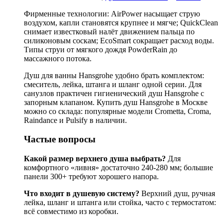
Фирменные технологии: AirPower насыщает струю
воздухом, капли становятся крупнее и мягче; QuickClean
снимает известковый налёт движением пальца по
силиконовым соскам; EcoSmart сокращает расход воды.
Типы струи от мягкого дождя PowderRain до
массажного потока.
Душ для ванны Hansgrohe удобно брать комплектом:
смеситель, лейка, штанга и шланг одной серии. Для
санузлов практичен гигиенический душ Hansgrohe с
запорным клапаном. Купить душ Hansgrohe в Москве
можно со склада: популярные модели Crometta, Croma,
Raindance и Pulsify в наличии.
Частые вопросы
Какой размер верхнего душа выбрать?
Для
комфортного «ливня» достаточно 240-280 мм; большие
панели 300+ требуют хорошего напора.
Что входит в душевую систему?
Верхний душ, ручная
лейка, шланг и штанга или стойка, часто с термостатом:
всё совместимо из коробки.