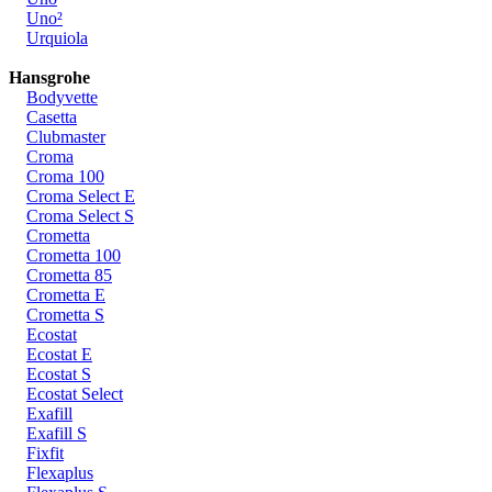
Uno²
Urquiola
Hansgrohe
Bodyvette
Casetta
Clubmaster
Croma
Croma 100
Croma Select E
Croma Select S
Crometta
Crometta 100
Crometta 85
Crometta E
Crometta S
Ecostat
Ecostat E
Ecostat S
Ecostat Select
Exafill
Exafill S
Fixfit
Flexaplus