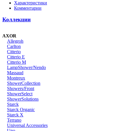
Характеристики
Комментарии
Коллекции
AXOR
Allegroh
Carlton
Citterio
Citterio E
Citterio M
LampShower/Nendo
Massaud
Montreux
ShowerCollection
Showers/Front
ShowerSelect
ShowerSolutions
Starck
Starck Organic
Starck X
Terrano
Universal Accessories
Uno