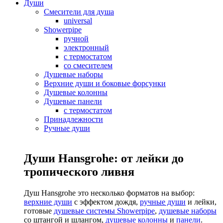
Души
Смесители для душа
universal
Showerpipe
ручной
электронный
с термостатом
со смесителем
Душевые наборы
Верхние души и боковые форсунки
Душевые колонны
Душевые панели
с термостатом
Принадлежности
Ручные души
Души Hansgrohe: от лейки до
тропического ливня
Душ Hansgrohe это несколько форматов на выбор:
верхние души
с эффектом дождя,
ручные души
и лейки,
готовые
душевые системы Showerpipe
,
душевые наборы
со штангой и шлангом,
душевые колонны
и
панели
.