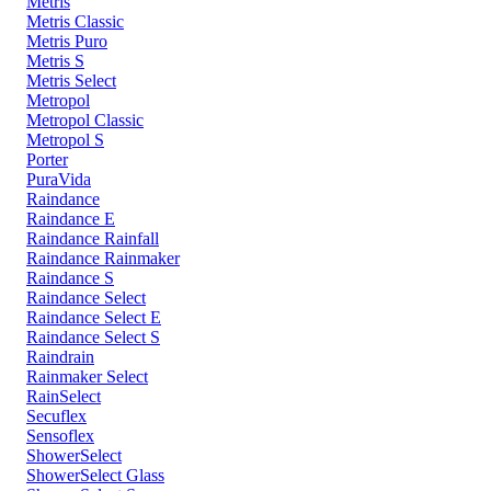
Metris
Metris Classic
Metris Puro
Metris S
Metris Select
Metropol
Metropol Classic
Metropol S
Porter
PuraVida
Raindance
Raindance E
Raindance Rainfall
Raindance Rainmaker
Raindance S
Raindance Select
Raindance Select E
Raindance Select S
Raindrain
Rainmaker Select
RainSelect
Secuflex
Sensoflex
ShowerSelect
ShowerSelect Glass