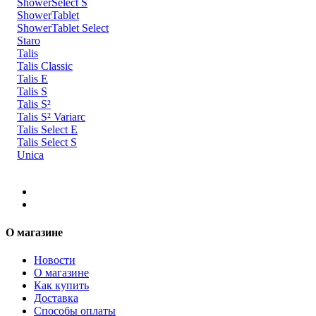
ShowerSelect S
ShowerTablet
ShowerTablet Select
Staro
Talis
Talis Classic
Talis E
Talis S
Talis S²
Talis S² Variarc
Talis Select E
Talis Select S
Unica
О магазине
Новости
О магазине
Как купить
Доставка
Способы оплаты