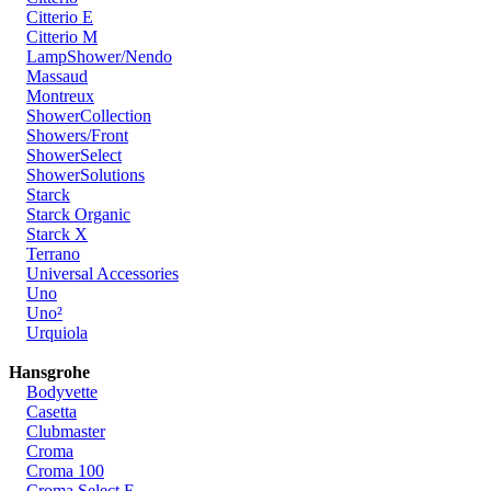
Citterio E
Citterio M
LampShower/Nendo
Massaud
Montreux
ShowerCollection
Showers/Front
ShowerSelect
ShowerSolutions
Starck
Starck Organic
Starck X
Terrano
Universal Accessories
Uno
Uno²
Urquiola
Hansgrohe
Bodyvette
Casetta
Clubmaster
Croma
Croma 100
Croma Select E