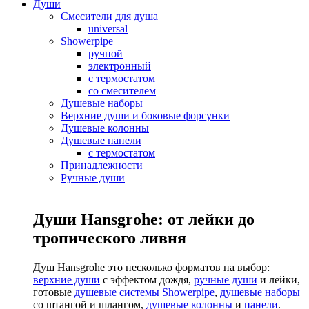
Души
Смесители для душа
universal
Showerpipe
ручной
электронный
с термостатом
со смесителем
Душевые наборы
Верхние души и боковые форсунки
Душевые колонны
Душевые панели
с термостатом
Принадлежности
Ручные души
Души Hansgrohe: от лейки до
тропического ливня
Душ Hansgrohe это несколько форматов на выбор:
верхние души
с эффектом дождя,
ручные души
и лейки,
готовые
душевые системы Showerpipe
,
душевые наборы
со штангой и шлангом,
душевые колонны
и
панели
.