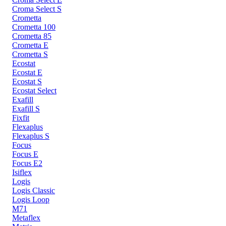
Croma Select S
Crometta
Crometta 100
Crometta 85
Crometta E
Crometta S
Ecostat
Ecostat E
Ecostat S
Ecostat Select
Exafill
Exafill S
Fixfit
Flexaplus
Flexaplus S
Focus
Focus E
Focus E2
Isiflex
Logis
Logis Classic
Logis Loop
M71
Metaflex