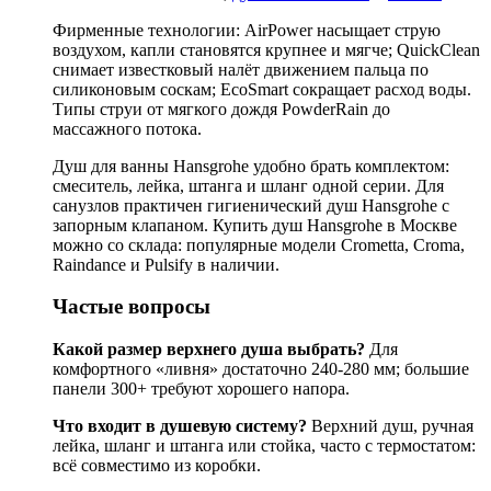
Фирменные технологии: AirPower насыщает струю
воздухом, капли становятся крупнее и мягче; QuickClean
снимает известковый налёт движением пальца по
силиконовым соскам; EcoSmart сокращает расход воды.
Типы струи от мягкого дождя PowderRain до
массажного потока.
Душ для ванны Hansgrohe удобно брать комплектом:
смеситель, лейка, штанга и шланг одной серии. Для
санузлов практичен гигиенический душ Hansgrohe с
запорным клапаном. Купить душ Hansgrohe в Москве
можно со склада: популярные модели Crometta, Croma,
Raindance и Pulsify в наличии.
Частые вопросы
Какой размер верхнего душа выбрать?
Для
комфортного «ливня» достаточно 240-280 мм; большие
панели 300+ требуют хорошего напора.
Что входит в душевую систему?
Верхний душ, ручная
лейка, шланг и штанга или стойка, часто с термостатом:
всё совместимо из коробки.