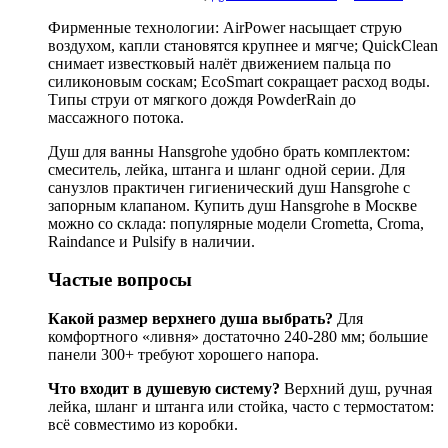
Фирменные технологии: AirPower насыщает струю
воздухом, капли становятся крупнее и мягче; QuickClean
снимает известковый налёт движением пальца по
силиконовым соскам; EcoSmart сокращает расход воды.
Типы струи от мягкого дождя PowderRain до
массажного потока.
Душ для ванны Hansgrohe удобно брать комплектом:
смеситель, лейка, штанга и шланг одной серии. Для
санузлов практичен гигиенический душ Hansgrohe с
запорным клапаном. Купить душ Hansgrohe в Москве
можно со склада: популярные модели Crometta, Croma,
Raindance и Pulsify в наличии.
Частые вопросы
Какой размер верхнего душа выбрать?
Для
комфортного «ливня» достаточно 240-280 мм; большие
панели 300+ требуют хорошего напора.
Что входит в душевую систему?
Верхний душ, ручная
лейка, шланг и штанга или стойка, часто с термостатом:
всё совместимо из коробки.