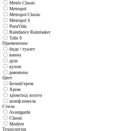
Metris Classic
Metropol
Metropol Classic
Metropol S
PuraVida
Raindance Rainmaker
Talis S
Применение
биде / туалет
ванна
душ
кухня
раковина
Цвет
Белый/хром
Хром
хром/под золото
шлиф.никель
Стиль
Avantgarde
Classic
Modern
Технологии