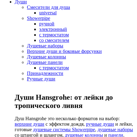
Души
Смесители для душа
universal
Showerpipe
ручной
электронный
с термостатом
со смесителем
Душевые наборы
Верхние души и боковые форсунки
Душевые колонны
Душевые панели
с термостатом
Принадлежности
Ручные души
Души Hansgrohe: от лейки до
тропического ливня
Душ Hansgrohe это несколько форматов на выбор:
верхние души
с эффектом дождя,
ручные души
и лейки,
готовые
душевые системы Showerpipe
,
душевые наборы
со штангой и шлангом,
душевые колонны
и
панели
.