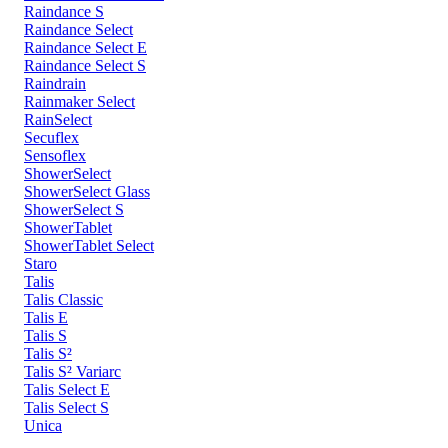
Raindance S
Raindance Select
Raindance Select E
Raindance Select S
Raindrain
Rainmaker Select
RainSelect
Secuflex
Sensoflex
ShowerSelect
ShowerSelect Glass
ShowerSelect S
ShowerTablet
ShowerTablet Select
Staro
Talis
Talis Classic
Talis E
Talis S
Talis S²
Talis S² Variarc
Talis Select E
Talis Select S
Unica