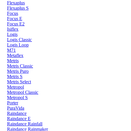
Flexaplus
Flexaplus S
Focus
Focus E
Focus E2
Isiflex
Logis
Logis Classic
Logis Loop
M71
Metaflex
Metris
Metris Classic
Metris Puro
Metris S
Metris Select
Metropol
Metropol Classic
Metropol S
Porter
PuraVida
Raindance
Raindance E
Raindance Rainfall
Raindance Rainmaker