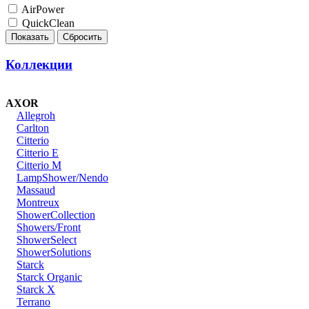
AirPower
QuickClean
Коллекции
AXOR
Allegroh
Carlton
Citterio
Citterio E
Citterio M
LampShower/Nendo
Massaud
Montreux
ShowerCollection
Showers/Front
ShowerSelect
ShowerSolutions
Starck
Starck Organic
Starck X
Terrano