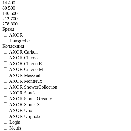
14 400
80 500
146 600
212 700
278 800
Бренд
AXOR
Hansgrohe
Коллекция
AXOR Carlton
AXOR Citterio
AXOR Citterio E
AXOR Citterio M
AXOR Massaud
AXOR Montreux
AXOR ShowerCollection
AXOR Starck
AXOR Starck Organic
AXOR Starck X
AXOR Uno
AXOR Urquiola
Logis
Metris