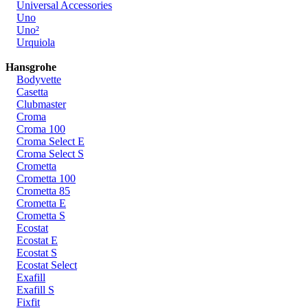
Universal Accessories
Uno
Uno²
Urquiola
Hansgrohe
Bodyvette
Casetta
Clubmaster
Croma
Croma 100
Croma Select E
Croma Select S
Crometta
Crometta 100
Crometta 85
Crometta E
Crometta S
Ecostat
Ecostat E
Ecostat S
Ecostat Select
Exafill
Exafill S
Fixfit