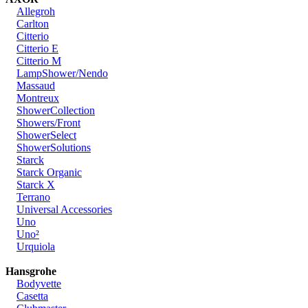
Allegroh
Carlton
Citterio
Citterio E
Citterio M
LampShower/Nendo
Massaud
Montreux
ShowerCollection
Showers/Front
ShowerSelect
ShowerSolutions
Starck
Starck Organic
Starck X
Terrano
Universal Accessories
Uno
Uno²
Urquiola
Hansgrohe
Bodyvette
Casetta