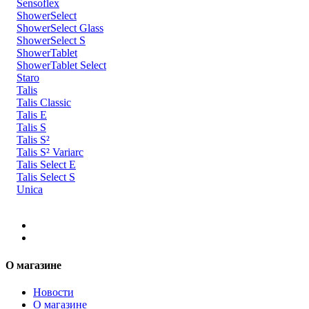
Sensoflex
ShowerSelect
ShowerSelect Glass
ShowerSelect S
ShowerTablet
ShowerTablet Select
Staro
Talis
Talis Classic
Talis E
Talis S
Talis S²
Talis S² Variarc
Talis Select E
Talis Select S
Unica
О магазине
Новости
О магазине