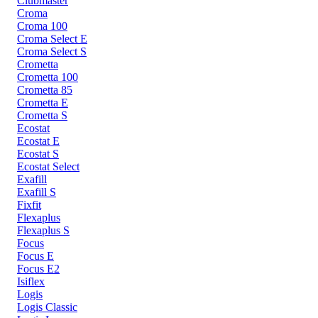
Clubmaster
Croma
Croma 100
Croma Select E
Croma Select S
Crometta
Crometta 100
Crometta 85
Crometta E
Crometta S
Ecostat
Ecostat E
Ecostat S
Ecostat Select
Exafill
Exafill S
Fixfit
Flexaplus
Flexaplus S
Focus
Focus E
Focus E2
Isiflex
Logis
Logis Classic