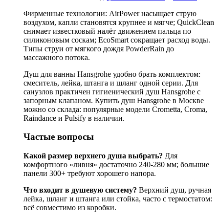
Фирменные технологии: AirPower насыщает струю
воздухом, капли становятся крупнее и мягче; QuickClean
снимает известковый налёт движением пальца по
силиконовым соскам; EcoSmart сокращает расход воды.
Типы струи от мягкого дождя PowderRain до
массажного потока.
Душ для ванны Hansgrohe удобно брать комплектом:
смеситель, лейка, штанга и шланг одной серии. Для
санузлов практичен гигиенический душ Hansgrohe с
запорным клапаном. Купить душ Hansgrohe в Москве
можно со склада: популярные модели Crometta, Croma,
Raindance и Pulsify в наличии.
Частые вопросы
Какой размер верхнего душа выбрать?
Для
комфортного «ливня» достаточно 240-280 мм; большие
панели 300+ требуют хорошего напора.
Что входит в душевую систему?
Верхний душ, ручная
лейка, шланг и штанга или стойка, часто с термостатом:
всё совместимо из коробки.