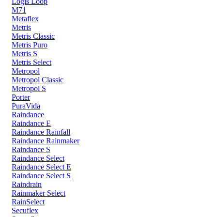
Logis Loop
M71
Metaflex
Metris
Metris Classic
Metris Puro
Metris S
Metris Select
Metropol
Metropol Classic
Metropol S
Porter
PuraVida
Raindance
Raindance E
Raindance Rainfall
Raindance Rainmaker
Raindance S
Raindance Select
Raindance Select E
Raindance Select S
Raindrain
Rainmaker Select
RainSelect
Secuflex