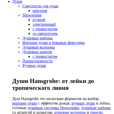
Души
Смесители для душа
universal
Showerpipe
ручной
электронный
с термостатом
со смесителем
Душевые наборы
Верхние души и боковые форсунки
Душевые колонны
Душевые панели
с термостатом
Принадлежности
Ручные души
Души Hansgrohe: от лейки до
тропического ливня
Душ Hansgrohe это несколько форматов на выбор:
верхние души
с эффектом дождя,
ручные души
и лейки,
готовые
душевые системы Showerpipe
,
душевые наборы
со штангой и шлангом,
душевые колонны
и
панели
.