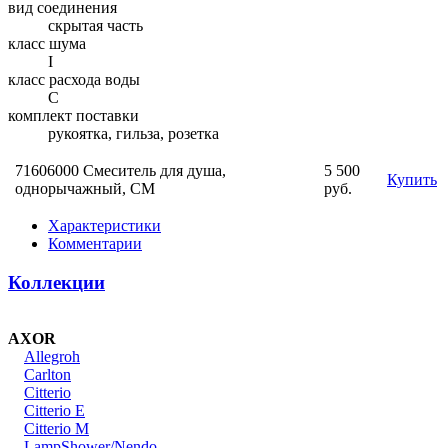
вид соединения
скрытая часть
класс шума
I
класс расхода воды
C
комплект поставки
рукоятка, гильза, розетка
71606000 Смеситель для душа,
5 500
Купить
однорычажный, СМ
руб.
Характеристики
Комментарии
Коллекции
AXOR
Allegroh
Carlton
Citterio
Citterio E
Citterio M
LampShower/Nendo