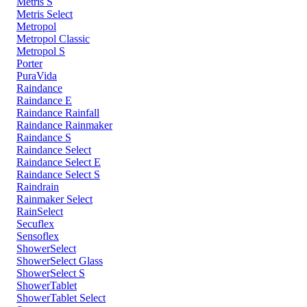
Metris S
Metris Select
Metropol
Metropol Classic
Metropol S
Porter
PuraVida
Raindance
Raindance E
Raindance Rainfall
Raindance Rainmaker
Raindance S
Raindance Select
Raindance Select E
Raindance Select S
Raindrain
Rainmaker Select
RainSelect
Secuflex
Sensoflex
ShowerSelect
ShowerSelect Glass
ShowerSelect S
ShowerTablet
ShowerTablet Select