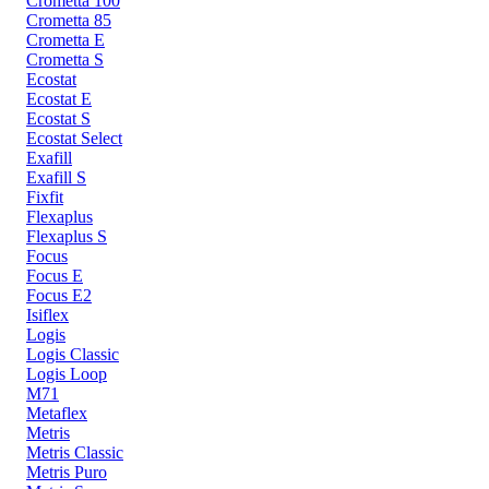
Crometta 100
Crometta 85
Crometta E
Crometta S
Ecostat
Ecostat E
Ecostat S
Ecostat Select
Exafill
Exafill S
Fixfit
Flexaplus
Flexaplus S
Focus
Focus E
Focus E2
Isiflex
Logis
Logis Classic
Logis Loop
M71
Metaflex
Metris
Metris Classic
Metris Puro