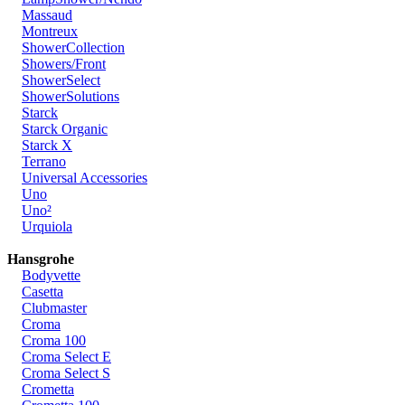
Massaud
Montreux
ShowerCollection
Showers/Front
ShowerSelect
ShowerSolutions
Starck
Starck Organic
Starck X
Terrano
Universal Accessories
Uno
Uno²
Urquiola
Hansgrohe
Bodyvette
Casetta
Clubmaster
Croma
Croma 100
Croma Select E
Croma Select S
Crometta