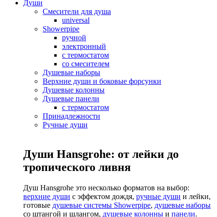
Души
Смесители для душа
universal
Showerpipe
ручной
электронный
с термостатом
со смесителем
Душевые наборы
Верхние души и боковые форсунки
Душевые колонны
Душевые панели
с термостатом
Принадлежности
Ручные души
Души Hansgrohe: от лейки до
тропического ливня
Душ Hansgrohe это несколько форматов на выбор:
верхние души
с эффектом дождя,
ручные души
и лейки,
готовые
душевые системы Showerpipe
,
душевые наборы
со штангой и шлангом,
душевые колонны
и
панели
.