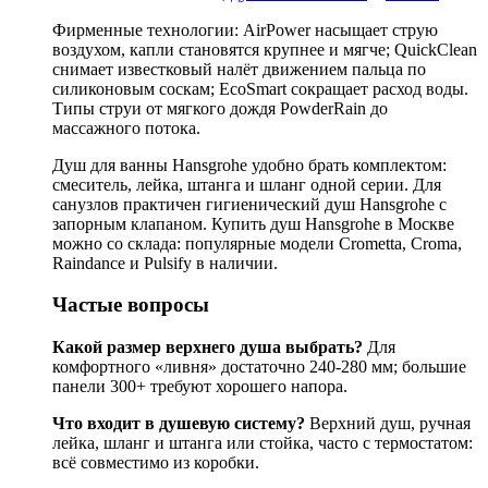
Фирменные технологии: AirPower насыщает струю
воздухом, капли становятся крупнее и мягче; QuickClean
снимает известковый налёт движением пальца по
силиконовым соскам; EcoSmart сокращает расход воды.
Типы струи от мягкого дождя PowderRain до
массажного потока.
Душ для ванны Hansgrohe удобно брать комплектом:
смеситель, лейка, штанга и шланг одной серии. Для
санузлов практичен гигиенический душ Hansgrohe с
запорным клапаном. Купить душ Hansgrohe в Москве
можно со склада: популярные модели Crometta, Croma,
Raindance и Pulsify в наличии.
Частые вопросы
Какой размер верхнего душа выбрать?
Для
комфортного «ливня» достаточно 240-280 мм; большие
панели 300+ требуют хорошего напора.
Что входит в душевую систему?
Верхний душ, ручная
лейка, шланг и штанга или стойка, часто с термостатом:
всё совместимо из коробки.