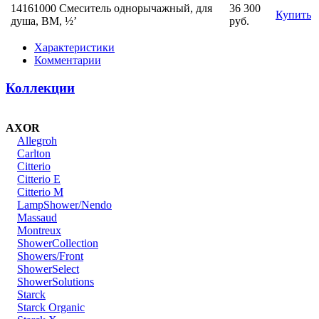
14161000 Смеситель однорычажный, для
36 300
Купить
душа, ВМ, ½’
руб.
Характеристики
Комментарии
Коллекции
AXOR
Allegroh
Carlton
Citterio
Citterio E
Citterio M
LampShower/Nendo
Massaud
Montreux
ShowerCollection
Showers/Front
ShowerSelect
ShowerSolutions
Starck
Starck Organic