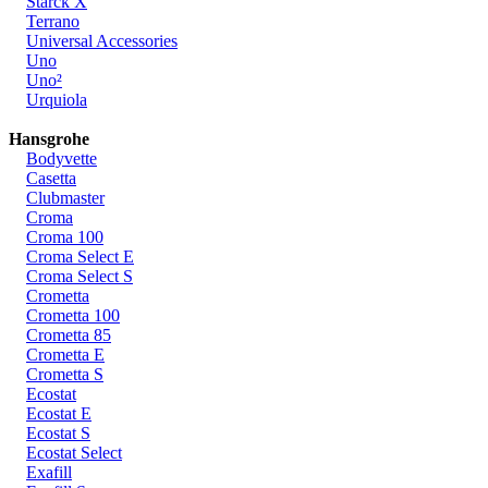
Starck X
Terrano
Universal Accessories
Uno
Uno²
Urquiola
Hansgrohe
Bodyvette
Casetta
Clubmaster
Croma
Croma 100
Croma Select E
Croma Select S
Crometta
Crometta 100
Crometta 85
Crometta E
Crometta S
Ecostat
Ecostat E
Ecostat S
Ecostat Select
Exafill