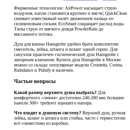
Фирменные технологии: AirPower насыщает струю
воздухом, капли становятся крупнее и мягче; QuickClean
снимает известковый налёт движением пальца по
силиконовым соскам; EcoSmart сокращает расход воды.
Типы струи от мягкого дождя PowderRain до
массажного потока.
Душ для ванны Hansgrohe удобно брать комплектом:
смеситель, лейка, штанга и шланг одной серии. Для
санузлов практичен гигиенический душ Hansgrohe с
запорным клапаном. Купить душ Hansgrohe в Москве
можно со склада: популярные модели Crometta, Croma,
Raindance и Pulsify в наличии.
Частые вопросы
Какой размер верхнего душа выбрать?
Для
комфортного «ливня» достаточно 240-280 мм; большие
панели 300+ требуют хорошего напора.
Что входит в душевую систему?
Верхний душ, ручная
лейка, шланг и штанга или стойка, часто с термостатом:
всё совместимо из коробки.