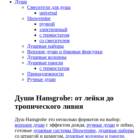
Души
Смесители для душа
universal
Showerpipe
ручной
электронный
с термостатом
со смесителем
Душевые наборы
Верхние души и боковые форсунки
Душевые колонны
Душевые панели
с термостатом
Принадлежности
Ручные души
Души Hansgrohe: от лейки до
тропического ливня
Душ Hansgrohe это несколько форматов на выбор:
верхние души
с эффектом дождя,
ручные души
и лейки,
готовые
душевые системы Showerpipe
,
душевые наборы
со штангой и шлангом,
душевые колонны
и
панели
.