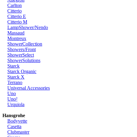
Carlton
Citterio
Citterio E
Citterio M
LampShower/Nendo
Massaud
Montreux
ShowerCollection
Showers/Front
ShowerSelect
ShowerSolutions
Starck
Starck Organic
Starck X
Terrano
Universal Accessories
Uno
Uno²
Urquiola
Hansgrohe
Bodyvette
Casetta
Clubmaster