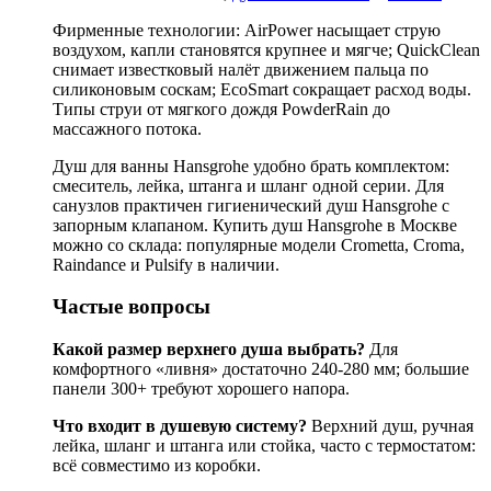
Фирменные технологии: AirPower насыщает струю
воздухом, капли становятся крупнее и мягче; QuickClean
снимает известковый налёт движением пальца по
силиконовым соскам; EcoSmart сокращает расход воды.
Типы струи от мягкого дождя PowderRain до
массажного потока.
Душ для ванны Hansgrohe удобно брать комплектом:
смеситель, лейка, штанга и шланг одной серии. Для
санузлов практичен гигиенический душ Hansgrohe с
запорным клапаном. Купить душ Hansgrohe в Москве
можно со склада: популярные модели Crometta, Croma,
Raindance и Pulsify в наличии.
Частые вопросы
Какой размер верхнего душа выбрать?
Для
комфортного «ливня» достаточно 240-280 мм; большие
панели 300+ требуют хорошего напора.
Что входит в душевую систему?
Верхний душ, ручная
лейка, шланг и штанга или стойка, часто с термостатом:
всё совместимо из коробки.