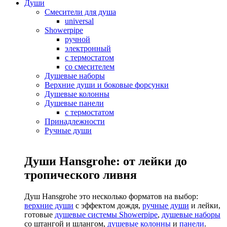
Души
Смесители для душа
universal
Showerpipe
ручной
электронный
с термостатом
со смесителем
Душевые наборы
Верхние души и боковые форсунки
Душевые колонны
Душевые панели
с термостатом
Принадлежности
Ручные души
Души Hansgrohe: от лейки до
тропического ливня
Душ Hansgrohe это несколько форматов на выбор:
верхние души
с эффектом дождя,
ручные души
и лейки,
готовые
душевые системы Showerpipe
,
душевые наборы
со штангой и шлангом,
душевые колонны
и
панели
.