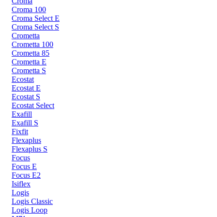
Croma
Croma 100
Croma Select E
Croma Select S
Crometta
Crometta 100
Crometta 85
Crometta E
Crometta S
Ecostat
Ecostat E
Ecostat S
Ecostat Select
Exafill
Exafill S
Fixfit
Flexaplus
Flexaplus S
Focus
Focus E
Focus E2
Isiflex
Logis
Logis Classic
Logis Loop