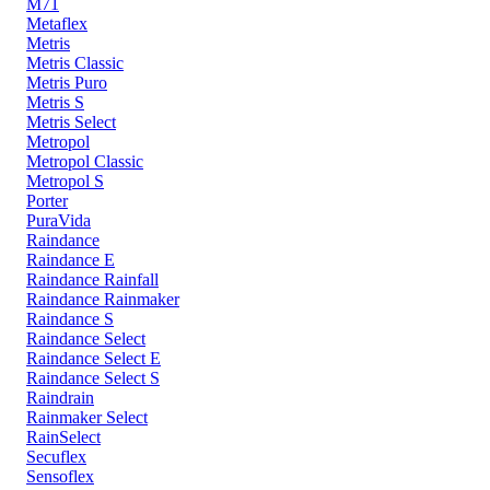
M71
Metaflex
Metris
Metris Classic
Metris Puro
Metris S
Metris Select
Metropol
Metropol Classic
Metropol S
Porter
PuraVida
Raindance
Raindance E
Raindance Rainfall
Raindance Rainmaker
Raindance S
Raindance Select
Raindance Select E
Raindance Select S
Raindrain
Rainmaker Select
RainSelect
Secuflex
Sensoflex