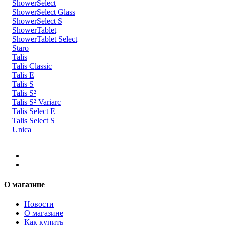
ShowerSelect
ShowerSelect Glass
ShowerSelect S
ShowerTablet
ShowerTablet Select
Staro
Talis
Talis Classic
Talis E
Talis S
Talis S²
Talis S² Variarc
Talis Select E
Talis Select S
Unica
О магазине
Новости
О магазине
Как купить