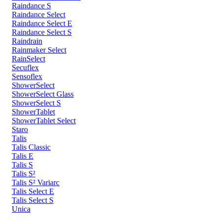
Raindance S
Raindance Select
Raindance Select E
Raindance Select S
Raindrain
Rainmaker Select
RainSelect
Secuflex
Sensoflex
ShowerSelect
ShowerSelect Glass
ShowerSelect S
ShowerTablet
ShowerTablet Select
Staro
Talis
Talis Classic
Talis E
Talis S
Talis S²
Talis S² Variarc
Talis Select E
Talis Select S
Unica