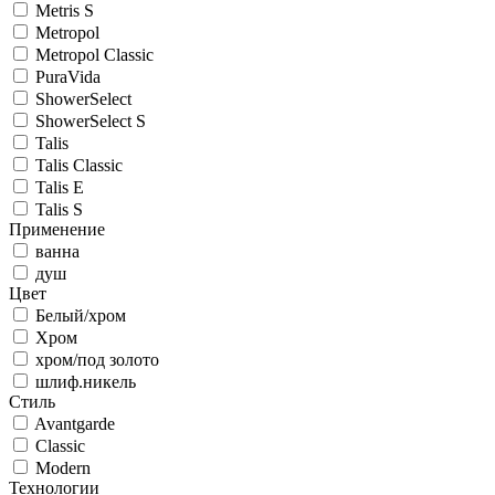
Metris S
Metropol
Metropol Classic
PuraVida
ShowerSelect
ShowerSelect S
Talis
Talis Classic
Talis E
Talis S
Применение
ванна
душ
Цвет
Белый/хром
Хром
хром/под золото
шлиф.никель
Стиль
Avantgarde
Classic
Modern
Технологии