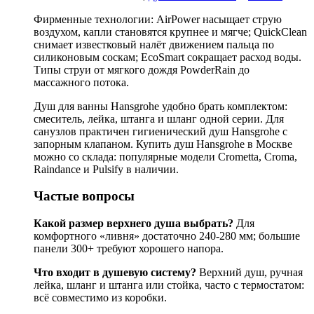
Фирменные технологии: AirPower насыщает струю
воздухом, капли становятся крупнее и мягче; QuickClean
снимает известковый налёт движением пальца по
силиконовым соскам; EcoSmart сокращает расход воды.
Типы струи от мягкого дождя PowderRain до
массажного потока.
Душ для ванны Hansgrohe удобно брать комплектом:
смеситель, лейка, штанга и шланг одной серии. Для
санузлов практичен гигиенический душ Hansgrohe с
запорным клапаном. Купить душ Hansgrohe в Москве
можно со склада: популярные модели Crometta, Croma,
Raindance и Pulsify в наличии.
Частые вопросы
Какой размер верхнего душа выбрать?
Для
комфортного «ливня» достаточно 240-280 мм; большие
панели 300+ требуют хорошего напора.
Что входит в душевую систему?
Верхний душ, ручная
лейка, шланг и штанга или стойка, часто с термостатом:
всё совместимо из коробки.