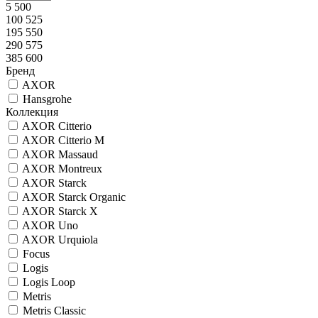
5 500
100 525
195 550
290 575
385 600
Бренд
AXOR
Hansgrohe
Коллекция
AXOR Citterio
AXOR Citterio M
AXOR Massaud
AXOR Montreux
AXOR Starck
AXOR Starck Organic
AXOR Starck X
AXOR Uno
AXOR Urquiola
Focus
Logis
Logis Loop
Metris
Metris Classic