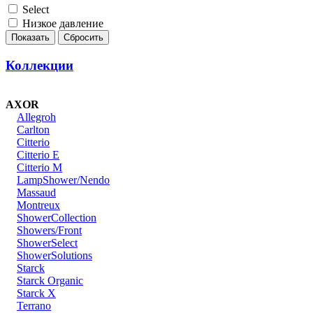
Select
Низкое давление
Коллекции
AXOR
Allegroh
Carlton
Citterio
Citterio E
Citterio M
LampShower/Nendo
Massaud
Montreux
ShowerCollection
Showers/Front
ShowerSelect
ShowerSolutions
Starck
Starck Organic
Starck X
Terrano