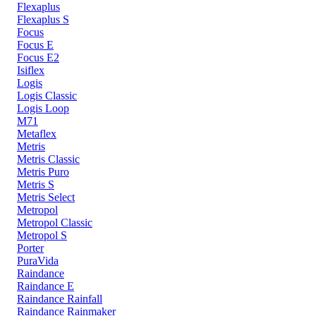
Flexaplus
Flexaplus S
Focus
Focus E
Focus E2
Isiflex
Logis
Logis Classic
Logis Loop
M71
Metaflex
Metris
Metris Classic
Metris Puro
Metris S
Metris Select
Metropol
Metropol Classic
Metropol S
Porter
PuraVida
Raindance
Raindance E
Raindance Rainfall
Raindance Rainmaker