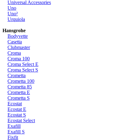
Universal Accessories
Uno
Uno²
Urquiola
Hansgrohe
Bodyvette
Casetta
Clubmaster
Croma
Croma 100
Croma Select E
Croma Select S
Crometta
Crometta 100
Crometta 85
Crometta E
Crometta S
Ecostat
Ecostat E
Ecostat S
Ecostat Select
Exafill
Exafill S
Fixfit