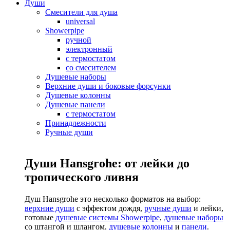
Души
Смесители для душа
universal
Showerpipe
ручной
электронный
с термостатом
со смесителем
Душевые наборы
Верхние души и боковые форсунки
Душевые колонны
Душевые панели
с термостатом
Принадлежности
Ручные души
Души Hansgrohe: от лейки до
тропического ливня
Душ Hansgrohe это несколько форматов на выбор:
верхние души
с эффектом дождя,
ручные души
и лейки,
готовые
душевые системы Showerpipe
,
душевые наборы
со штангой и шлангом,
душевые колонны
и
панели
.